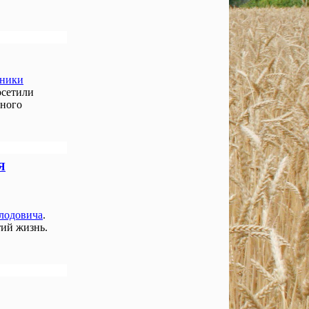
нники
осетили
чного
Я
лодовича
.
ий жизнь.