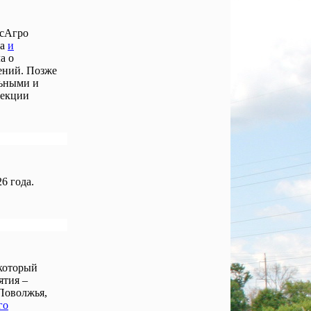
осАгро
ла
и
а о
ений. Позже
льными и
лекции
6 года.
 который
ятия –
Поволжья,
го