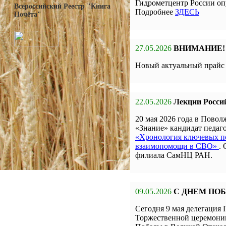
Гидрометцентр России оп
Всероссийский Реестр "Книга
Подробнее
ЗДЕСЬ
Почёта"
27.05.2026
ВНИМАНИЕ!
Новый актуальный прай
22.05.2026
Лекции Росси
20 мая 2026 года в Пов
«Знание» кандидат педа
«Хронология ключевых по
взаимопомощи в СВО»
.
филиала СамНЦ РАН.
09.05.2026
С ДНЕМ ПО
Сегодня 9 мая делегаци
Торжественной церемон