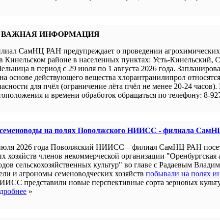
 ВАЖНАЯ ИНФОРМАЦИЯ
иал СамНЦ РАН предупреждает о проведении агрохимических 
в Кинельском районе в населенных пунктах: Усть-Кинельский, 
ельница в период с 29 июля по 1 августа 2026 года. Запланиров
а основе действующего вещества хлорантранилипрол относятся 
пасности для пчёл (ограничение лёта пчёл не менее 20-24 часов).
оположения и времени обработок обращаться по телефону: 8-927
 семеноводы на полях Поволжского НИИСС - филиала СамН
июля 2026 года Поволжский НИИСС – филиал СамНЦ РАН посе
их хозяйств членов некоммерческой организации "Оренбургская
одов сельскохозяйственных культур" во главе с Радаевым Влади
ели и агрономы семеноводческих хозяйств
побывали на полях и
ИИСС представили новые перспективные сорта зерновых культ
дробнее
»