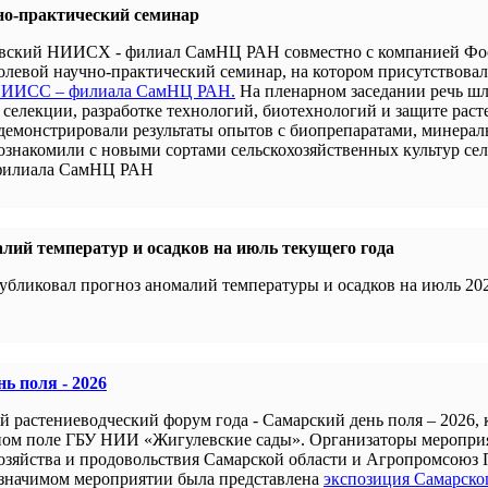
но-практический семинар
новский НИИСХ - филиал СамНЦ РАН совместно с компанией Ф
левой научно-практический семинар, на котором присутствова
 НИИСС – филиала СамНЦ РАН.
На пленарном заседании речь шл
селекции, разработке технологий, биотехнологий и защите раст
демонстрировали результаты опытов с биопрепаратами, минера
 ознакомили с новыми сортами сельскохозяйственных культур се
филиала СамНЦ РАН
лий температур и осадков на июль текущего года
убликовал прогноз аномалий температуры и осадков на июль 202
ь поля - 2026
й растениеводческий форум года - Самарский день поля – 2026,
ном поле ГБУ НИИ «Жигулевские сады». Организаторы меропри
хозяйства и продовольствия Самарской области и Агропромсоюз 
 значимом мероприятии была представлена
экспозиция Самарско