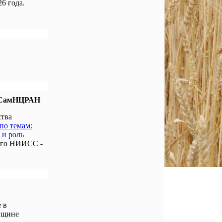
6 года.
е СамНЦРАН
ства
по темам:
 и роль
ого НИИСС -
 в
вщине