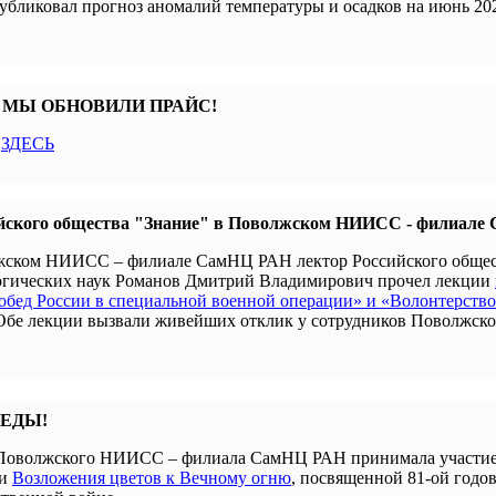
убликовал прогноз аномалий температуры и осадков на июнь 202
 МЫ ОБНОВИЛИ ПРАЙС!
с
ЗДЕСЬ
йского общества "Знание" в Поволжском НИИСС - филиал
олжском НИИСС – филиале СамНЦ РАН лектор Российского обще
гогических наук Романов Дмитрий Владимирович прочел лекции
бед России в специальной военной операции» и «Волонтерство
 Обе лекции вызвали живейших отклик у сотрудников Поволжск
БЕДЫ!
я Поволжского НИИСС – филиала СамНЦ РАН принимала участие
ии
Возложения цветов к Вечному огню
, посвященной 81-ой годо