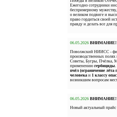
Победы в Великой Отечес
Ежегодно сотрудники инс
беспримерному мужеству,
о великом подвиге и высо
право гордиться своей и
правду и делать все для 
06.05.2026
ВНИМАНИЕ!
Поволжский НИИСС - фи
производственных полях 
Советы, Бугры, Пчёлка,
применению
гербициды
.
пчёл (ограничение лёта п
человека
и
1 классу опас
возникшим вопросам мест
06.05.2026
ВНИМАНИЕ!
Новый актуальный прай