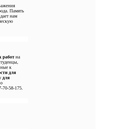
важения
ода. Память
 дает нам
ческую
х работ
на
Студенцы,
нные к
ости для
у для
По
-70-58-175.