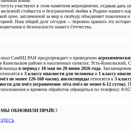
твенной войне.
титута участвуют в этом памятном мероприятии, отдавая дань у
 железной стойкости и безграничной любви к Родине нашего нар
кой цене, заплаченной за мир и свободу объединяет поколения и
сторией. Наш общий долг сегодня — бережно хранить эту истори
процветания и безопасности нашего Отечества.
лиал СамНЦ РАН предупреждает о проведении
агрохимически
в Кинельском районе в населенных пунктах: Усть-Кинельский, 
 Мельница
в период с 10 мая по 20 июня 2026 года
. Запланирова
 относятся к
3 классу опасности для человека
и
1 классу опасн
чёл не менее 120-168 часов)
,
инсектициды
относятся к
3 класс
ности для пчёл (ограничение лёта пчёл не менее 6-12 суток)
. 
оположения и времени обработок обращаться по телефону: 8-927
 МЫ ОБНОВИЛИ ПРАЙС!
с
ЗДЕСЬ