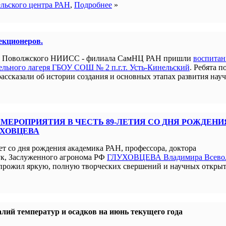
ельского центра РАН
,
Подробнее
»
лекционеров.
ым Поволжского НИИСС - филиала СамНЦ РАН пришли
воспита
льного лагеря ГБОУ СОШ № 2 п.г.т. Усть-Кинельский
. Ребята п
рассказали об истории создания и основных этапах развития нау
МЕРОПРИЯТИЯ В ЧЕСТЬ 89-ЛЕТИЯ СО ДНЯ РОЖДЕНИ
УХОВЦЕВА
ет со дня рождения академика РАН, профессора, доктора
ук, Заслуженного агронома РФ
ГЛУХОВЦЕВА Владимира Всево
прожил яркую, полную творческих свершений и научных открыт
лий температур и осадков на июнь текущего года