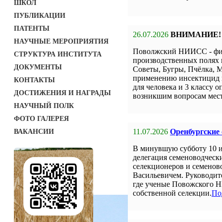
ШКОЛ
ПУБЛИКАЦИИ
ПАТЕНТЫ
26.07.2026
ВНИМАНИЕ!
НАУЧНЫЕ МЕРОПРИЯТИЯ
Поволжский НИИСС - фил
СТРУКТУРА ИНСТИТУТА
производственных полях 
ДОКУМЕНТЫ
Советы, Бугры, Пчёлка, М
применению инсектицид н
КОНТАКТЫ
для человека и 3 классу о
ДОСТИЖЕНИЯ И НАГРАДЫ
возникшим вопросам мест
НАУЧНЫЙ ПОЛК
ФОТО ГАЛЕРЕЯ
11.07.2026
Оренбургские
ВАКАНСИИ
В минувшую субботу 10 
делегация семеноводческ
селекционеров и семенов
Васильевичем. Руководит
где ученые Повожского Н
собственной селекции.
По