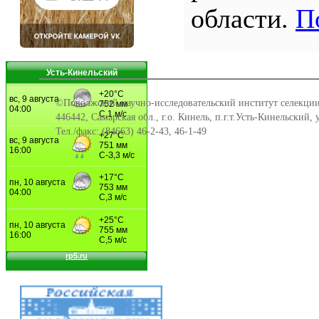
области.
П
Усть-Кинельский
©Поволжский научно-исследовательский институт селекции
446442, Самарская обл., г.о. Кинель, п.г.т.Усть-Кинельский,
Тел./факс: (84663) 46-2-43, 46-1-49