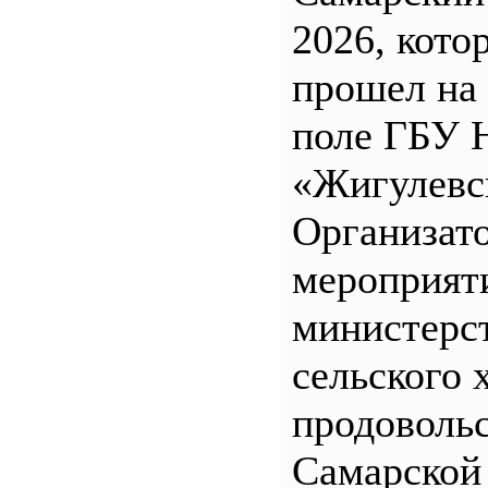
2026, кото
прошел на
поле ГБУ
«Жигулевс
Организат
мероприят
министерс
сельского 
продоволь
Самарской 