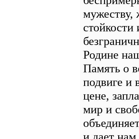
беспример
мужеству, 
стойкости 
безгранич
Родине наш
Память о 
подвиге и 
цене, запл
мир и своб
объединяет
и дает нам