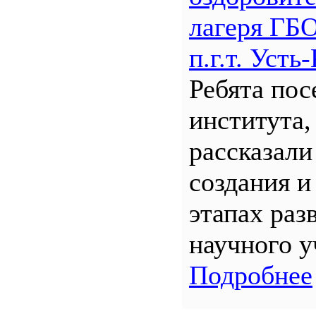
лагеря Г
п.г.т. Уст
Ребята по
института,
рассказали
создания и
этапах раз
научного у
Подробнее