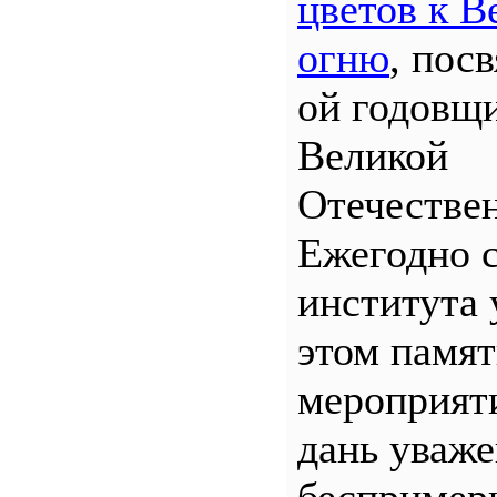
цветов к В
огню
, пос
ой годовщ
Великой
Отечествен
Ежегодно 
института 
этом памя
мероприяти
дань уваж