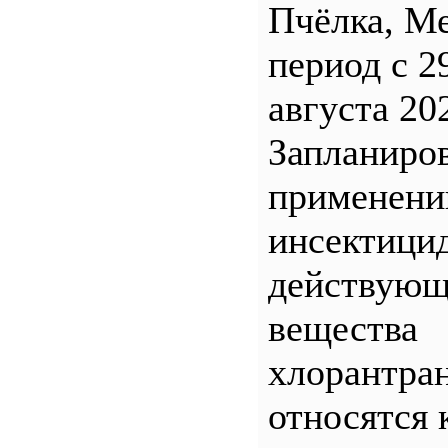
Пчёлка, М
период с 2
августа 20
Запланиро
применен
инсектицид
действующ
вещества
хлорантра
относятся 