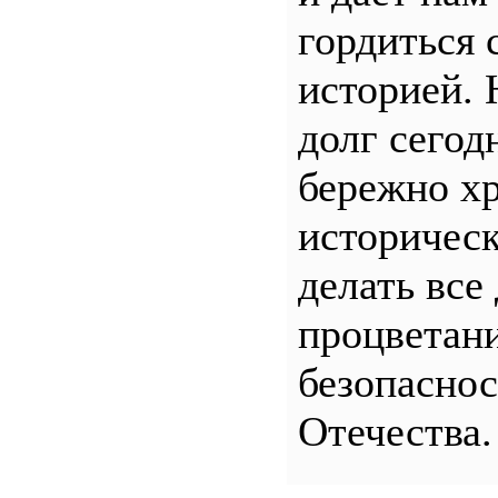
гордиться 
историей.
долг сего
бережно хр
историчес
делать все
процветани
безопасно
Отечества.