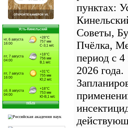
пунктах: У
Кинельски
Советы, Б
Усть-Кинельский
Пчёлка, М
период с 4
2026 года.
Запланиро
применен
инсектицид
действующ