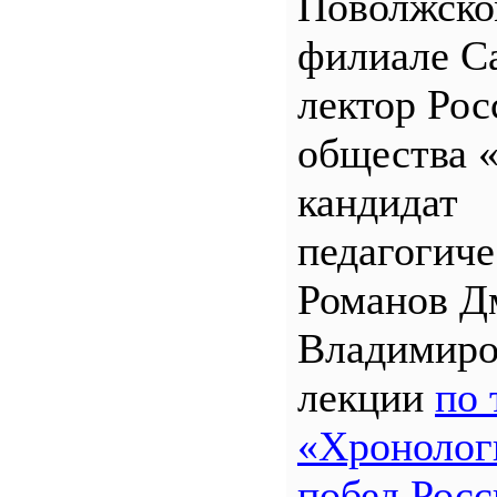
Поволжск
филиале 
лектор Рос
общества 
кандидат
педагогиче
Романов Д
Владимиро
лекции
по 
«Хронолог
побед Росс