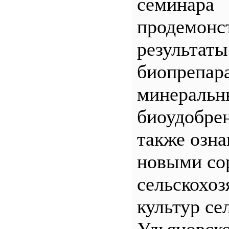
семинара
продемонс
результаты
биопрепар
минеральн
биоудобрен
также озна
новыми со
сельскохо
культур се