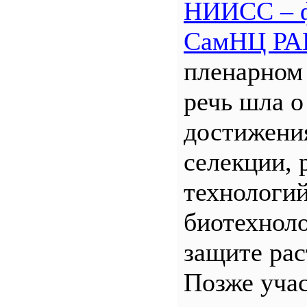
НИИСС – 
СамНЦ РА
пленарном
речь шла о
достижени
селекции, 
технологий
биотехнол
защите рас
Позже уча