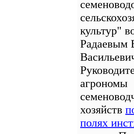
семеновод
сельскохо
культур" во
Радаевым 
Васильеви
Руководит
агрономы
семеновод
хозяйств
п
полях инст