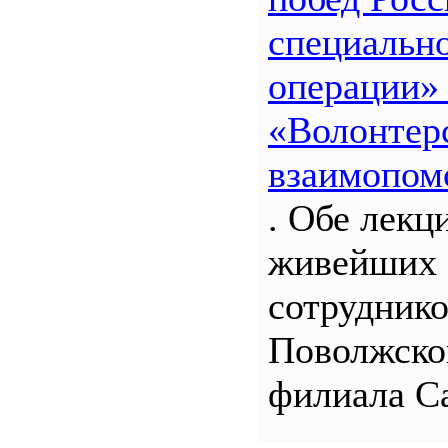
специальн
операции»
«Волонтерс
взаимопом
. Обе лекц
живейших 
сотрудник
Поволжско
филиала С