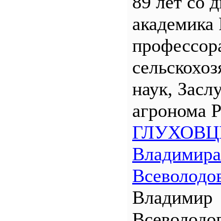
89 лет со 
академика
профессора
сельскохо
наук, Засл
агронома 
ГЛУХОВЦ
Владимира
Всеволодо
Владимир
Всеволодо