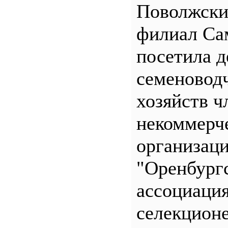
Поволжск
филиал С
посетила д
семеновод
хозяйств ч
некоммерч
организац
"Оренбург
ассоциаци
селекционе