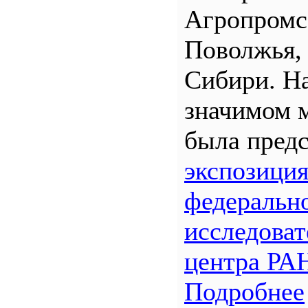
Агропром
Поволжья,
Сибири. Н
значимом 
была предс
экспозици
федеральн
исследоват
центра РА
Подробнее