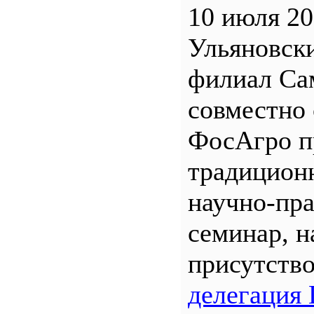
10 июля 20
Ульяновск
филиал С
совместно 
ФосАгро п
традицион
научно-пр
семинар, н
присутств
делегация