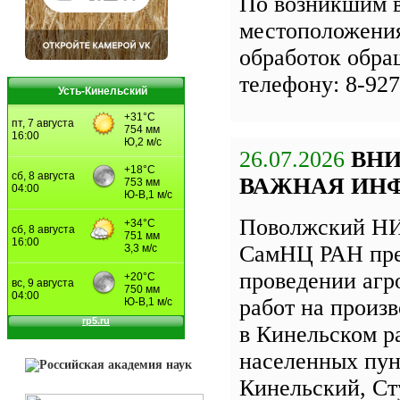
По возникшим 
местоположения
обработок обра
телефону: 8-927
Усть-Кинельский
26.07.2026
ВН
ВАЖНАЯ ИН
Поволжский НИ
СамНЦ РАН пре
проведении агр
работ на произ
в Кинельском р
населенных пун
Кинельский, Ст