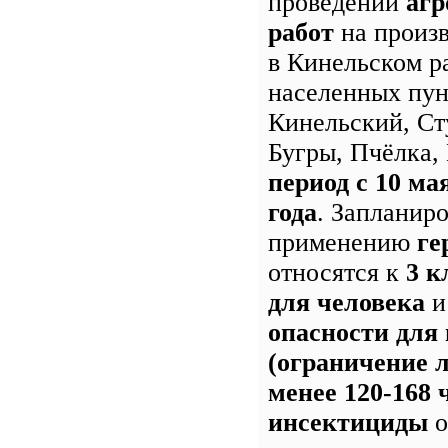
проведении
агр
работ
на произ
в Кинельском р
населенных пун
Кинельский, Ст
Бугры, Пчёлка
период с 10 ма
года
. Запланир
применению
ге
относятся к
3 к
для человека
опасности для
(ограничение л
менее 120-168 
инсектициды
о