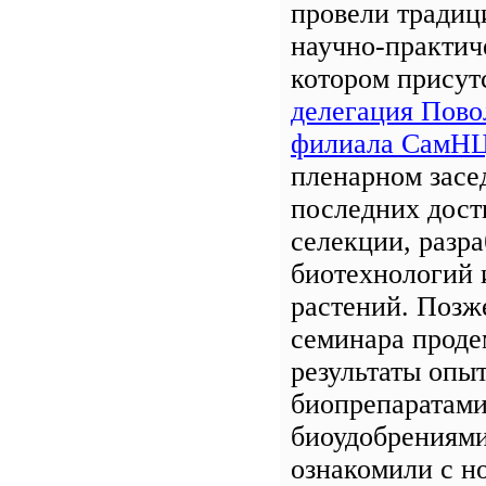
провели традиц
научно-практич
котором присут
делегация Пов
филиала СамНЦ
пленарном засе
последних дост
селекции, разра
биотехнологий 
растений. Позж
семинара проде
результаты опыт
биопрепаратами
биоудобрениями
ознакомили с н