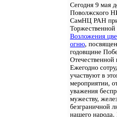
Сегодня 9 мая 
Поволжского Н
СамНЦ РАН при
Торжественной
Возложения цве
огню
, посвяще
годовщине Поб
Отечественной 
Ежегодно сотру
участвуют в эт
мероприятии, о
уважения бесп
мужеству, желе
безграничной л
нашего народа.