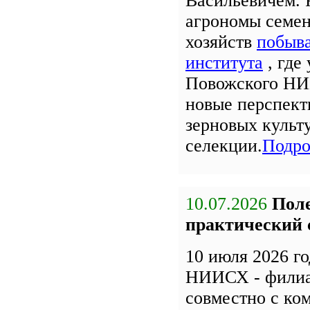
Васильевичем. 
агрономы семе
хозяйств
побыва
института
, где
Повожского НИ
новые перспект
зерновых культ
селекции.
Подро
10.07.2026
Поле
практический 
10 июля 2026 г
НИИСХ - фили
совместно с к