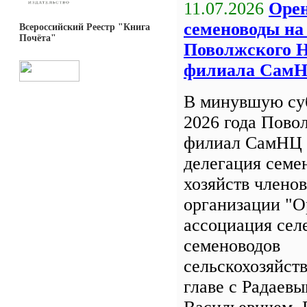
11.07.2026
Орен
семеноводы на
Всероссийский Реестр "Книга
Почёта"
Поволжского 
филиала Сам
В минувшую су
2026 года Пов
филиал СамНЦ 
делегация семе
хозяйств члено
организации "О
ассоциация сел
семеноводов
сельскохозяйст
главе с Радаев