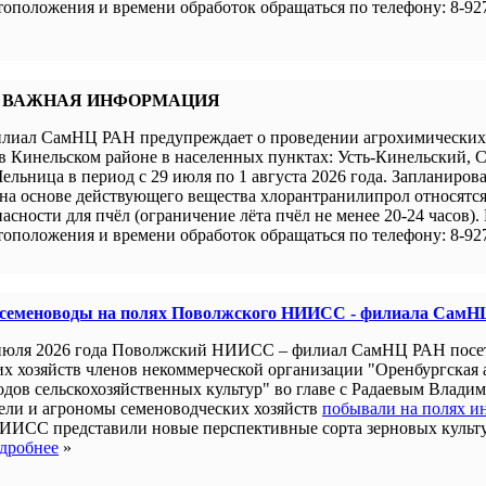
оположения и времени обработок обращаться по телефону: 8-927
 ВАЖНАЯ ИНФОРМАЦИЯ
иал СамНЦ РАН предупреждает о проведении агрохимических 
в Кинельском районе в населенных пунктах: Усть-Кинельский, 
ельница в период с 29 июля по 1 августа 2026 года. Запланиров
а основе действующего вещества хлорантранилипрол относятся 
пасности для пчёл (ограничение лёта пчёл не менее 20-24 часов).
оположения и времени обработок обращаться по телефону: 8-927
 семеноводы на полях Поволжского НИИСС - филиала СамН
июля 2026 года Поволжский НИИСС – филиал СамНЦ РАН посе
их хозяйств членов некоммерческой организации "Оренбургская
одов сельскохозяйственных культур" во главе с Радаевым Влади
ели и агрономы семеноводческих хозяйств
побывали на полях и
ИИСС представили новые перспективные сорта зерновых культ
дробнее
»