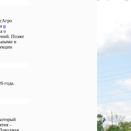
осАгро
ла
и
а о
ений. Позже
льными и
лекции
6 года.
 который
ятия –
Поволжья,