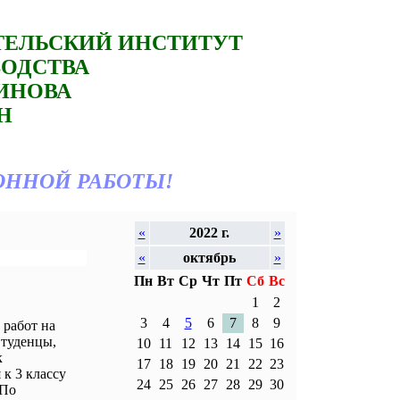
ТЕЛЬСКИЙ ИНСТИТУТ
ВОДСТВА
ТИНОВА
Н
ОННОЙ РАБОТЫ!
«
2022 г.
»
«
октябрь
»
Пн
Вт
Ср
Чт
Пт
Сб
Вс
1
2
3
4
5
6
7
8
9
работ на
Студенцы,
10
11
12
13
14
15
16
к
17
18
19
20
21
22
23
к 3 классу
24
25
26
27
28
29
30
 По