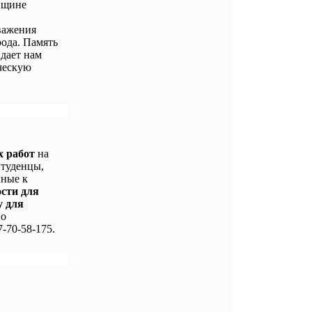
вщине
важения
ода. Память
 дает нам
ческую
х работ
на
Студенцы,
нные к
ости для
у для
По
-70-58-175.