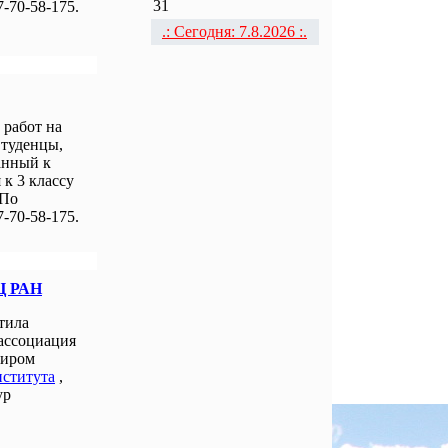
31
-70-58-175.
.: Сегодня: 7.8.2026 :.
работ на
Студенцы,
анный к
к 3 классу
 По
-70-58-175.
Ц РАН
тила
 ассоциация
миром
нститута
,
ур