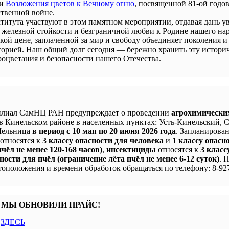
ии
Возложения цветов к Вечному огню
, посвященной 81-ой годо
твенной войне.
титута участвуют в этом памятном мероприятии, отдавая дань у
 железной стойкости и безграничной любви к Родине нашего нар
кой цене, заплаченной за мир и свободу объединяет поколения и
сторией. Наш общий долг сегодня — бережно хранить эту истори
процветания и безопасности нашего Отечества.
лиал СамНЦ РАН предупреждает о проведении
агрохимически
в Кинельском районе в населенных пунктах: Усть-Кинельский, 
 Мельница
в период с 10 мая по 20 июня 2026 года
. Запланирова
 относятся к
3 классу опасности для человека
и
1 классу опасн
чёл не менее 120-168 часов)
,
инсектициды
относятся к
3 класс
ности для пчёл (ограничение лёта пчёл не менее 6-12 суток)
. 
оположения и времени обработок обращаться по телефону: 8-927
 МЫ ОБНОВИЛИ ПРАЙС!
с
ЗДЕСЬ