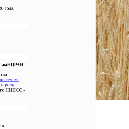
6 года.
е СамНЦРАН
ства
по темам:
 и роль
ого НИИСС -
 в