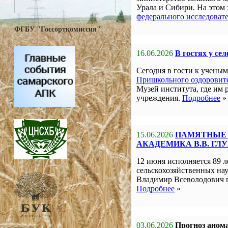
Урала и Сибири. На этом
федерального исследоват
ФГБУ "Госсорткомиссия"
16.06.2026
В гостях у се
Сегодня в гости к учен
Пришкольного оздоровите
Музей института, где им 
учреждения.
Подробнее
»
15.06.2026
ПАМЯТНЫЕ 
АКАДЕМИКА В.В. ГЛ
12 июня исполняется 89 л
сельскохозяйственных на
Владимир Всеволодович 
Подробнее
»
03.06.2026
Прогноз анома