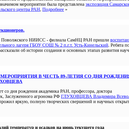
 значимом мероприятии была представлена
экспозиция Самарско
ельского центра РАН
,
Подробнее
»
лекционеров.
ым Поволжского НИИСС - филиала СамНЦ РАН пришли
воспита
льного лагеря ГБОУ СОШ № 2 п.г.т. Усть-Кинельский
. Ребята п
рассказали об истории создания и основных этапах развития нау
МЕРОПРИЯТИЯ В ЧЕСТЬ 89-ЛЕТИЯ СО ДНЯ РОЖДЕНИ
УХОВЦЕВА
ет со дня рождения академика РАН, профессора, доктора
ук, Заслуженного агронома РФ
ГЛУХОВЦЕВА Владимира Всево
прожил яркую, полную творческих свершений и научных открыт
лий температур и осадков на июнь текущего года