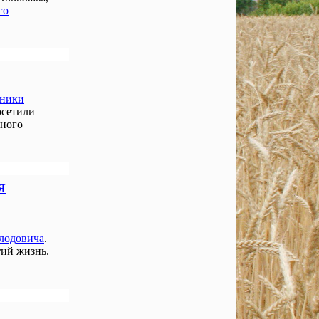
го
нники
осетили
чного
Я
лодовича
.
ий жизнь.