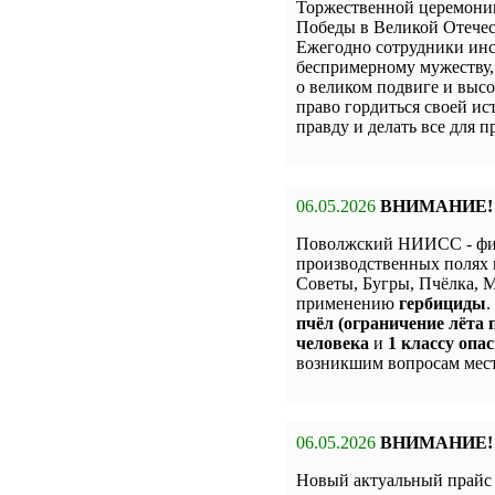
Торжественной церемон
Победы в Великой Отечес
Ежегодно сотрудники инс
беспримерному мужеству,
о великом подвиге и высо
право гордиться своей и
правду и делать все для 
06.05.2026
ВНИМАНИЕ!
Поволжский НИИСС - фи
производственных полях 
Советы, Бугры, Пчёлка,
применению
гербициды
.
пчёл (ограничение лёта п
человека
и
1 классу опас
возникшим вопросам мест
06.05.2026
ВНИМАНИЕ!
Новый актуальный прай