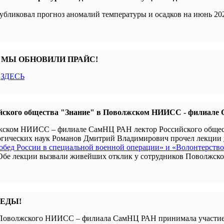
убликовал прогноз аномалий температуры и осадков на июнь 202
 МЫ ОБНОВИЛИ ПРАЙС!
с
ЗДЕСЬ
йского общества "Знание" в Поволжском НИИСС - филиал
олжском НИИСС – филиале СамНЦ РАН лектор Российского обще
гогических наук Романов Дмитрий Владимирович прочел лекции
бед России в специальной военной операции» и «Волонтерство
 Обе лекции вызвали живейших отклик у сотрудников Поволжск
БЕДЫ!
я Поволжского НИИСС – филиала СамНЦ РАН принимала участие