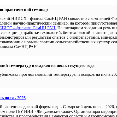
но-практический семинар
новский НИИСХ - филиал СамНЦ РАН совместно с компанией Ф
левой научно-практический семинар, на котором присутствова
 НИИСС – филиала СамНЦ РАН.
На пленарном заседании речь шл
селекции, разработке технологий, биотехнологий и защите раст
демонстрировали результаты опытов с биопрепаратами, минера
 ознакомили с новыми сортами сельскохозяйственных культур се
филиала СамНЦ РАН
лий температур и осадков на июль текущего года
убликовал прогноз аномалий температуры и осадков на июль 202
ь поля - 2026
й растениеводческий форум года - Самарский день поля – 2026,
ном поле ГБУ НИИ «Жигулевские сады». Организаторы меропри
хозяйства и продовольствия Самарской области и Агропромсоюз 