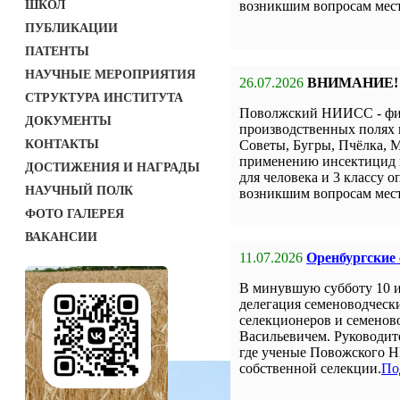
ШКОЛ
возникшим вопросам мест
ПУБЛИКАЦИИ
ПАТЕНТЫ
НАУЧНЫЕ МЕРОПРИЯТИЯ
26.07.2026
ВНИМАНИЕ!
СТРУКТУРА ИНСТИТУТА
Поволжский НИИСС - фил
ДОКУМЕНТЫ
производственных полях 
КОНТАКТЫ
Советы, Бугры, Пчёлка, М
применению инсектицид н
ДОСТИЖЕНИЯ И НАГРАДЫ
для человека и 3 классу о
НАУЧНЫЙ ПОЛК
возникшим вопросам мест
ФОТО ГАЛЕРЕЯ
ВАКАНСИИ
11.07.2026
Оренбургские
В минувшую субботу 10 
делегация семеноводческ
селекционеров и семенов
Васильевичем. Руководит
где ученые Повожского Н
собственной селекции.
По