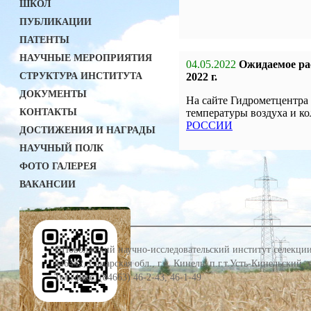
ШКОЛ
ПУБЛИКАЦИИ
ПАТЕНТЫ
НАУЧНЫЕ МЕРОПРИЯТИЯ
04.05.2022
Ожидаемое рас
СТРУКТУРА ИНСТИТУТА
2022 г.
ДОКУМЕНТЫ
На сайте Гидрометцентра
КОНТАКТЫ
температуры воздуха и ко
РОССИИ
ДОСТИЖЕНИЯ И НАГРАДЫ
НАУЧНЫЙ ПОЛК
ФОТО ГАЛЕРЕЯ
ВАКАНСИИ
©Поволжский научно-исследовательский институт селекции
446442, Самарская обл., г.о. Кинель, п.г.т.Усть-Кинельский,
Тел./факс: (84663) 46-2-43, 46-1-49