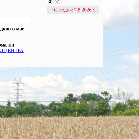
30
31
.: Сегодня: 7.8.2026 :.
дков в мае
номалии
ЕТЦЕНТРА