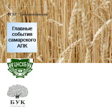
ФГБУ "Госсорткомиссия"