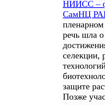
НИИСС – 
СамНЦ РА
пленарном
речь шла о
достижени
селекции, 
технологий
биотехнол
защите рас
Позже уча