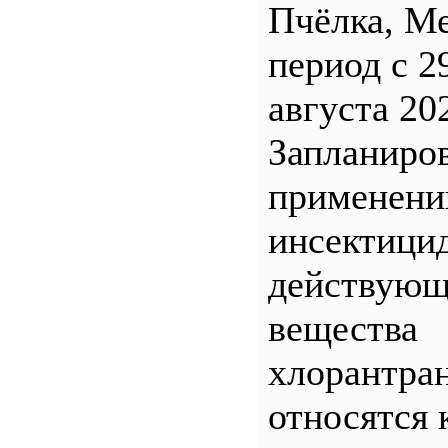
Пчёлка, М
период с 2
августа 20
Запланиро
применен
инсектицид
действующ
вещества
хлорантра
относятся 