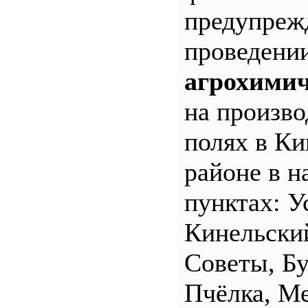
предупреж
проведени
агрохимич
на произв
полях в Ки
районе в н
пунктах: У
Кинельски
Советы, Б
Пчёлка, М