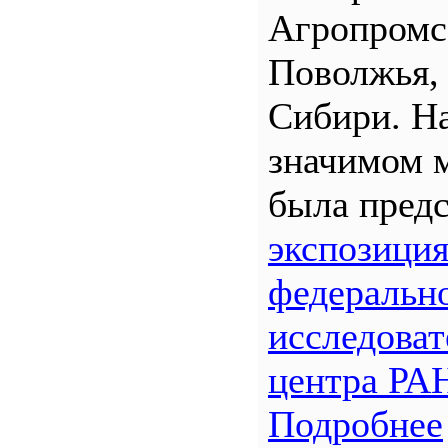
Агропром
Поволжья,
Сибири. Н
значимом 
была предс
экспозици
федеральн
исследоват
центра РА
Подробнее