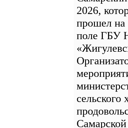
2026, кото
прошел на
поле ГБУ
«Жигулевс
Организат
мероприят
министерс
сельского 
продоволь
Самарской 