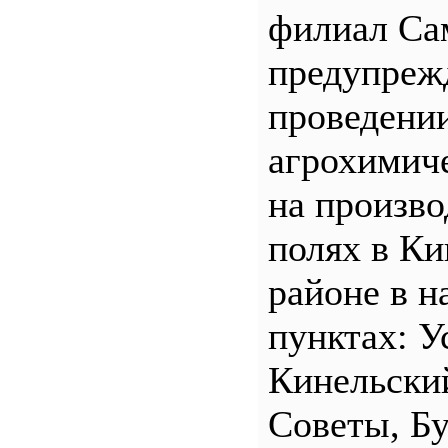
филиал С
предупреж
проведени
агрохимич
на произв
полях в Ки
районе в н
пунктах: У
Кинельски
Советы, Б