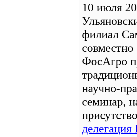
10 июля 20
Ульяновск
филиал С
совместно 
ФосАгро п
традицион
научно-пр
семинар, н
присутств
делегация