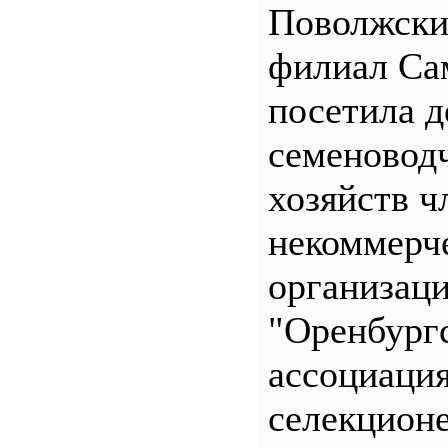
Поволжск
филиал С
посетила д
семеновод
хозяйств ч
некоммерч
организац
"Оренбург
ассоциаци
селекционе