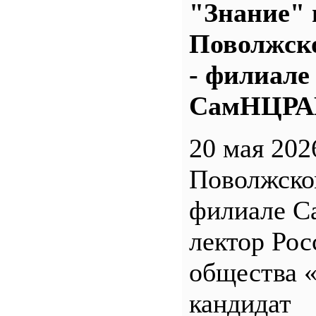
"Знание" 
Поволжс
- филиале
СамНЦР
20 мая 202
Поволжск
филиале 
лектор Рос
общества 
кандидат