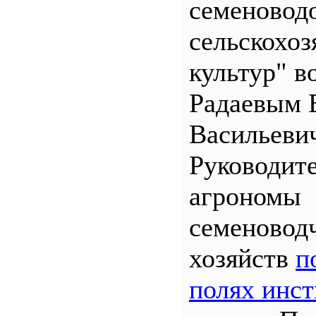
семеновод
сельскохо
культур" во
Радаевым 
Васильеви
Руководит
агрономы
семеновод
хозяйств
п
полях инст