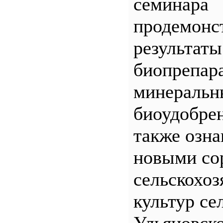
семинара
продемонс
результаты
биопрепар
минеральн
биоудобрен
также озна
новыми со
сельскохо
культур се