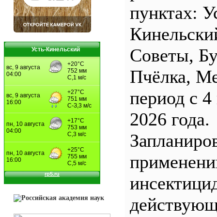
пунктах: У
Кинельски
Советы, Б
Усть-Кинельский
Пчёлка, М
период с 4
2026 года.
Запланиро
применен
инсектицид
действующ