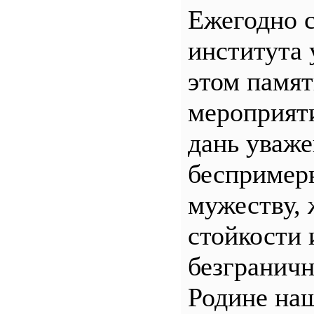
Ежегодно 
института 
этом памя
мероприяти
дань уваж
беспример
мужеству, 
стойкости 
безгранич
Родине наш