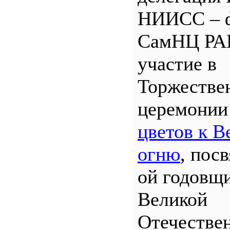
НИИСС – 
СамНЦ РА
участие в
Торжестве
церемони
цветов к В
огню
, пос
ой годовщ
Великой
Отечествен