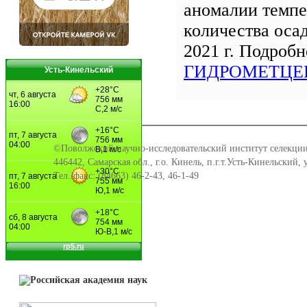
аномалии темпе
количества осад
2021 г. Подроб
ГИДРОМЕТЦЕ
Усть-Кинельский
©Поволжский научно-исследовательский институт селекции
446442, Самарская обл., г.о. Кинель, п.г.т.Усть-Кинельский,
Тел./факс: (84663) 46-2-43, 46-1-49