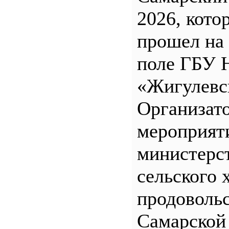
2026, кото
прошел на
поле ГБУ
«Жигулевс
Организат
мероприят
министерс
сельского 
продоволь
Самарской 