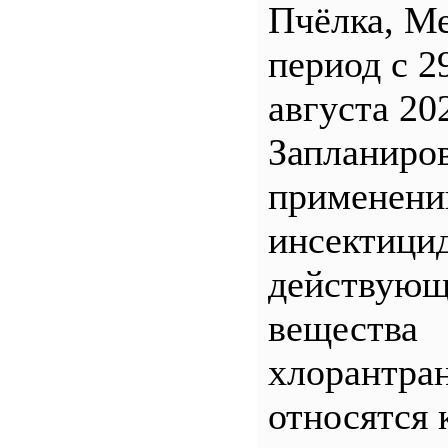
Пчёлка, М
период с 2
августа 20
Запланиро
применен
инсектицид
действующ
вещества
хлорантра
относятся 