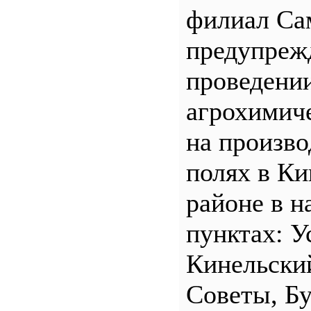
филиал С
предупреж
проведени
агрохимич
на произв
полях в Ки
районе в н
пунктах: У
Кинельски
Советы, Б