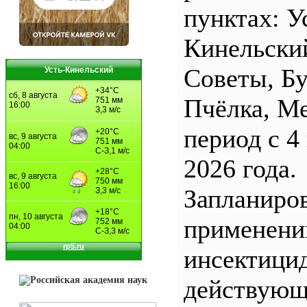
пунктах: У
Кинельски
Советы, Б
Усть-Кинельский
Пчёлка, М
период с 4
2026 года.
Запланиро
применен
инсектицид
действующ