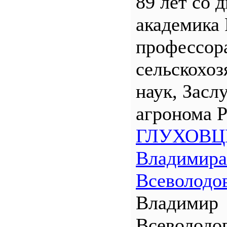
89 лет со 
академика
профессора
сельскохо
наук, Засл
агронома 
ГЛУХОВЦ
Владимира
Всеволодо
Владимир
Всеволодо