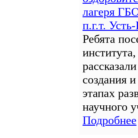
лагеря Г
п.г.т. Уст
Ребята по
института,
рассказали
создания и
этапах раз
научного у
Подробнее