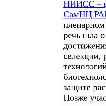
НИИСС – 
СамНЦ РА
пленарном
речь шла о
достижени
селекции, 
технологий
биотехнол
защите рас
Позже уча