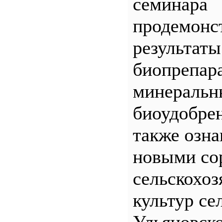
семинара
продемонс
результаты
биопрепар
минеральн
биоудобрен
также озна
новыми со
сельскохо
культур се