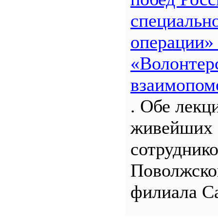
специальн
операции»
«Волонтерс
взаимопом
. Обе лекц
живейших 
сотрудник
Поволжско
филиала С