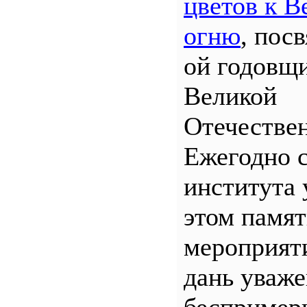
цветов к В
огню
, пос
ой годовщ
Великой
Отечествен
Ежегодно 
института 
этом памя
мероприяти
дань уваж