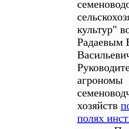
семеновод
сельскохо
культур" во
Радаевым 
Васильеви
Руководит
агрономы
семеновод
хозяйств
п
полях инст