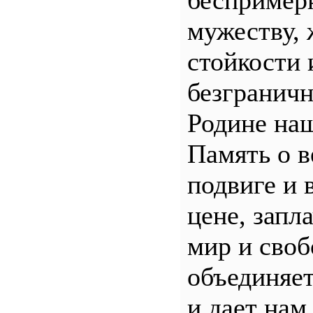
беспример
мужеству, 
стойкости 
безгранич
Родине наш
Память о 
подвиге и 
цене, запл
мир и своб
объединяет
и дает нам