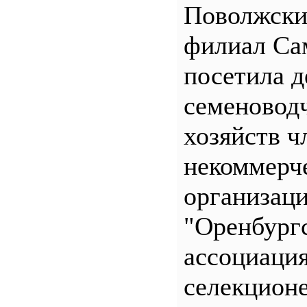
Поволжск
филиал С
посетила д
семеновод
хозяйств ч
некоммерч
организац
"Оренбург
ассоциаци
селекционе