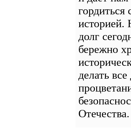
гордиться 
историей.
долг сего
бережно хр
историчес
делать все
процветани
безопасно
Отечества.