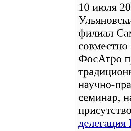
10 июля 20
Ульяновск
филиал С
совместно 
ФосАгро п
традицион
научно-пр
семинар, н
присутств
делегация