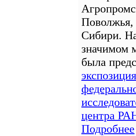
Агропром
Поволжья,
Сибири. Н
значимом 
была предс
экспозици
федеральн
исследоват
центра РА
Подробнее