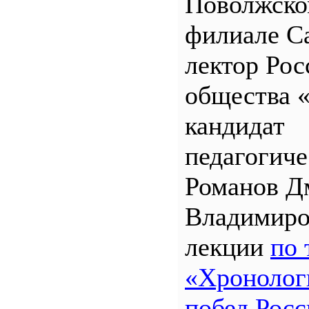
Поволжск
филиале 
лектор Рос
общества 
кандидат
педагогиче
Романов Д
Владимиро
лекции
по 
«Хронолог
побед Росс