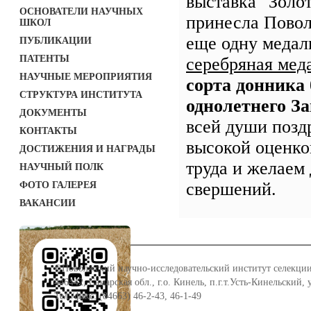
выставка "Золот
ОСНОВАТЕЛИ НАУЧНЫХ
принесла Пов
ШКОЛ
еще одну медаль
ПУБЛИКАЦИИ
ПАТЕНТЫ
серебряная мед
НАУЧНЫЕ МЕРОПРИЯТИЯ
сорта донника 
СТРУКТУРА ИНСТИТУТА
однолетнего З
ДОКУМЕНТЫ
всей души позд
КОНТАКТЫ
высокой оценко
ДОСТИЖЕНИЯ И НАГРАДЫ
труда и желаем
НАУЧНЫЙ ПОЛК
свершений.
ФОТО ГАЛЕРЕЯ
ВАКАНСИИ
©Поволжский научно-исследовательский институт селекции
446442, Самарская обл., г.о. Кинель, п.г.т.Усть-Кинельский,
Тел./факс: (84663) 46-2-43, 46-1-49