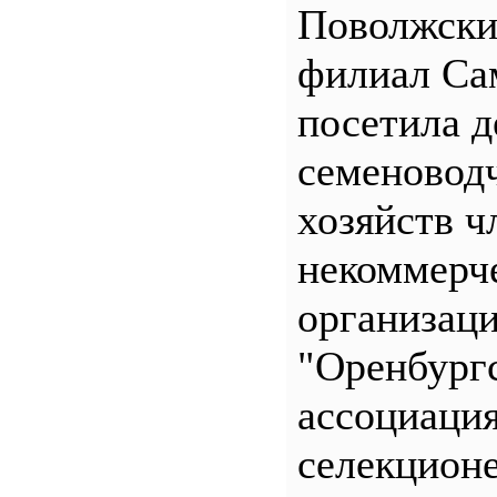
Поволжск
филиал С
посетила д
семеновод
хозяйств ч
некоммерч
организац
"Оренбург
ассоциаци
селекционе