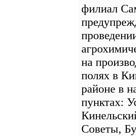
филиал С
предупреж
проведени
агрохимич
на произв
полях в Ки
районе в н
пунктах: У
Кинельски
Советы, Б