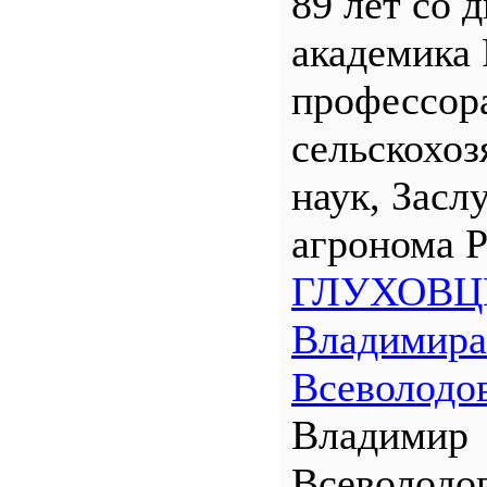
89 лет со 
академика
профессора
сельскохо
наук, Засл
агронома 
ГЛУХОВЦ
Владимира
Всеволодо
Владимир
Всеволодо