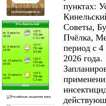
пунктах: У
Кинельски
Советы, Б
Усть-Кинельский
Пчёлка, М
период с 4
2026 года.
Запланиро
применен
инсектицид
действующ