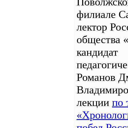
Поволжск
филиале 
лектор Рос
общества 
кандидат
педагогиче
Романов Д
Владимиро
лекции
по 
«Хронолог
побед Росс