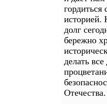
гордиться 
историей.
долг сего
бережно хр
историчес
делать все
процветани
безопасно
Отечества.