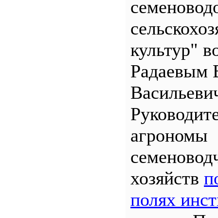
семеновод
сельскохо
культур" во
Радаевым 
Васильеви
Руководит
агрономы
семеновод
хозяйств
п
полях инст