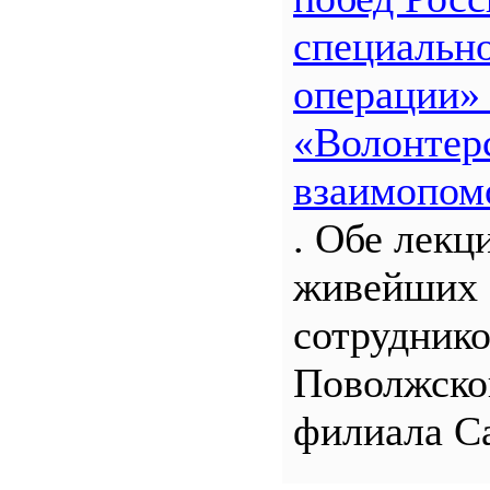
специальн
операции»
«Волонтерс
взаимопом
. Обе лекц
живейших 
сотрудник
Поволжско
филиала С