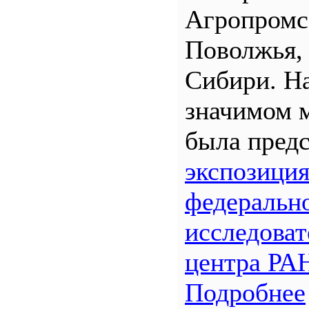
Агропром
Поволжья,
Сибири. Н
значимом 
была предс
экспозици
федеральн
исследоват
центра РА
Подробнее