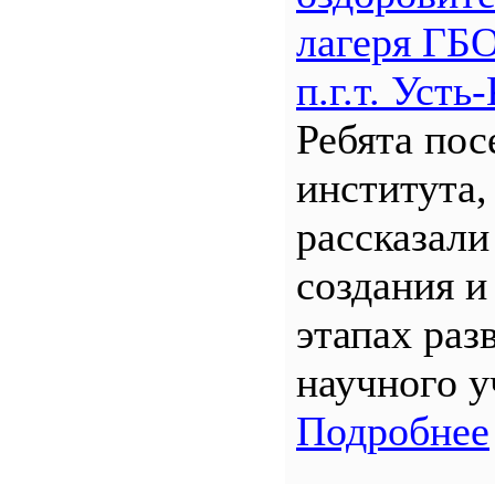
лагеря Г
п.г.т. Уст
Ребята по
института,
рассказали
создания и
этапах раз
научного у
Подробнее