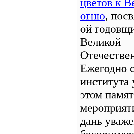
цветов к В
огню
, пос
ой годовщ
Великой
Отечествен
Ежегодно 
института 
этом памя
мероприяти
дань уваж