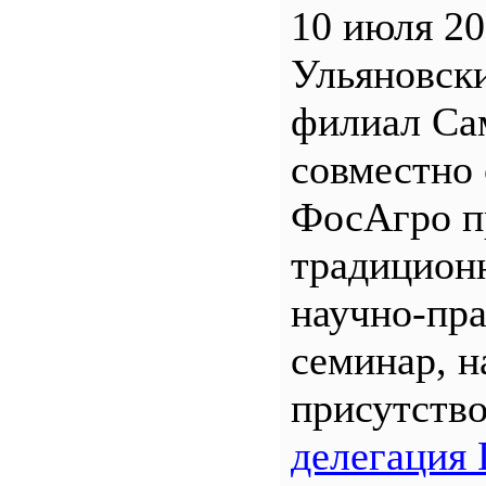
10 июля 20
Ульяновск
филиал С
совместно 
ФосАгро п
традицион
научно-пр
семинар, н
присутств
делегация