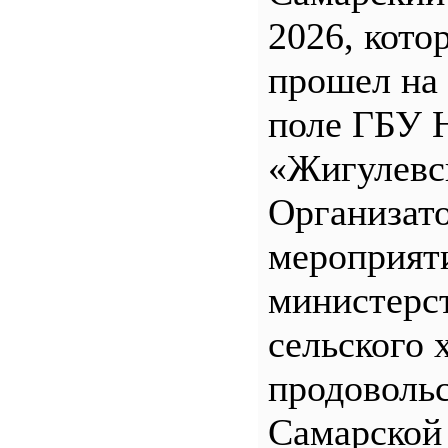
2026, кото
прошел на
поле ГБУ
«Жигулевс
Организат
мероприят
министерс
сельского 
продоволь
Самарской 