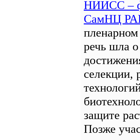
НИИСС – 
СамНЦ РА
пленарном
речь шла о
достижени
селекции, 
технологий
биотехнол
защите рас
Позже уча