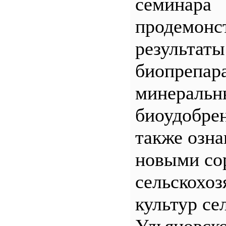
семинара
продемонс
результаты
биопрепар
минеральн
биоудобрен
также озна
новыми со
сельскохо
культур се