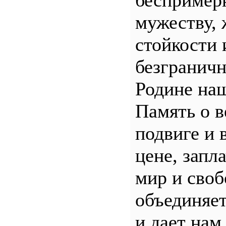
беспример
мужеству, 
стойкости 
безгранич
Родине наш
Память о 
подвиге и 
цене, запл
мир и своб
объединяет
и дает нам