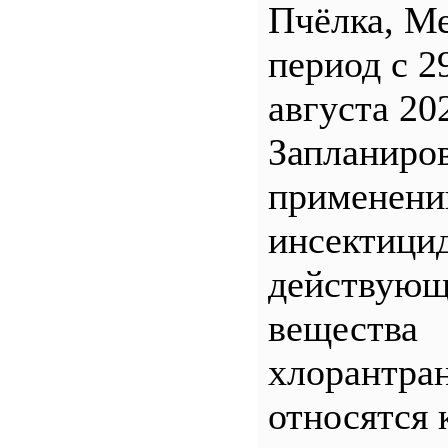
Пчёлка, М
период с 2
августа 20
Запланиро
применен
инсектицид
действующ
вещества
хлорантра
относятся 