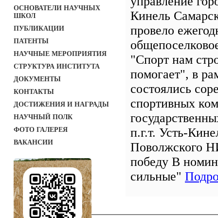
управление гор
ОСНОВАТЕЛИ НАУЧНЫХ
Кинель Самарск
ШКОЛ
провело ежегод
ПУБЛИКАЦИИ
ПАТЕНТЫ
общепоселково
НАУЧНЫЕ МЕРОПРИЯТИЯ
"Спорт нам стр
СТРУКТУРА ИНСТИТУТА
помогает", в ра
ДОКУМЕНТЫ
состоялись сор
КОНТАКТЫ
спортивных ко
ДОСТИЖЕНИЯ И НАГРАДЫ
государственны
НАУЧНЫЙ ПОЛК
п.г.т. Усть-Кин
ФОТО ГАЛЕРЕЯ
ВАКАНСИИ
Поволжского Н
победу В номи
сильные"
Подро