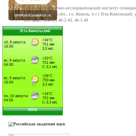
©Поволжский научно-исследовательский институт селекции
446442, Самарская обл., г.о. Кинель, п.г.т.Усть-Кинельский,
Тел./факс: (84663) 46-2-43, 46-1-49
Усть-Кинельский