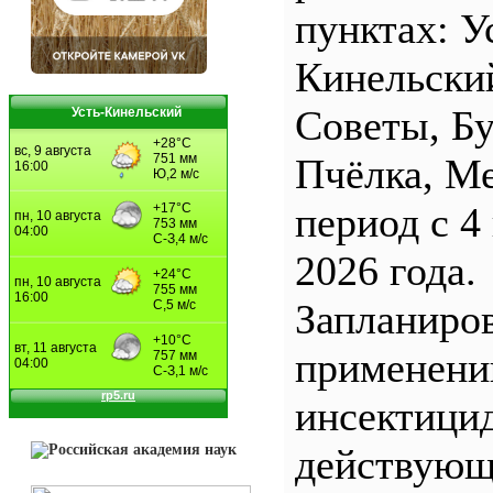
пунктах: У
Кинельски
Советы, Б
Усть-Кинельский
Пчёлка, М
период с 4
2026 года.
Запланиро
применен
инсектицид
действующ