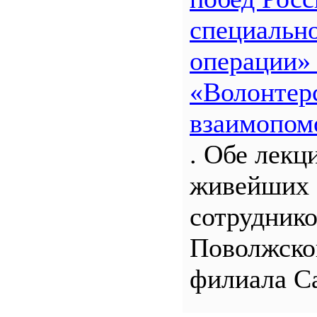
специальн
операции»
«Волонтерс
взаимопом
. Обе лекц
живейших 
сотрудник
Поволжско
филиала С