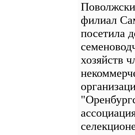
Поволжск
филиал С
посетила д
семеновод
хозяйств ч
некоммерч
организац
"Оренбург
ассоциаци
селекционе