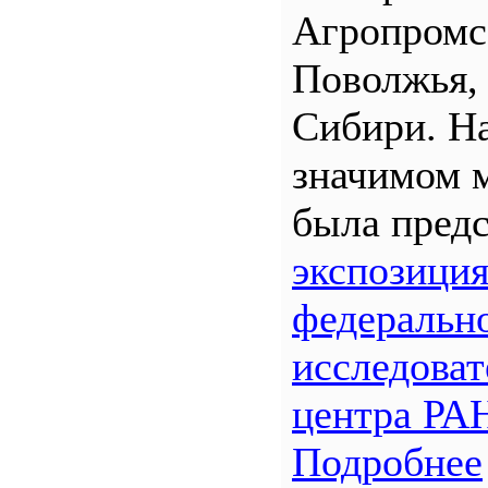
Агропром
Поволжья,
Сибири. Н
значимом 
была предс
экспозици
федеральн
исследоват
центра РА
Подробнее