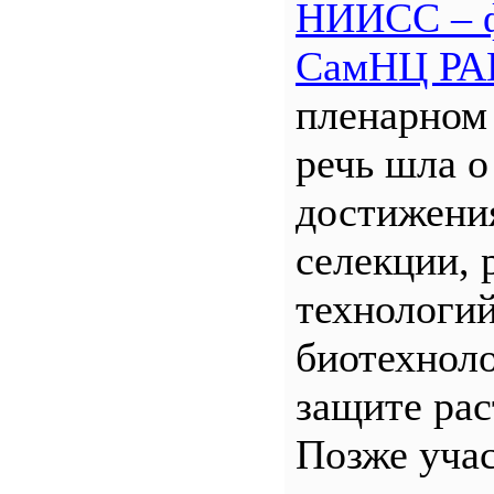
НИИСС – 
СамНЦ РА
пленарном
речь шла о
достижени
селекции, 
технологий
биотехнол
защите рас
Позже уча