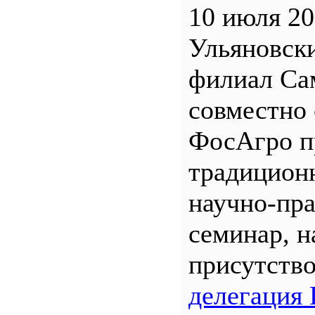
10 июля 20
Ульяновск
филиал С
совместно 
ФосАгро п
традицион
научно-пр
семинар, н
присутств
делегация