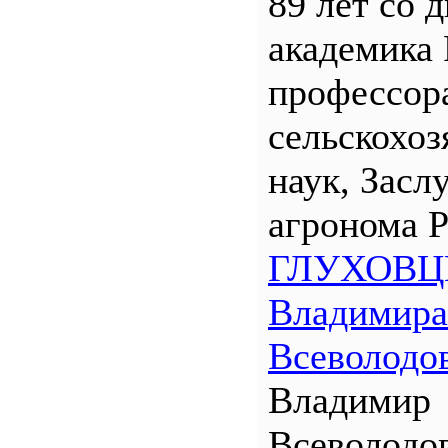
89 лет со 
академика
профессора
сельскохо
наук, Засл
агронома 
ГЛУХОВЦ
Владимира
Всеволодо
Владимир
Всеволодо