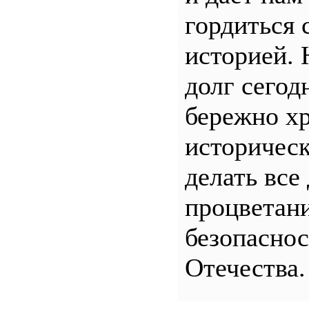
гордиться 
историей.
долг сего
бережно хр
историчес
делать все
процветани
безопасно
Отечества.