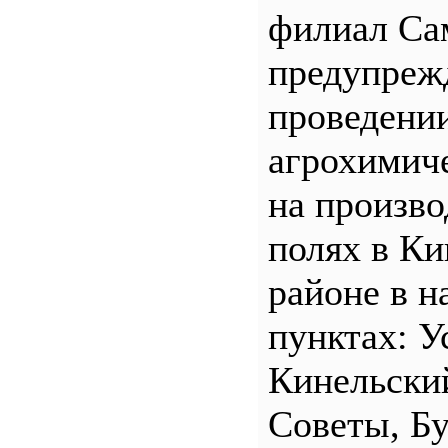
филиал С
предупреж
проведени
агрохимич
на произв
полях в Ки
районе в н
пунктах: У
Кинельски
Советы, Б