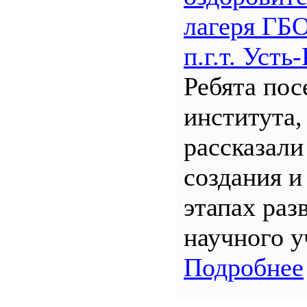
лагеря Г
п.г.т. Уст
Ребята по
института,
рассказали
создания и
этапах раз
научного у
Подробнее