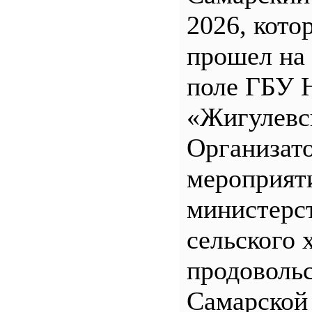
2026, кото
прошел на
поле ГБУ
«Жигулевс
Организат
мероприят
министерс
сельского 
продоволь
Самарской 