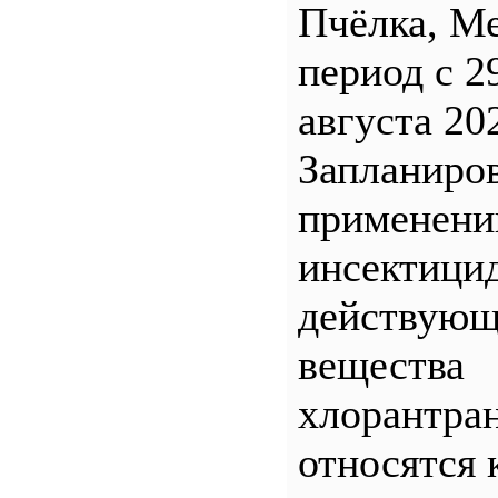
Пчёлка, М
период с 2
августа 20
Запланиро
применен
инсектицид
действующ
вещества
хлорантра
относятся 