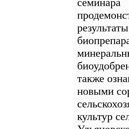
семинара
продемонс
результаты
биопрепар
минеральн
биоудобрен
также озна
новыми со
сельскохо
культур се