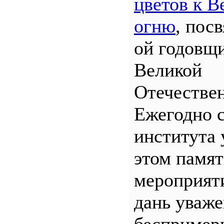
цветов к В
огню
, пос
ой годовщ
Великой
Отечествен
Ежегодно 
института 
этом памя
мероприяти
дань уваж