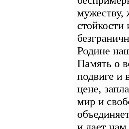
беспример
мужеству, 
стойкости 
безгранич
Родине наш
Память о 
подвиге и 
цене, запл
мир и своб
объединяет
и дает нам