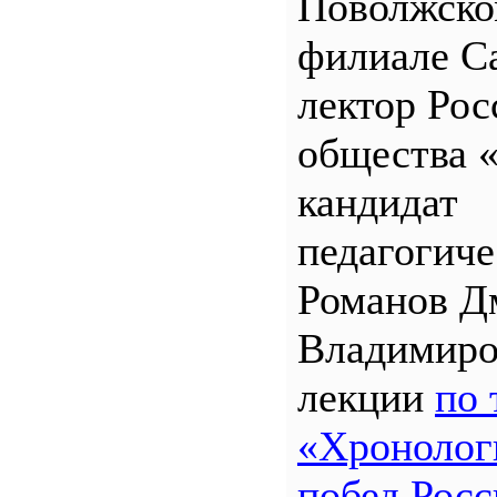
Поволжск
филиале 
лектор Рос
общества 
кандидат
педагогиче
Романов Д
Владимиро
лекции
по 
«Хронолог
побед Росс