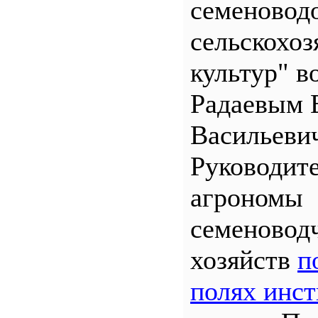
семеновод
сельскохо
культур" во
Радаевым 
Васильеви
Руководит
агрономы
семеновод
хозяйств
п
полях инст