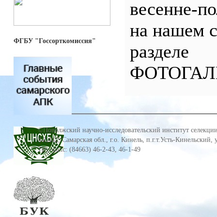
весенне-по
на нашем с
ФГБУ "Госсорткомиссия"
разделе
ФОТОГАЛ
©Поволжский научно-исследовательский институт селекции
446442, Самарская обл., г.о. Кинель, п.г.т.Усть-Кинельский,
Тел./факс: (84663) 46-2-43, 46-1-49