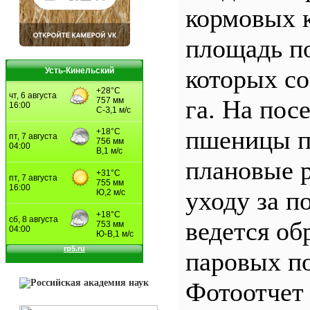
кормовых к
площадь п
которых со
Усть-Кинельский
га. На пос
пшеницы п
плановые 
уходу за п
ведется об
паровых по
Фотоотчет 