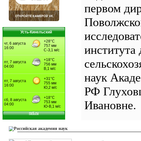
первом ди
Поволжско
исследоват
Усть-Кинельский
института 
сельскохо
наук Акад
РФ Глухов
Ивановне.