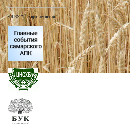
ФГБУ "Госсорткомиссия"