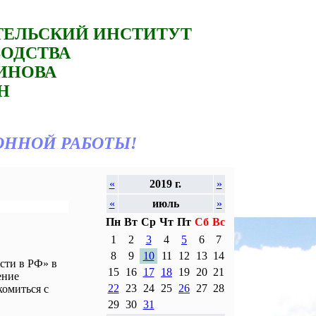
ТЕЛЬСКИЙ ИНСТИТУТ
ВОДСТВА
ТИНОВА
Н
ОННОЙ РАБОТЫ!
«
2019 г.
»
«
июль
»
Пн
Вт
Ср
Чт
Пт
Сб
Вс
1
2
3
4
5
6
7
8
9
10
11
12
13
14
сти в РФ» в
15
16
17
18
19
20
21
ение
22
23
24
25
26
27
28
комиться с
29
30
31