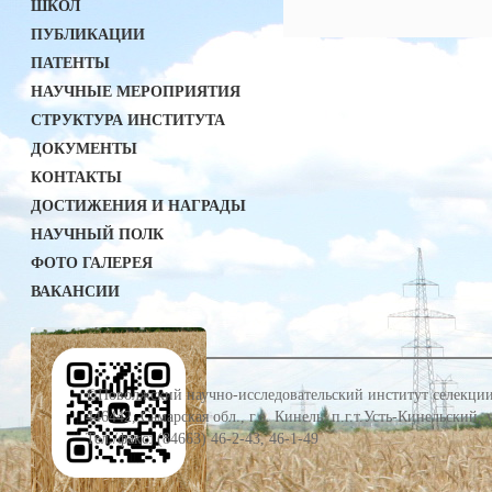
ШКОЛ
ПУБЛИКАЦИИ
ПАТЕНТЫ
НАУЧНЫЕ МЕРОПРИЯТИЯ
СТРУКТУРА ИНСТИТУТА
ДОКУМЕНТЫ
КОНТАКТЫ
ДОСТИЖЕНИЯ И НАГРАДЫ
НАУЧНЫЙ ПОЛК
ФОТО ГАЛЕРЕЯ
ВАКАНСИИ
©Поволжский научно-исследовательский институт селекции
446442, Самарская обл., г.о. Кинель, п.г.т.Усть-Кинельский,
Тел./факс: (84663) 46-2-43, 46-1-49