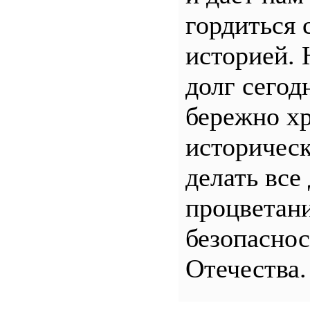
гордиться 
историей.
долг сего
бережно хр
историчес
делать все
процветани
безопасно
Отечества.