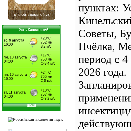
пунктах: У
Кинельски
Советы, Б
Усть-Кинельский
Пчёлка, М
период с 4
2026 года.
Запланиро
применен
инсектицид
действующ