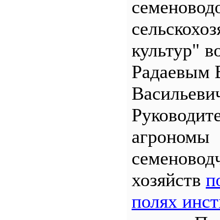
семеновод
сельскохо
культур" во
Радаевым 
Васильеви
Руководит
агрономы
семеновод
хозяйств
п
полях инст