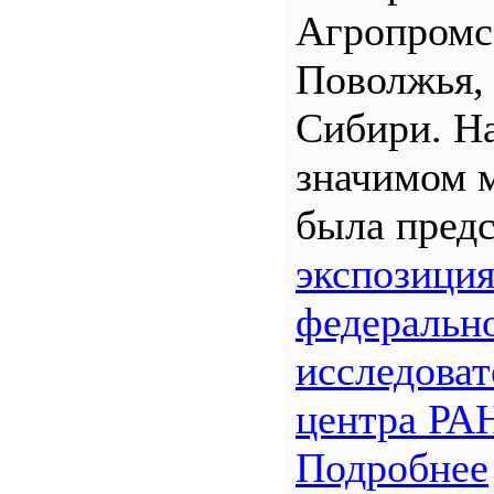
Агропром
Поволжья,
Сибири. Н
значимом 
была предс
экспозици
федеральн
исследоват
центра РА
Подробнее