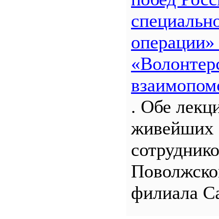
специальн
операции»
«Волонтерс
взаимопом
. Обе лекц
живейших 
сотрудник
Поволжско
филиала С