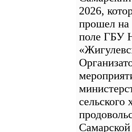
2026, кото
прошел на
поле ГБУ
«Жигулевс
Организат
мероприят
министерс
сельского 
продоволь
Самарской 