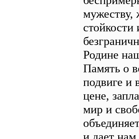
беспример
мужеству, 
стойкости 
безгранич
Родине наш
Память о 
подвиге и 
цене, запл
мир и своб
объединяет
и дает нам