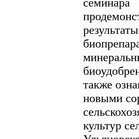
семинара
продемонс
результаты
биопрепар
минеральн
биоудобрен
также озна
новыми со
сельскохо
культур се