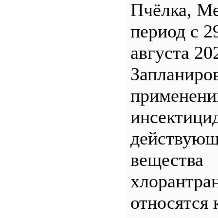
Пчёлка, М
период с 2
августа 20
Запланиро
применен
инсектицид
действующ
вещества
хлорантра
относятся 