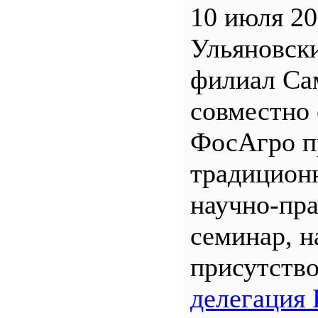
10 июля 20
Ульяновск
филиал С
совместно 
ФосАгро п
традицион
научно-пр
семинар, н
присутств
делегация