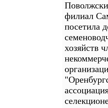
Поволжск
филиал С
посетила д
семеновод
хозяйств ч
некоммерч
организац
"Оренбург
ассоциаци
селекционе