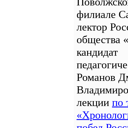
Поволжск
филиале 
лектор Рос
общества 
кандидат
педагогиче
Романов Д
Владимиро
лекции
по 
«Хронолог
побед Росс