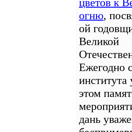
цветов к В
огню
, пос
ой годовщ
Великой
Отечествен
Ежегодно 
института 
этом памя
мероприяти
дань уваж