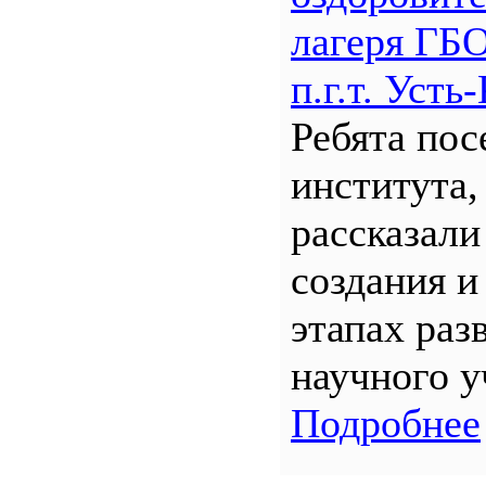
лагеря Г
п.г.т. Уст
Ребята по
института,
рассказали
создания и
этапах раз
научного у
Подробнее