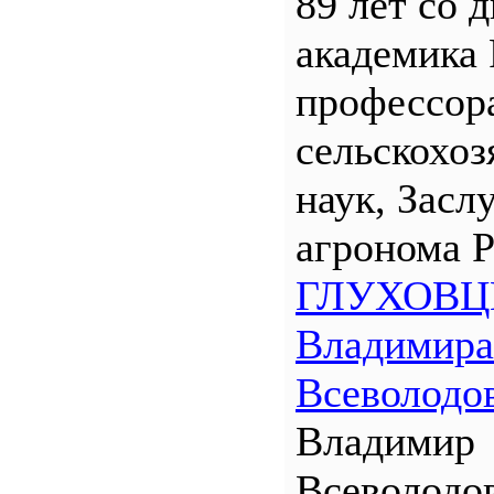
89 лет со 
академика
профессора
сельскохо
наук, Засл
агронома 
ГЛУХОВЦ
Владимира
Всеволодо
Владимир
Всеволодо