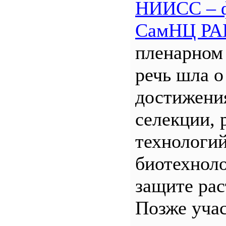
НИИСС – 
СамНЦ РА
пленарном
речь шла о
достижени
селекции, 
технологий
биотехнол
защите рас
Позже уча