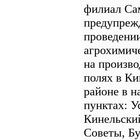
филиал С
предупреж
проведени
агрохимич
на произв
полях в Ки
районе в н
пунктах: У
Кинельски
Советы, Б