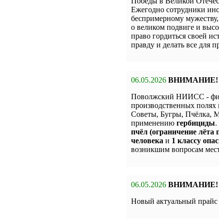
Победы в Великой Отечес
Ежегодно сотрудники инс
беспримерному мужеству,
о великом подвиге и высо
право гордиться своей и
правду и делать все для 
06.05.2026
ВНИМАНИЕ!
Поволжский НИИСС - фи
производственных полях 
Советы, Бугры, Пчёлка,
применению
гербициды
.
пчёл (ограничение лёта п
человека
и
1 классу опас
возникшим вопросам мест
06.05.2026
ВНИМАНИЕ!
Новый актуальный прай