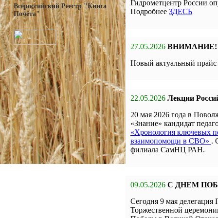
Гидрометцентр России оп
Всероссийский Реестр "Книга
Подробнее
ЗДЕСЬ
Почёта"
27.05.2026
ВНИМАНИЕ!
Новый актуальный прай
22.05.2026
Лекции Росси
20 мая 2026 года в Пов
«Знание» кандидат педа
«Хронология ключевых по
взаимопомощи в СВО»
.
филиала СамНЦ РАН.
09.05.2026
С ДНЕМ ПО
Сегодня 9 мая делегаци
Торжественной церемон