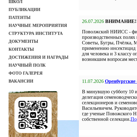
ШКОЛ
ПУБЛИКАЦИИ
ПАТЕНТЫ
26.07.2026
ВНИМАНИЕ!
НАУЧНЫЕ МЕРОПРИЯТИЯ
Поволжский НИИСС - фил
СТРУКТУРА ИНСТИТУТА
производственных полях 
ДОКУМЕНТЫ
Советы, Бугры, Пчёлка, М
применению инсектицид н
КОНТАКТЫ
для человека и 3 классу о
ДОСТИЖЕНИЯ И НАГРАДЫ
возникшим вопросам мест
НАУЧНЫЙ ПОЛК
ФОТО ГАЛЕРЕЯ
11.07.2026
Оренбургские
ВАКАНСИИ
В минувшую субботу 10 
делегация семеноводческ
селекционеров и семенов
Васильевичем. Руководит
где ученые Повожского Н
собственной селекции.
По