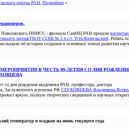
ельского центра РАН
,
Подробнее
»
лекционеров.
ым Поволжского НИИСС - филиала СамНЦ РАН пришли
воспита
льного лагеря ГБОУ СОШ № 2 п.г.т. Усть-Кинельский
. Ребята п
рассказали об истории создания и основных этапах развития нау
МЕРОПРИЯТИЯ В ЧЕСТЬ 89-ЛЕТИЯ СО ДНЯ РОЖДЕНИ
УХОВЦЕВА
ет со дня рождения академика РАН, профессора, доктора
ук, Заслуженного агронома РФ
ГЛУХОВЦЕВА Владимира Всево
прожил яркую, полную творческих свершений и научных открыт
лий температур и осадков на июнь текущего года