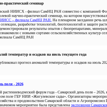
но-практический семинар
новский НИИСХ - филиал СамНЦ РАН совместно с компанией Ф
левой научно-практический семинар, на котором присутствова
 НИИСС – филиала СамНЦ РАН.
На пленарном заседании речь шл
селекции, разработке технологий, биотехнологий и защите раст
демонстрировали результаты опытов с биопрепаратами, минера
 ознакомили с новыми сортами сельскохозяйственных культур се
филиала СамНЦ РАН
лий температур и осадков на июль текущего года
убликовал прогноз аномалий температуры и осадков на июль 202
ь поля - 2026
й растениеводческий форум года - Самарский день поля – 2026,
ном поле ГБУ НИИ «Жигулевские сады». Организаторы меропри
хозяйства и продовольствия Самарской области и Агропромсоюз 
 значимом мероприятии была представлена
экспозиция Самарско