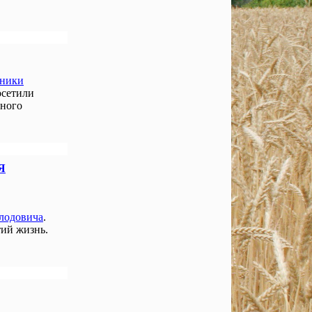
нники
осетили
чного
Я
лодовича
.
ий жизнь.