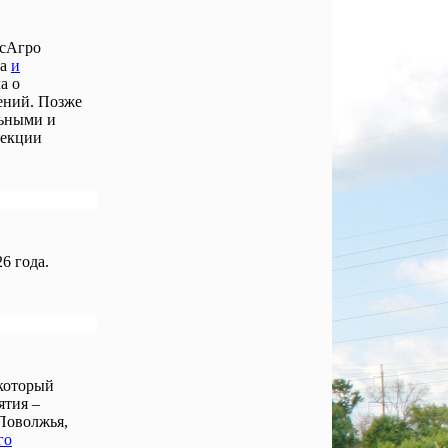
осАгро
ла
и
а о
ений. Позже
льными и
лекции
6 года.
 который
ятия –
Поволжья,
го