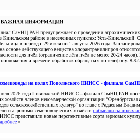
 ВАЖНАЯ ИНФОРМАЦИЯ
иал СамНЦ РАН предупреждает о проведении агрохимических 
в Кинельском районе в населенных пунктах: Усть-Кинельский, 
ельница в период с 29 июля по 1 августа 2026 года. Запланиров
а основе действующего вещества хлорантранилипрол относятся 
пасности для пчёл (ограничение лёта пчёл не менее 20-24 часов).
оположения и времени обработок обращаться по телефону: 8-927
 семеноводы на полях Поволжского НИИСС - филиала СамН
июля 2026 года Поволжский НИИСС – филиал СамНЦ РАН посе
их хозяйств членов некоммерческой организации "Оренбургская
одов сельскохозяйственных культур" во главе с Радаевым Влади
ели и агрономы семеноводческих хозяйств
побывали на полях и
ИИСС представили новые перспективные сорта зерновых культ
дробнее
»