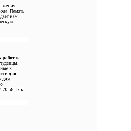
важения
ода. Память
 дает нам
ческую
х работ
на
Студенцы,
нные к
ости для
у для
По
-70-58-175.