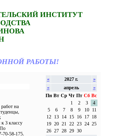
ТЕЛЬСКИЙ ИНСТИТУТ
ВОДСТВА
ТИНОВА
Н
ОННОЙ РАБОТЫ!
«
2027 г.
»
«
апрель
»
Пн
Вт
Ср
Чт
Пт
Сб
Вс
1
2
3
4
работ на
5
6
7
8
9
10
11
Студенцы,
12
13
14
15
16
17
18
к
к 3 классу
19
20
21
22
23
24
25
 По
26
27
28
29
30
-70-58-175.