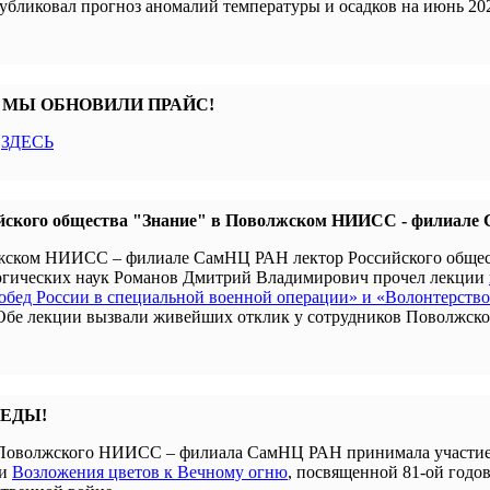
убликовал прогноз аномалий температуры и осадков на июнь 202
 МЫ ОБНОВИЛИ ПРАЙС!
с
ЗДЕСЬ
йского общества "Знание" в Поволжском НИИСС - филиал
олжском НИИСС – филиале СамНЦ РАН лектор Российского обще
гогических наук Романов Дмитрий Владимирович прочел лекции
бед России в специальной военной операции» и «Волонтерство
 Обе лекции вызвали живейших отклик у сотрудников Поволжск
БЕДЫ!
я Поволжского НИИСС – филиала СамНЦ РАН принимала участие
ии
Возложения цветов к Вечному огню
, посвященной 81-ой годо