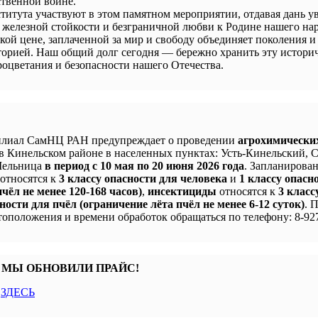
твенной войне.
титута участвуют в этом памятном мероприятии, отдавая дань у
 железной стойкости и безграничной любви к Родине нашего нар
кой цене, заплаченной за мир и свободу объединяет поколения и
сторией. Наш общий долг сегодня — бережно хранить эту истори
процветания и безопасности нашего Отечества.
лиал СамНЦ РАН предупреждает о проведении
агрохимически
в Кинельском районе в населенных пунктах: Усть-Кинельский, 
 Мельница
в период с 10 мая по 20 июня 2026 года
. Запланирова
 относятся к
3 классу опасности для человека
и
1 классу опасн
чёл не менее 120-168 часов)
,
инсектициды
относятся к
3 класс
ности для пчёл (ограничение лёта пчёл не менее 6-12 суток)
. 
оположения и времени обработок обращаться по телефону: 8-927
 МЫ ОБНОВИЛИ ПРАЙС!
с
ЗДЕСЬ