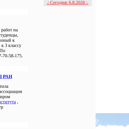
.: Сегодня: 6.8.2026 :.
работ на
Студенцы,
анный к
к 3 классу
 По
-70-58-175.
Ц РАН
тила
 ассоциация
миром
нститута
,
ур