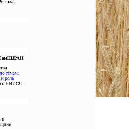
6 года.
е СамНЦРАН
ства
по темам:
 и роль
ого НИИСС -
 в
вщине