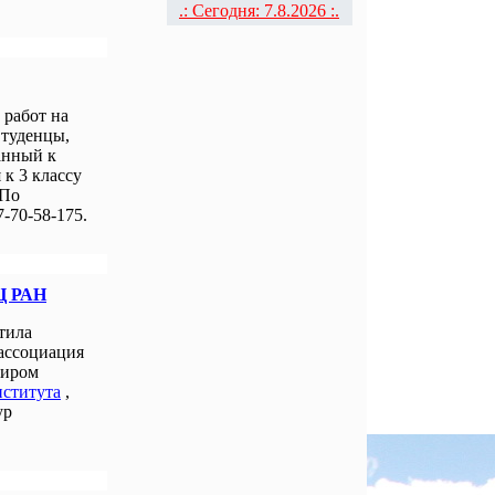
.: Сегодня: 7.8.2026 :.
работ на
Студенцы,
анный к
к 3 классу
 По
-70-58-175.
Ц РАН
тила
 ассоциация
миром
нститута
,
ур