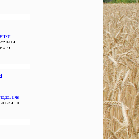
нники
осетили
чного
Я
лодовича
.
ий жизнь.