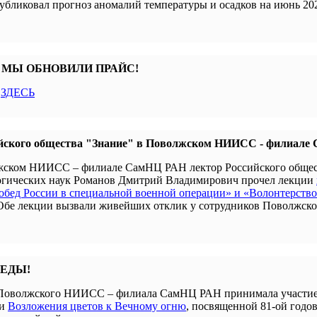
убликовал прогноз аномалий температуры и осадков на июнь 202
 МЫ ОБНОВИЛИ ПРАЙС!
с
ЗДЕСЬ
йского общества "Знание" в Поволжском НИИСС - филиал
олжском НИИСС – филиале СамНЦ РАН лектор Российского обще
гогических наук Романов Дмитрий Владимирович прочел лекции
бед России в специальной военной операции» и «Волонтерство
 Обе лекции вызвали живейших отклик у сотрудников Поволжск
БЕДЫ!
я Поволжского НИИСС – филиала СамНЦ РАН принимала участие
ии
Возложения цветов к Вечному огню
, посвященной 81-ой годо