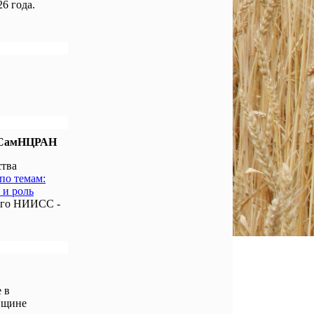
6 года.
е СамНЦРАН
ства
по темам:
 и роль
ого НИИСС -
 в
вщине