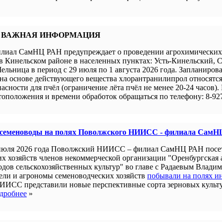
 ВАЖНАЯ ИНФОРМАЦИЯ
иал СамНЦ РАН предупреждает о проведении агрохимических 
в Кинельском районе в населенных пунктах: Усть-Кинельский, 
ельница в период с 29 июля по 1 августа 2026 года. Запланиров
а основе действующего вещества хлорантранилипрол относятся 
пасности для пчёл (ограничение лёта пчёл не менее 20-24 часов).
оположения и времени обработок обращаться по телефону: 8-927
 семеноводы на полях Поволжского НИИСС - филиала СамН
июля 2026 года Поволжский НИИСС – филиал СамНЦ РАН посе
их хозяйств членов некоммерческой организации "Оренбургская
одов сельскохозяйственных культур" во главе с Радаевым Влади
ели и агрономы семеноводческих хозяйств
побывали на полях и
ИИСС представили новые перспективные сорта зерновых культ
дробнее
»