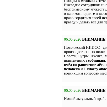
Победы в Великой Отечес
Ежегодно сотрудники инс
беспримерному мужеству,
о великом подвиге и высо
право гордиться своей и
правду и делать все для 
06.05.2026
ВНИМАНИЕ!
Поволжский НИИСС - фи
производственных полях 
Советы, Бугры, Пчёлка,
применению
гербициды
.
пчёл (ограничение лёта п
человека
и
1 классу опас
возникшим вопросам мест
06.05.2026
ВНИМАНИЕ!
Новый актуальный прай