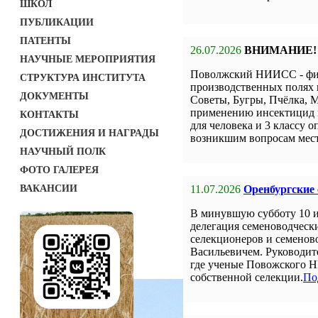
ШКОЛ
ПУБЛИКАЦИИ
ПАТЕНТЫ
26.07.2026
ВНИМАНИЕ!
НАУЧНЫЕ МЕРОПРИЯТИЯ
Поволжский НИИСС - фил
СТРУКТУРА ИНСТИТУТА
производственных полях 
ДОКУМЕНТЫ
Советы, Бугры, Пчёлка, М
применению инсектицид н
КОНТАКТЫ
для человека и 3 классу о
ДОСТИЖЕНИЯ И НАГРАДЫ
возникшим вопросам мест
НАУЧНЫЙ ПОЛК
ФОТО ГАЛЕРЕЯ
ВАКАНСИИ
11.07.2026
Оренбургские
В минувшую субботу 10 
делегация семеноводческ
селекционеров и семенов
Васильевичем. Руководит
где ученые Повожского Н
собственной селекции.
По