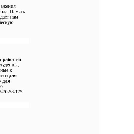
важения
ода. Память
 дает нам
ческую
х работ
на
Студенцы,
нные к
ости для
у для
По
-70-58-175.