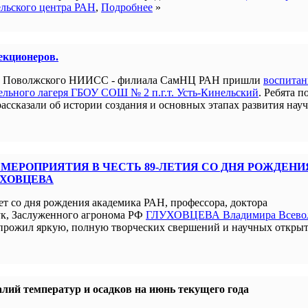
ельского центра РАН
,
Подробнее
»
лекционеров.
ым Поволжского НИИСС - филиала СамНЦ РАН пришли
воспита
льного лагеря ГБОУ СОШ № 2 п.г.т. Усть-Кинельский
. Ребята п
рассказали об истории создания и основных этапах развития нау
МЕРОПРИЯТИЯ В ЧЕСТЬ 89-ЛЕТИЯ СО ДНЯ РОЖДЕНИ
УХОВЦЕВА
ет со дня рождения академика РАН, профессора, доктора
ук, Заслуженного агронома РФ
ГЛУХОВЦЕВА Владимира Всево
прожил яркую, полную творческих свершений и научных открыт
лий температур и осадков на июнь текущего года