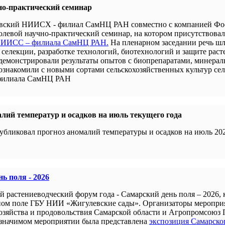
но-практический семинар
новский НИИСХ - филиал СамНЦ РАН совместно с компанией Ф
левой научно-практический семинар, на котором присутствова
 НИИСС – филиала СамНЦ РАН.
На пленарном заседании речь шл
селекции, разработке технологий, биотехнологий и защите раст
демонстрировали результаты опытов с биопрепаратами, минера
 ознакомили с новыми сортами сельскохозяйственных культур се
филиала СамНЦ РАН
лий температур и осадков на июль текущего года
убликовал прогноз аномалий температуры и осадков на июль 202
ь поля - 2026
й растениеводческий форум года - Самарский день поля – 2026,
ном поле ГБУ НИИ «Жигулевские сады». Организаторы меропри
хозяйства и продовольствия Самарской области и Агропромсоюз 
 значимом мероприятии была представлена
экспозиция Самарско