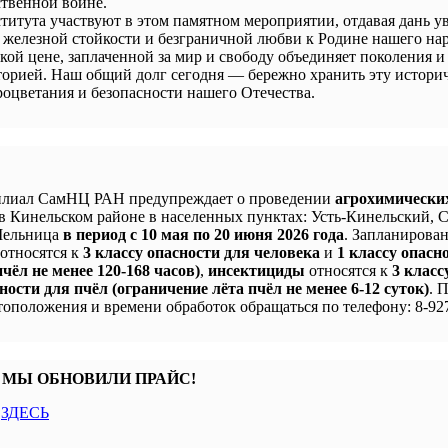
твенной войне.
титута участвуют в этом памятном мероприятии, отдавая дань у
 железной стойкости и безграничной любви к Родине нашего нар
кой цене, заплаченной за мир и свободу объединяет поколения и
сторией. Наш общий долг сегодня — бережно хранить эту истори
процветания и безопасности нашего Отечества.
лиал СамНЦ РАН предупреждает о проведении
агрохимически
в Кинельском районе в населенных пунктах: Усть-Кинельский, 
 Мельница
в период с 10 мая по 20 июня 2026 года
. Запланирова
 относятся к
3 классу опасности для человека
и
1 классу опасн
чёл не менее 120-168 часов)
,
инсектициды
относятся к
3 класс
ности для пчёл (ограничение лёта пчёл не менее 6-12 суток)
. 
оположения и времени обработок обращаться по телефону: 8-927
 МЫ ОБНОВИЛИ ПРАЙС!
с
ЗДЕСЬ