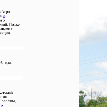
осАгро
ла
и
а о
ений. Позже
льными и
лекции
6 года.
 который
ятия –
Поволжья,
го