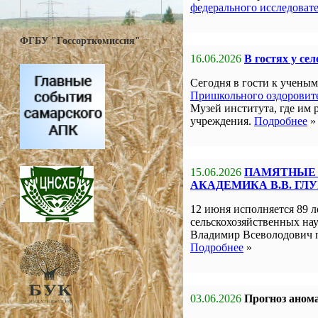
федерального исследоват
ФГБУ "Госсорткомиссия"
16.06.2026
В гостях у се
Сегодня в гости к учен
Пришкольного оздоровите
Музей института, где им 
учреждения.
Подробнее
»
15.06.2026
ПАМЯТНЫЕ 
АКАДЕМИКА В.В. ГЛ
12 июня исполняется 89 л
сельскохозяйственных на
Владимир Всеволодович 
Подробнее
»
03.06.2026
Прогноз анома