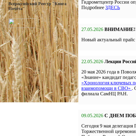
Гидрометцентр России оп
Всероссийский Реестр "Книга
Подробнее
ЗДЕСЬ
Почёта"
27.05.2026
ВНИМАНИЕ!
Новый актуальный прай
22.05.2026
Лекции Росси
20 мая 2026 года в Пов
«Знание» кандидат педа
«Хронология ключевых по
взаимопомощи в СВО»
.
филиала СамНЦ РАН.
09.05.2026
С ДНЕМ ПО
Сегодня 9 мая делегаци
Торжественной церемон