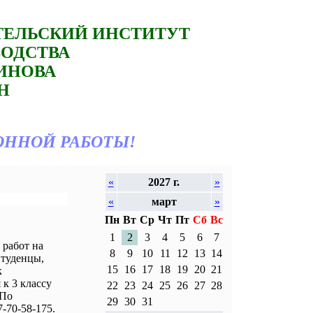
ТЕЛЬСКИЙ ИНСТИТУТ
ВОДСТВА
ТИНОВА
Н
ОННОЙ РАБОТЫ!
«
2027 г.
»
«
март
»
Пн
Вт
Ср
Чт
Пт
Сб
Вс
1
2
3
4
5
6
7
работ на
8
9
10
11
12
13
14
Студенцы,
15
16
17
18
19
20
21
к
к 3 классу
22
23
24
25
26
27
28
 По
29
30
31
-70-58-175.