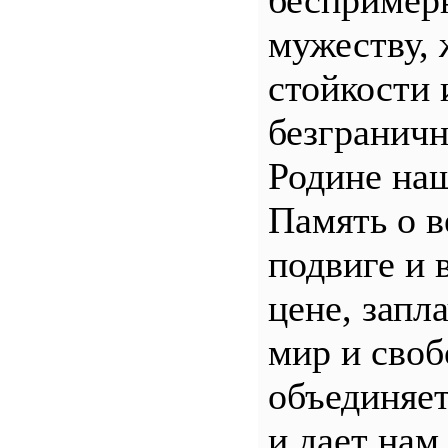
беспример
мужеству, 
стойкости 
безгранич
Родине наш
Память о 
подвиге и 
цене, запл
мир и своб
объединяет
и дает нам