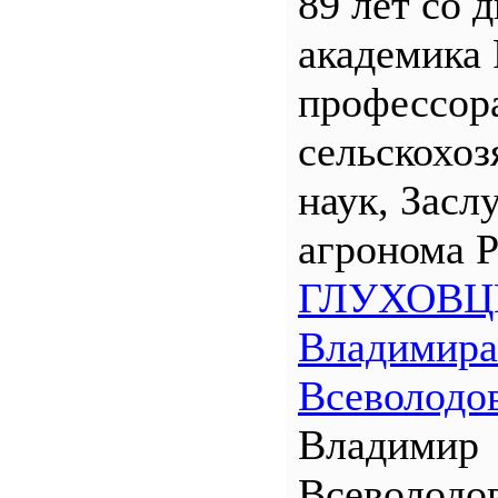
89 лет со 
академика
профессора
сельскохо
наук, Засл
агронома 
ГЛУХОВЦ
Владимира
Всеволодо
Владимир
Всеволодо