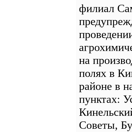
филиал С
предупреж
проведени
агрохимич
на произв
полях в Ки
районе в н
пунктах: У
Кинельски
Советы, Б