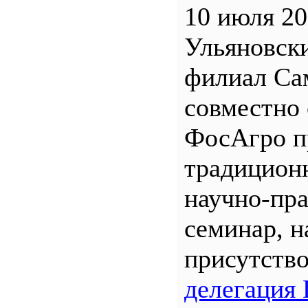
10 июля 20
Ульяновск
филиал С
совместно 
ФосАгро п
традицион
научно-пр
семинар, н
присутств
делегация