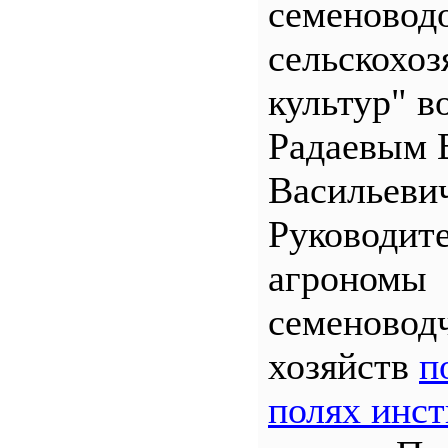
семеновод
сельскохо
культур" во
Радаевым 
Васильеви
Руководит
агрономы
семеновод
хозяйств
п
полях инст