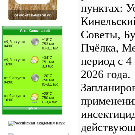
пунктах: У
Кинельски
Советы, Б
Усть-Кинельский
Пчёлка, М
период с 4
2026 года.
Запланиро
применен
инсектицид
действующ