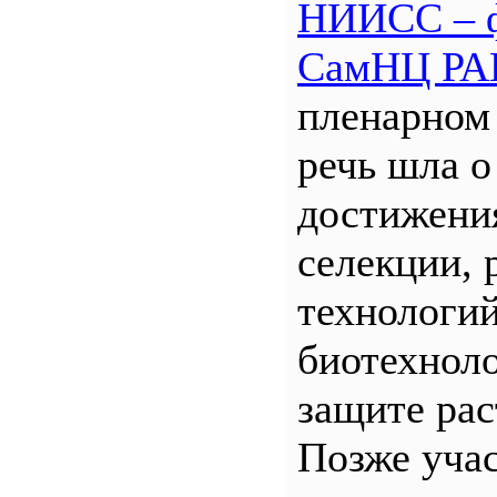
НИИСС – 
СамНЦ РА
пленарном
речь шла о
достижени
селекции, 
технологий
биотехнол
защите рас
Позже уча