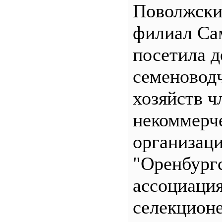
Поволжск
филиал С
посетила д
семеновод
хозяйств ч
некоммерч
организац
"Оренбург
ассоциаци
селекционе