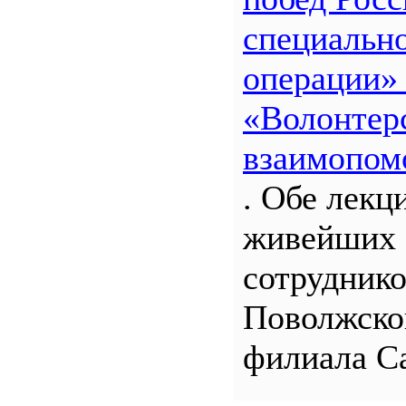
специальн
операции»
«Волонтерс
взаимопом
. Обе лекц
живейших 
сотрудник
Поволжско
филиала С