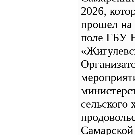
2026, кото
прошел на
поле ГБУ
«Жигулевс
Организат
мероприят
министерс
сельского 
продоволь
Самарской 