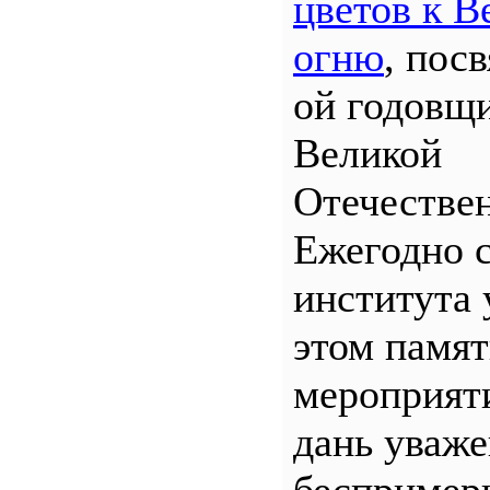
цветов к В
огню
, пос
ой годовщ
Великой
Отечествен
Ежегодно 
института 
этом памя
мероприяти
дань уваж