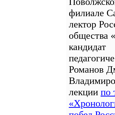
Поволжск
филиале 
лектор Рос
общества 
кандидат
педагогиче
Романов Д
Владимиро
лекции
по 
«Хронолог
побед Росс