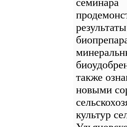
семинара
продемонс
результаты
биопрепар
минеральн
биоудобрен
также озна
новыми со
сельскохо
культур се