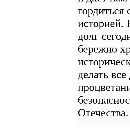
гордиться 
историей.
долг сего
бережно хр
историчес
делать все
процветани
безопасно
Отечества.