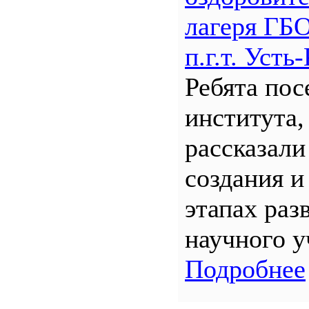
лагеря Г
п.г.т. Уст
Ребята по
института,
рассказали
создания и
этапах раз
научного у
Подробнее