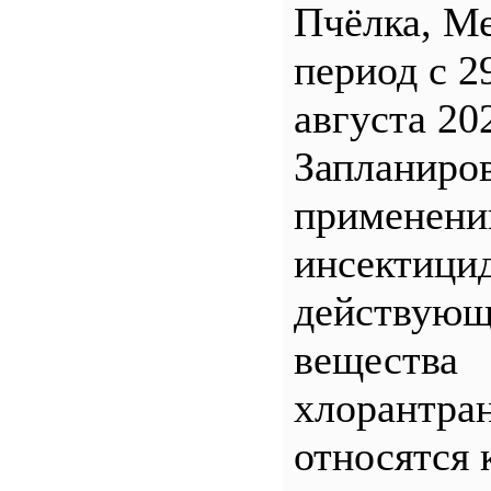
Пчёлка, М
период с 2
августа 20
Запланиро
применен
инсектицид
действующ
вещества
хлорантра
относятся 