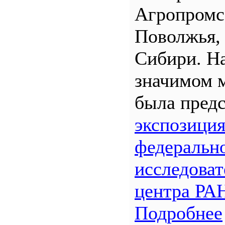
Агропром
Поволжья,
Сибири. Н
значимом 
была предс
экспозици
федеральн
исследоват
центра РА
Подробнее