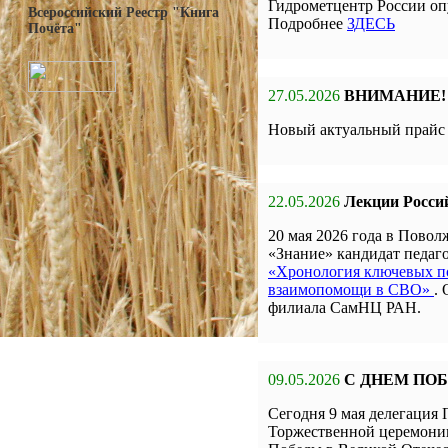
Гидрометцентр России оп
Всероссийский Реестр "Книга
Подробнее
ЗДЕСЬ
Почёта"
27.05.2026
ВНИМАНИЕ!
Новый актуальный прай
22.05.2026
Лекции Росси
20 мая 2026 года в Пов
«Знание» кандидат педа
«Хронология ключевых по
взаимопомощи в СВО»
.
филиала СамНЦ РАН.
09.05.2026
С ДНЕМ ПО
Сегодня 9 мая делегаци
Торжественной церемон