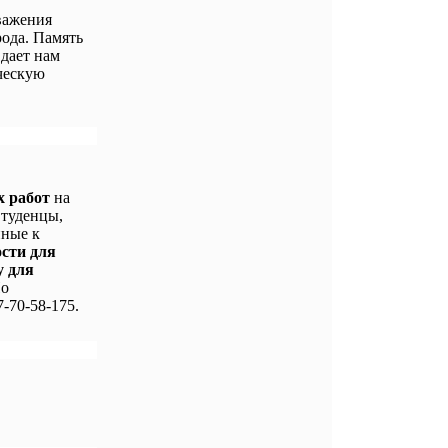
важения
ода. Память
 дает нам
ческую
х работ
на
Студенцы,
нные к
ости для
у для
По
-70-58-175.