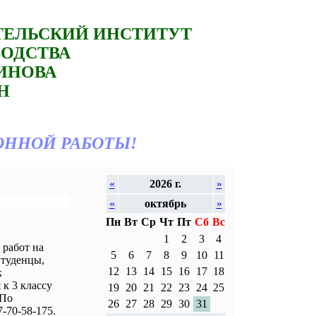
ТЕЛЬСКИЙ ИНСТИТУТ
ВОДСТВА
ТИНОВА
Н
ОННОЙ РАБОТЫ!
«
2026 г.
»
«
октябрь
»
Пн
Вт
Ср
Чт
Пт
Сб
Вс
1
2
3
4
работ на
5
6
7
8
9
10
11
Студенцы,
12
13
14
15
16
17
18
к
к 3 классу
19
20
21
22
23
24
25
 По
26
27
28
29
30
31
-70-58-175.