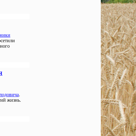
нники
осетили
чного
Я
лодовича
.
ий жизнь.