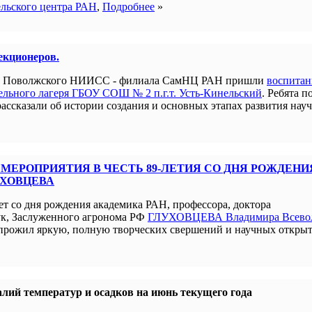
ельского центра РАН
,
Подробнее
»
лекционеров.
ым Поволжского НИИСС - филиала СамНЦ РАН пришли
воспита
льного лагеря ГБОУ СОШ № 2 п.г.т. Усть-Кинельский
. Ребята п
рассказали об истории создания и основных этапах развития нау
МЕРОПРИЯТИЯ В ЧЕСТЬ 89-ЛЕТИЯ СО ДНЯ РОЖДЕНИ
УХОВЦЕВА
ет со дня рождения академика РАН, профессора, доктора
ук, Заслуженного агронома РФ
ГЛУХОВЦЕВА Владимира Всево
прожил яркую, полную творческих свершений и научных открыт
лий температур и осадков на июнь текущего года