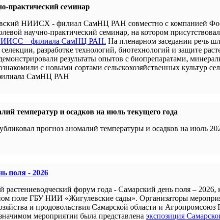
но-практический семинар
новский НИИСХ - филиал СамНЦ РАН совместно с компанией Ф
левой научно-практический семинар, на котором присутствова
 НИИСС – филиала СамНЦ РАН.
На пленарном заседании речь шл
селекции, разработке технологий, биотехнологий и защите раст
демонстрировали результаты опытов с биопрепаратами, минера
 ознакомили с новыми сортами сельскохозяйственных культур се
филиала СамНЦ РАН
лий температур и осадков на июль текущего года
убликовал прогноз аномалий температуры и осадков на июль 202
ь поля - 2026
й растениеводческий форум года - Самарский день поля – 2026,
ном поле ГБУ НИИ «Жигулевские сады». Организаторы меропри
хозяйства и продовольствия Самарской области и Агропромсоюз 
 значимом мероприятии была представлена
экспозиция Самарско