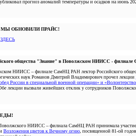
убликовал прогноз аномалий температуры и осадков на июнь 202
 МЫ ОБНОВИЛИ ПРАЙС!
с
ЗДЕСЬ
йского общества "Знание" в Поволжском НИИСС - филиал
олжском НИИСС – филиале СамНЦ РАН лектор Российского обще
гогических наук Романов Дмитрий Владимирович прочел лекции
бед России в специальной военной операции» и «Волонтерство
 Обе лекции вызвали живейших отклик у сотрудников Поволжск
БЕДЫ!
я Поволжского НИИСС – филиала СамНЦ РАН принимала участие
ии
Возложения цветов к Вечному огню
, посвященной 81-ой годо