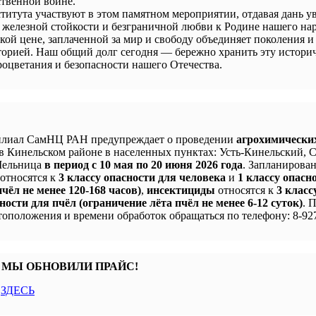
твенной войне.
титута участвуют в этом памятном мероприятии, отдавая дань у
 железной стойкости и безграничной любви к Родине нашего нар
кой цене, заплаченной за мир и свободу объединяет поколения и
сторией. Наш общий долг сегодня — бережно хранить эту истори
процветания и безопасности нашего Отечества.
лиал СамНЦ РАН предупреждает о проведении
агрохимически
в Кинельском районе в населенных пунктах: Усть-Кинельский, 
 Мельница
в период с 10 мая по 20 июня 2026 года
. Запланирова
 относятся к
3 классу опасности для человека
и
1 классу опасн
чёл не менее 120-168 часов)
,
инсектициды
относятся к
3 класс
ности для пчёл (ограничение лёта пчёл не менее 6-12 суток)
. 
оположения и времени обработок обращаться по телефону: 8-927
 МЫ ОБНОВИЛИ ПРАЙС!
с
ЗДЕСЬ