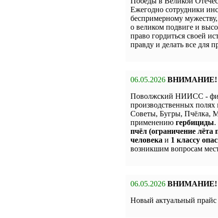
Победы в Великой Отечес
Ежегодно сотрудники инс
беспримерному мужеству,
о великом подвиге и высо
право гордиться своей и
правду и делать все для 
06.05.2026
ВНИМАНИЕ!
Поволжский НИИСС - фи
производственных полях 
Советы, Бугры, Пчёлка,
применению
гербициды
.
пчёл (ограничение лёта п
человека
и
1 классу опас
возникшим вопросам мест
06.05.2026
ВНИМАНИЕ!
Новый актуальный прай