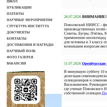
ШКОЛ
ПУБЛИКАЦИИ
ПАТЕНТЫ
26.07.2026
ВНИМАНИЕ!
НАУЧНЫЕ МЕРОПРИЯТИЯ
Поволжский НИИСС - фил
СТРУКТУРА ИНСТИТУТА
производственных полях 
ДОКУМЕНТЫ
Советы, Бугры, Пчёлка, М
применению инсектицид н
КОНТАКТЫ
для человека и 3 классу о
ДОСТИЖЕНИЯ И НАГРАДЫ
возникшим вопросам мест
НАУЧНЫЙ ПОЛК
ФОТО ГАЛЕРЕЯ
11.07.2026
Оренбургские
ВАКАНСИИ
В минувшую субботу 10 
делегация семеноводческ
селекционеров и семенов
Васильевичем. Руководит
где ученые Повожского Н
собственной селекции.
По