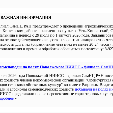
 ВАЖНАЯ ИНФОРМАЦИЯ
иал СамНЦ РАН предупреждает о проведении агрохимических 
в Кинельском районе в населенных пунктах: Усть-Кинельский, 
ельница в период с 29 июля по 1 августа 2026 года. Запланиров
а основе действующего вещества хлорантранилипрол относятся 
пасности для пчёл (ограничение лёта пчёл не менее 20-24 часов).
оположения и времени обработок обращаться по телефону: 8-927
 семеноводы на полях Поволжского НИИСС - филиала СамН
июля 2026 года Поволжский НИИСС – филиал СамНЦ РАН посе
их хозяйств членов некоммерческой организации "Оренбургская
одов сельскохозяйственных культур" во главе с Радаевым Влади
ели и агрономы семеноводческих хозяйств
побывали на полях и
ИИСС представили новые перспективные сорта зерновых культ
дробнее
»