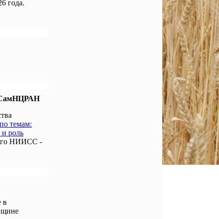
6 года.
е СамНЦРАН
ства
по темам:
 и роль
ого НИИСС -
 в
вщине