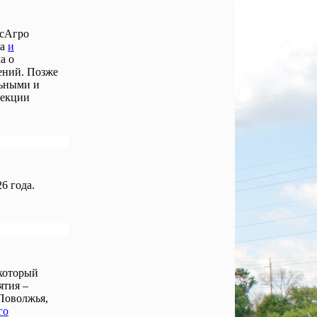
осАгро
ла
и
а о
ений. Позже
льными и
лекции
6 года.
 который
ятия –
Поволжья,
го