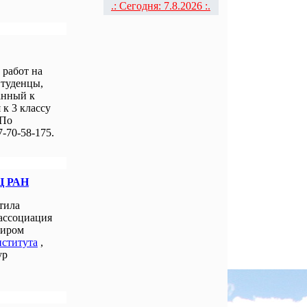
.: Сегодня: 7.8.2026 :.
работ на
Студенцы,
анный к
к 3 классу
 По
-70-58-175.
Ц РАН
тила
 ассоциация
миром
нститута
,
ур