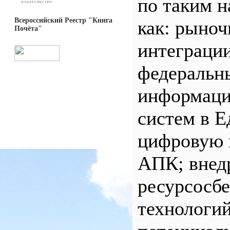
по таким 
Всероссийский Реестр "Книга
как: рыноч
Почёта"
интеграци
федеральн
информац
систем в 
цифровую 
АПК; внед
ресурсосб
технологий