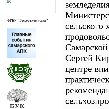
земледели
Министерс
ФГБУ "Госсорткомиссия"
сельского 
продоволь
Самарской
Сергей Кир
центре вн
практичес
рекоменда
сельхозпр