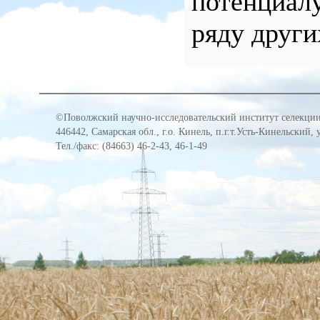
потенциалу
ряду други
©Поволжский научно-исследовательский институт селекции
446442, Самарская обл., г.о. Кинель, п.г.т.Усть-Кинельский,
Тел./факс: (84663) 46-2-43, 46-1-49