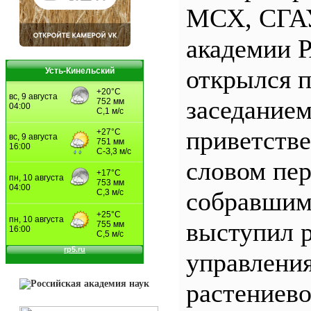
МСХ, СГАУ
академии 
открылся 
Усть-Кинельский
заседанием
приветств
словом пер
собравшим
выступил 
управлени
растениево