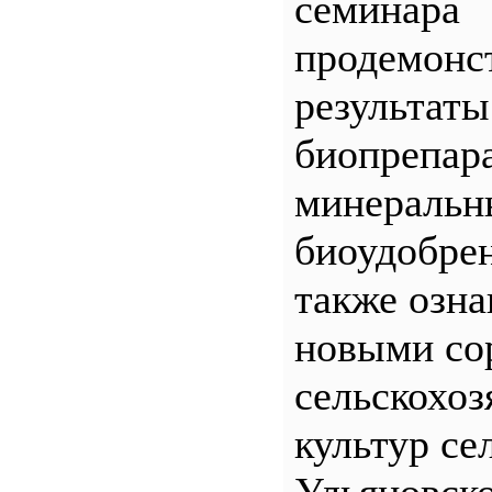
семинара
продемонс
результаты
биопрепар
минеральн
биоудобрен
также озна
новыми со
сельскохо
культур се