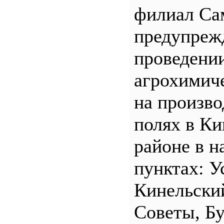
филиал С
предупреж
проведени
агрохимич
на произв
полях в Ки
районе в н
пунктах: У
Кинельски
Советы, Б