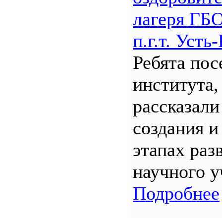
лагеря Г
п.г.т. Уст
Ребята по
института,
рассказали
создания и
этапах раз
научного у
Подробнее