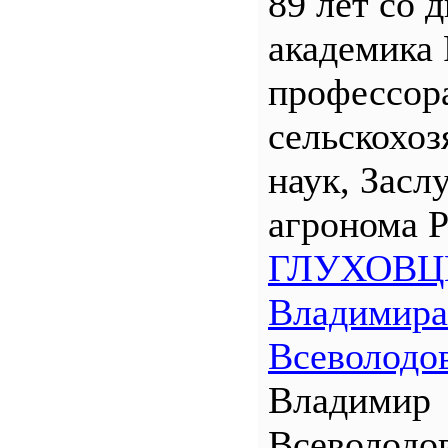
89 лет со 
академика
профессора
сельскохо
наук, Засл
агронома 
ГЛУХОВЦ
Владимира
Всеволодо
Владимир
Всеволодо