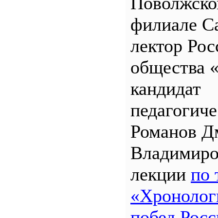
Поволжск
филиале 
лектор Рос
общества 
кандидат
педагогиче
Романов Д
Владимиро
лекции
по 
«Хронолог
побед Росс