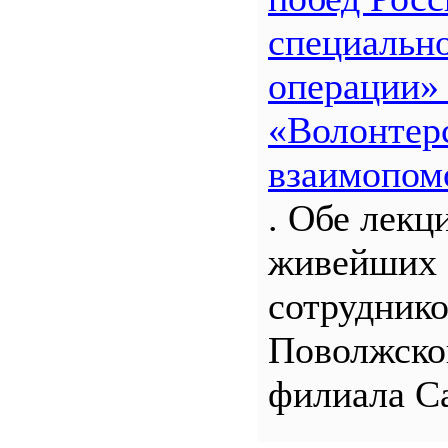
специальн
операции»
«Волонтерс
взаимопом
. Обе лекц
живейших 
сотрудник
Поволжско
филиала С