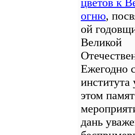
цветов к В
огню
, пос
ой годовщ
Великой
Отечествен
Ежегодно 
института 
этом памя
мероприяти
дань уваж