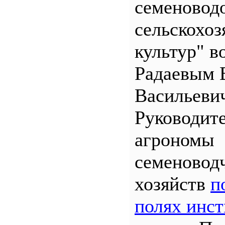
семеновод
сельскохо
культур" во
Радаевым 
Васильеви
Руководит
агрономы
семеновод
хозяйств
п
полях инст