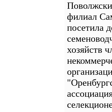
Поволжск
филиал С
посетила д
семеновод
хозяйств ч
некоммерч
организац
"Оренбург
ассоциаци
селекционе