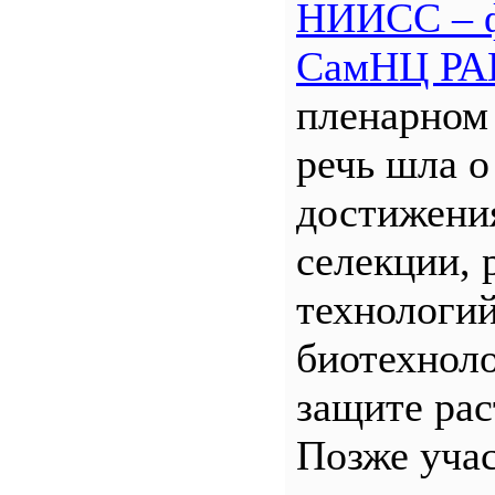
НИИСС – 
СамНЦ РА
пленарном
речь шла о
достижени
селекции, 
технологий
биотехнол
защите рас
Позже уча