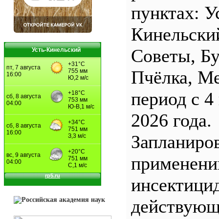
пунктах: У
Кинельски
Советы, Б
Усть-Кинельский
Пчёлка, М
период с 4
2026 года.
Запланиро
применен
инсектицид
действующ