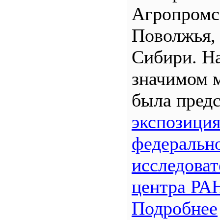
Агропром
Поволжья,
Сибири. Н
значимом 
была предс
экспозици
федеральн
исследоват
центра РА
Подробнее