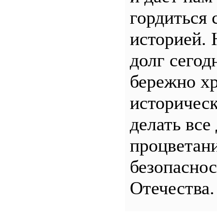
гордиться 
историей.
долг сего
бережно хр
историчес
делать все
процветани
безопасно
Отечества.