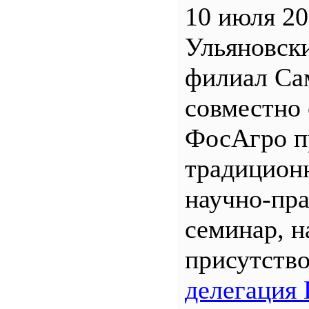
10 июля 20
Ульяновск
филиал С
совместно 
ФосАгро п
традицион
научно-пр
семинар, н
присутств
делегация