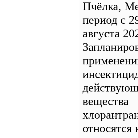
Пчёлка, М
период с 2
августа 20
Запланиро
применен
инсектицид
действующ
вещества
хлорантра
относятся 