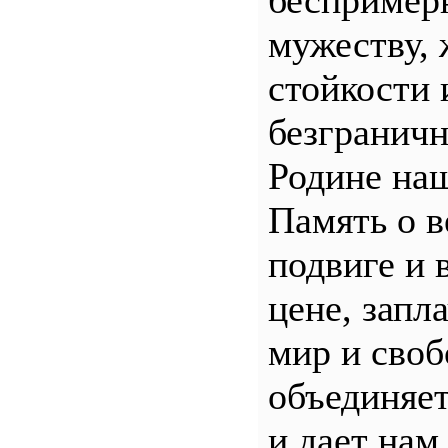
беспример
мужеству, 
стойкости 
безгранич
Родине наш
Память о 
подвиге и 
цене, запл
мир и своб
объединяет
и дает нам