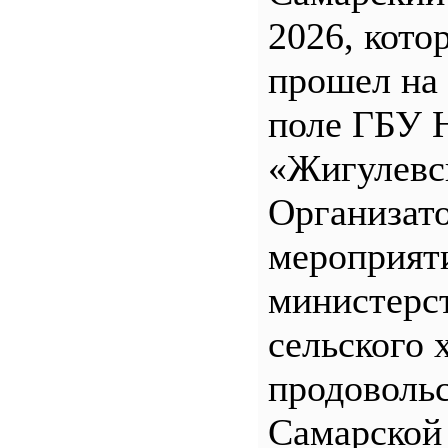
2026, кото
прошел на
поле ГБУ
«Жигулевс
Организат
мероприят
министерс
сельского 
продоволь
Самарской 