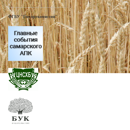
ФГБУ "Госсорткомиссия"