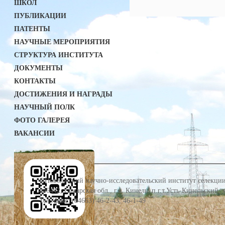
ШКОЛ
ПУБЛИКАЦИИ
ПАТЕНТЫ
НАУЧНЫЕ МЕРОПРИЯТИЯ
СТРУКТУРА ИНСТИТУТА
ДОКУМЕНТЫ
КОНТАКТЫ
ДОСТИЖЕНИЯ И НАГРАДЫ
НАУЧНЫЙ ПОЛК
ФОТО ГАЛЕРЕЯ
ВАКАНСИИ
©Поволжский научно-исследовательский институт селекции
446442, Самарская обл., г.о. Кинель, п.г.т.Усть-Кинельский,
Тел./факс: (84663) 46-2-43, 46-1-49