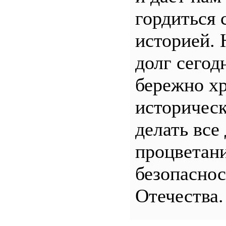
гордиться 
историей.
долг сего
бережно хр
историчес
делать все
процветани
безопасно
Отечества.