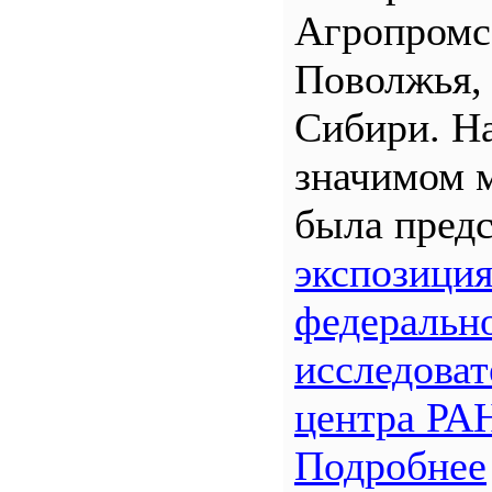
Агропром
Поволжья,
Сибири. Н
значимом 
была предс
экспозици
федеральн
исследоват
центра РА
Подробнее