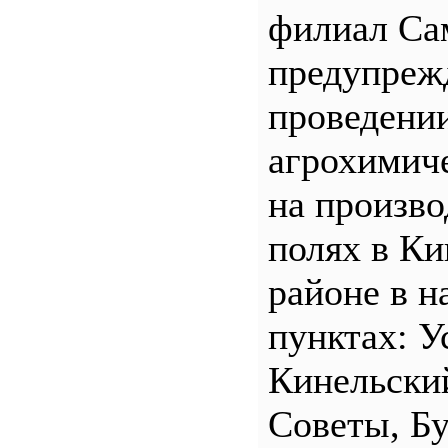
филиал С
предупреж
проведени
агрохимич
на произв
полях в Ки
районе в н
пунктах: У
Кинельски
Советы, Б