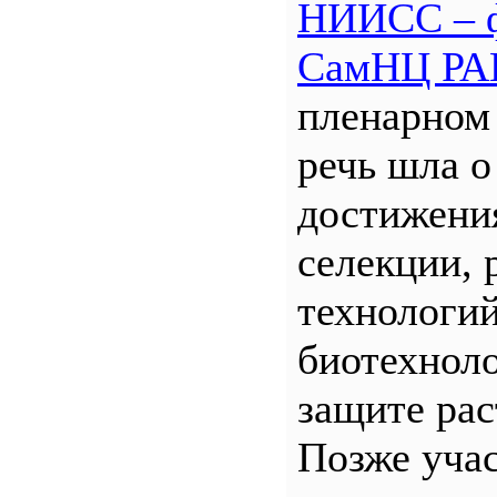
НИИСС – 
СамНЦ РА
пленарном
речь шла о
достижени
селекции, 
технологий
биотехнол
защите рас
Позже уча