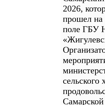
2026, кото
прошел на
поле ГБУ
«Жигулевс
Организат
мероприят
министерс
сельского 
продоволь
Самарской 