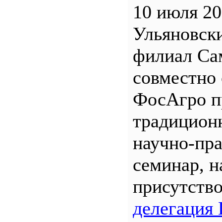
10 июля 20
Ульяновск
филиал С
совместно 
ФосАгро п
традицион
научно-пр
семинар, н
присутств
делегация