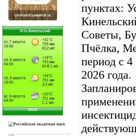
пунктах: У
Кинельски
Советы, Б
Усть-Кинельский
Пчёлка, М
период с 4
2026 года.
Запланиро
применен
инсектицид
действующ