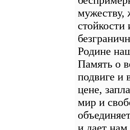
беспример
мужеству, 
стойкости 
безгранич
Родине наш
Память о 
подвиге и 
цене, запл
мир и своб
объединяет
и дает нам