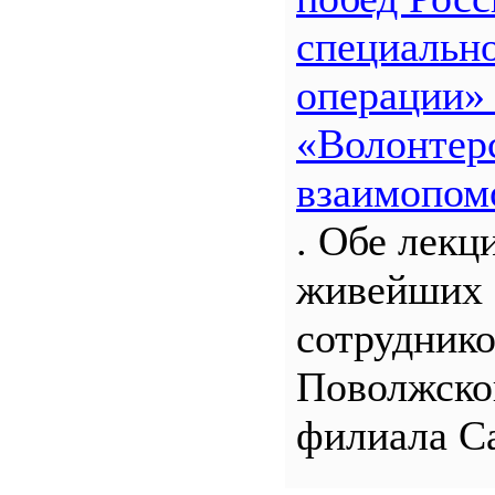
специальн
операции»
«Волонтерс
взаимопом
. Обе лекц
живейших 
сотрудник
Поволжско
филиала С