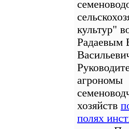
семеновод
сельскохо
культур" во
Радаевым 
Васильеви
Руководит
агрономы
семеновод
хозяйств
п
полях инст