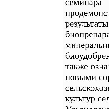
семинара
продемонс
результаты
биопрепар
минеральн
биоудобрен
также озна
новыми со
сельскохо
культур се