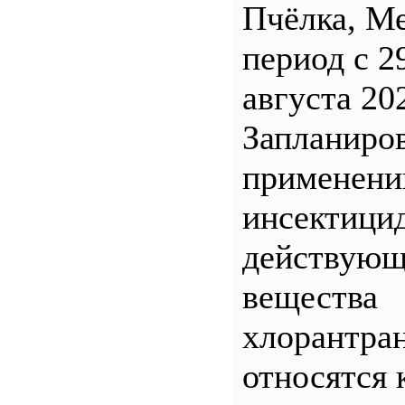
Пчёлка, М
период с 2
августа 20
Запланиро
применен
инсектицид
действующ
вещества
хлорантра
относятся 