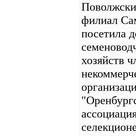
Поволжск
филиал С
посетила д
семеновод
хозяйств ч
некоммерч
организац
"Оренбург
ассоциаци
селекционе