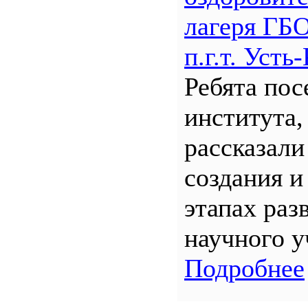
лагеря Г
п.г.т. Уст
Ребята по
института,
рассказали
создания и
этапах раз
научного у
Подробнее