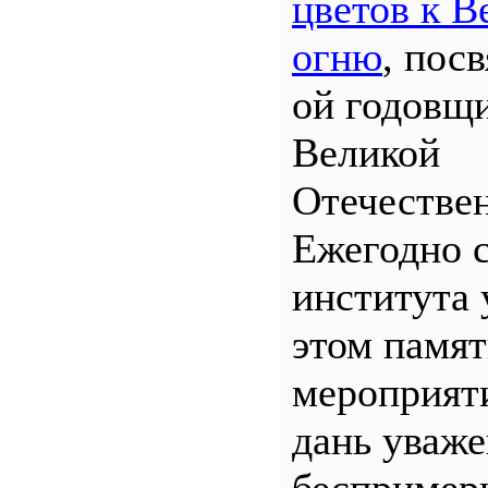
цветов к В
огню
, пос
ой годовщ
Великой
Отечествен
Ежегодно 
института 
этом памя
мероприяти
дань уваж