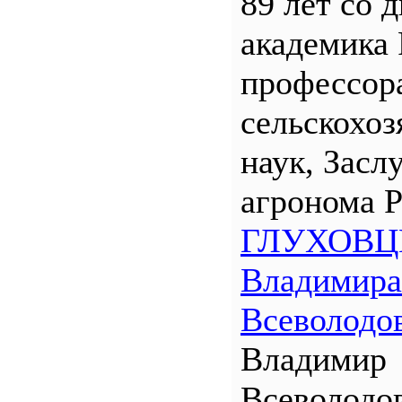
89 лет со 
академика
профессора
сельскохо
наук, Засл
агронома 
ГЛУХОВЦ
Владимира
Всеволодо
Владимир
Всеволодо