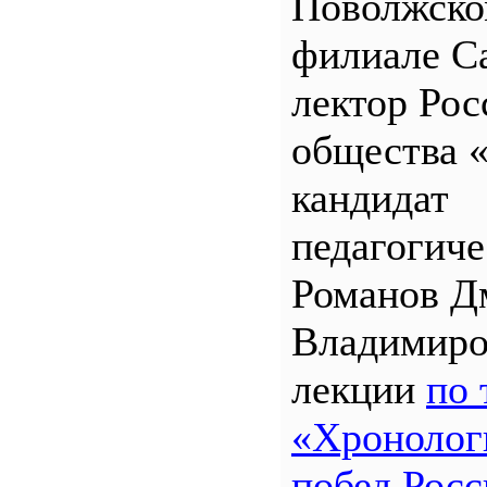
Поволжск
филиале 
лектор Рос
общества 
кандидат
педагогиче
Романов Д
Владимиро
лекции
по 
«Хронолог
побед Росс