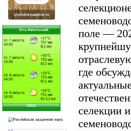
селекционе
семеновод
поле — 20
Усть-Кинельский
крупнейш
отраслеву
где обсужд
актуальны
отечестве
селекции и
семеновод