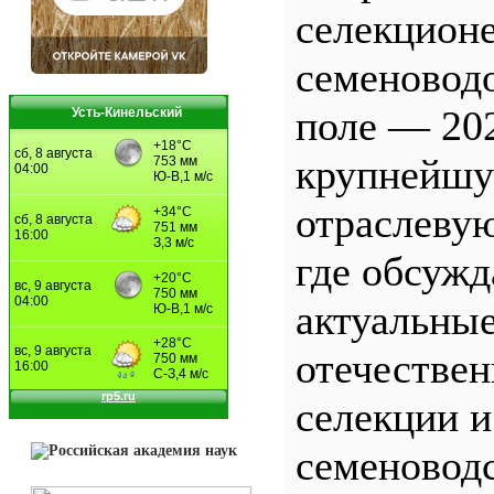
селекционе
семеновод
поле — 20
Усть-Кинельский
крупнейш
отраслеву
где обсужд
актуальны
отечестве
селекции и
семеновод