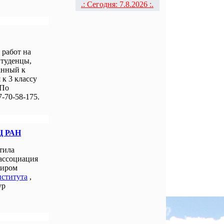
.: Сегодня: 7.8.2026 :.
работ на
Студенцы,
анный к
к 3 классу
 По
-70-58-175.
Ц РАН
тила
 ассоциация
миром
нститута
,
ур