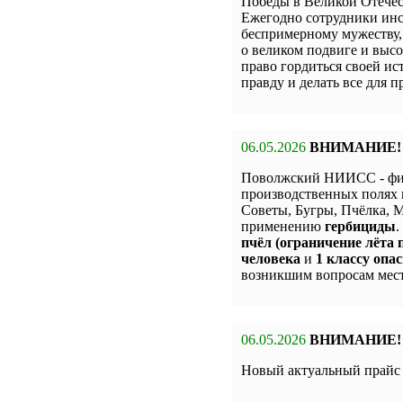
Победы в Великой Отечес
Ежегодно сотрудники инс
беспримерному мужеству,
о великом подвиге и высо
право гордиться своей и
правду и делать все для 
06.05.2026
ВНИМАНИЕ!
Поволжский НИИСС - фи
производственных полях 
Советы, Бугры, Пчёлка,
применению
гербициды
.
пчёл (ограничение лёта п
человека
и
1 классу опас
возникшим вопросам мест
06.05.2026
ВНИМАНИЕ!
Новый актуальный прай