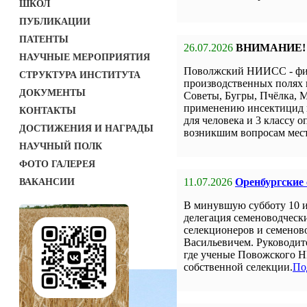
ШКОЛ
ПУБЛИКАЦИИ
ПАТЕНТЫ
26.07.2026
ВНИМАНИЕ!
НАУЧНЫЕ МЕРОПРИЯТИЯ
Поволжский НИИСС - фил
СТРУКТУРА ИНСТИТУТА
производственных полях 
ДОКУМЕНТЫ
Советы, Бугры, Пчёлка, М
применению инсектицид н
КОНТАКТЫ
для человека и 3 классу о
ДОСТИЖЕНИЯ И НАГРАДЫ
возникшим вопросам мест
НАУЧНЫЙ ПОЛК
ФОТО ГАЛЕРЕЯ
11.07.2026
Оренбургские
ВАКАНСИИ
В минувшую субботу 10 
делегация семеноводческ
селекционеров и семенов
Васильевичем. Руководит
где ученые Повожского Н
собственной селекции.
По