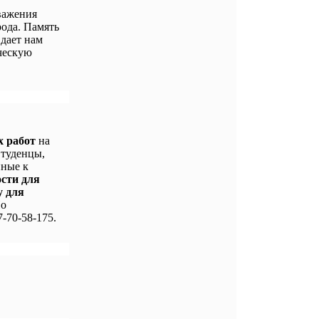
важения
ода. Память
 дает нам
ческую
х работ
на
Студенцы,
нные к
ости для
у для
По
-70-58-175.