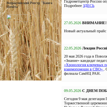
Гидрометцентр России оп
Всероссийский Реестр "Книга
Подробнее
ЗДЕСЬ
Почёта"
27.05.2026
ВНИМАНИЕ!
Новый актуальный прай
22.05.2026
Лекции Росси
20 мая 2026 года в Пов
«Знание» кандидат педа
«Хронология ключевых по
взаимопомощи в СВО»
.
филиала СамНЦ РАН.
09.05.2026
С ДНЕМ ПО
Сегодня 9 мая делегаци
Торжественной церемон