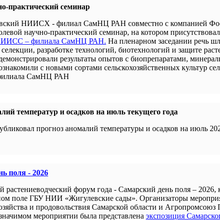
но-практический семинар
новский НИИСХ - филиал СамНЦ РАН совместно с компанией Ф
левой научно-практический семинар, на котором присутствова
 НИИСС – филиала СамНЦ РАН.
На пленарном заседании речь шл
селекции, разработке технологий, биотехнологий и защите раст
демонстрировали результаты опытов с биопрепаратами, минера
 ознакомили с новыми сортами сельскохозяйственных культур се
филиала СамНЦ РАН
лий температур и осадков на июль текущего года
убликовал прогноз аномалий температуры и осадков на июль 202
ь поля - 2026
й растениеводческий форум года - Самарский день поля – 2026,
ном поле ГБУ НИИ «Жигулевские сады». Организаторы меропри
хозяйства и продовольствия Самарской области и Агропромсоюз 
 значимом мероприятии была представлена
экспозиция Самарско