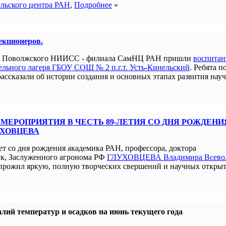
ельского центра РАН
,
Подробнее
»
лекционеров.
ым Поволжского НИИСС - филиала СамНЦ РАН пришли
воспита
льного лагеря ГБОУ СОШ № 2 п.г.т. Усть-Кинельский
. Ребята п
рассказали об истории создания и основных этапах развития нау
МЕРОПРИЯТИЯ В ЧЕСТЬ 89-ЛЕТИЯ СО ДНЯ РОЖДЕНИ
УХОВЦЕВА
ет со дня рождения академика РАН, профессора, доктора
ук, Заслуженного агронома РФ
ГЛУХОВЦЕВА Владимира Всево
прожил яркую, полную творческих свершений и научных открыт
лий температур и осадков на июнь текущего года