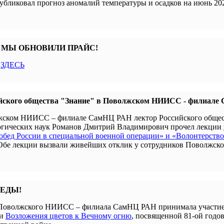
убликовал прогноз аномалий температуры и осадков на июнь 202
 МЫ ОБНОВИЛИ ПРАЙС!
с
ЗДЕСЬ
йского общества "Знание" в Поволжском НИИСС - филиал
олжском НИИСС – филиале СамНЦ РАН лектор Российского обще
гогических наук Романов Дмитрий Владимирович прочел лекции
бед России в специальной военной операции» и «Волонтерство
 Обе лекции вызвали живейших отклик у сотрудников Поволжск
БЕДЫ!
я Поволжского НИИСС – филиала СамНЦ РАН принимала участие
ии
Возложения цветов к Вечному огню
, посвященной 81-ой годо