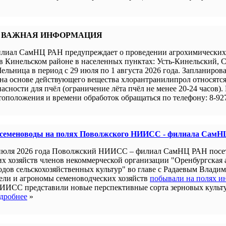
 ВАЖНАЯ ИНФОРМАЦИЯ
иал СамНЦ РАН предупреждает о проведении агрохимических 
в Кинельском районе в населенных пунктах: Усть-Кинельский, 
ельница в период с 29 июля по 1 августа 2026 года. Запланиров
а основе действующего вещества хлорантранилипрол относятся 
пасности для пчёл (ограничение лёта пчёл не менее 20-24 часов).
оположения и времени обработок обращаться по телефону: 8-927
 семеноводы на полях Поволжского НИИСС - филиала СамН
июля 2026 года Поволжский НИИСС – филиал СамНЦ РАН посе
их хозяйств членов некоммерческой организации "Оренбургская
одов сельскохозяйственных культур" во главе с Радаевым Влади
ели и агрономы семеноводческих хозяйств
побывали на полях и
ИИСС представили новые перспективные сорта зерновых культ
дробнее
»