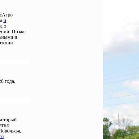
осАгро
ла
и
а о
ений. Позже
льными и
лекции
6 года.
 который
ятия –
Поволжья,
го