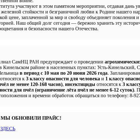
твенной войне.
титута участвуют в этом памятном мероприятии, отдавая дань у
 железной стойкости и безграничной любви к Родине нашего нар
кой цене, заплаченной за мир и свободу объединяет поколения и
сторией. Наш общий долг сегодня — бережно хранить эту истори
процветания и безопасности нашего Отечества.
лиал СамНЦ РАН предупреждает о проведении
агрохимически
в Кинельском районе в населенных пунктах: Усть-Кинельский, 
 Мельница
в период с 10 мая по 20 июня 2026 года
. Запланирова
 относятся к
3 классу опасности для человека
и
1 классу опасн
чёл не менее 120-168 часов)
,
инсектициды
относятся к
3 класс
ности для пчёл (ограничение лёта пчёл не менее 6-12 суток)
. 
оположения и времени обработок обращаться по телефону: 8-927
 МЫ ОБНОВИЛИ ПРАЙС!
с
ЗДЕСЬ