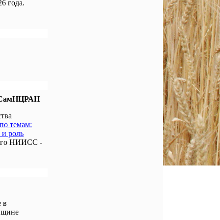
6 года.
е СамНЦРАН
ства
по темам:
 и роль
ого НИИСС -
 в
вщине