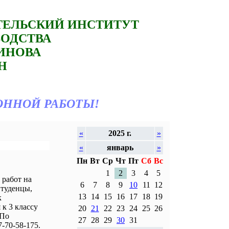
ТЕЛЬСКИЙ ИНСТИТУТ
ВОДСТВА
ТИНОВА
Н
ОННОЙ РАБОТЫ!
«
2025 г.
»
«
январь
»
Пн
Вт
Ср
Чт
Пт
Сб
Вс
1
2
3
4
5
работ на
6
7
8
9
10
11
12
Студенцы,
13
14
15
16
17
18
19
к
к 3 классу
20
21
22
23
24
25
26
 По
27
28
29
30
31
-70-58-175.