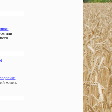
нники
осетили
чного
Я
лодовича
.
ий жизнь.