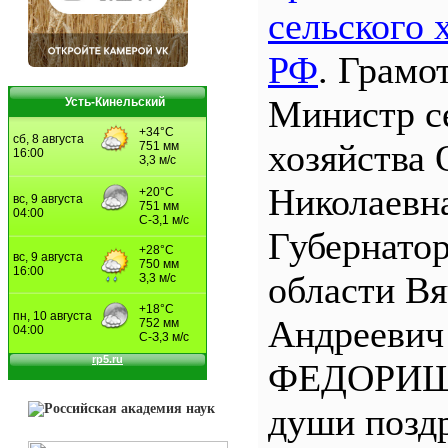
сельского 
РФ
. Грамо
Министр с
Усть-Кинельский
хозяйства 
Николаевн
Губернато
области Вя
Андреевич
ФЕДОРИЩЕ
души позд