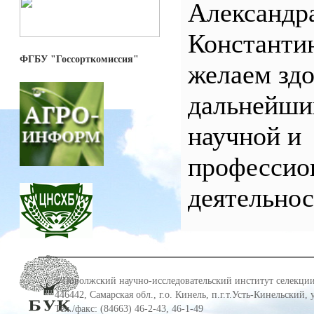
Александр
Константи
ФГБУ "Госсорткомиссия"
желаем здо
дальнейши
научной и
профессио
деятельнос
©Поволжский научно-исследовательский институт селекции
446442, Самарская обл., г.о. Кинель, п.г.т.Усть-Кинельский,
Тел./факс: (84663) 46-2-43, 46-1-49