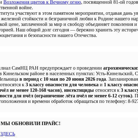
ии
Возложения цветов к Вечному огню
, посвященной 81-ой годо
твенной войне.
титута участвуют в этом памятном мероприятии, отдавая дань у
 железной стойкости и безграничной любви к Родине нашего нар
кой цене, заплаченной за мир и свободу объединяет поколения и
сторией. Наш общий долг сегодня — бережно хранить эту истори
процветания и безопасности нашего Отечества.
лиал СамНЦ РАН предупреждает о проведении
агрохимически
в Кинельском районе в населенных пунктах: Усть-Кинельский, 
 Мельница
в период с 10 мая по 20 июня 2026 года
. Запланирова
 относятся к
3 классу опасности для человека
и
1 классу опасн
чёл не менее 120-168 часов)
,
инсектициды
относятся к
3 класс
ности для пчёл (ограничение лёта пчёл не менее 6-12 суток)
. 
оположения и времени обработок обращаться по телефону: 8-927
 МЫ ОБНОВИЛИ ПРАЙС!
с
ЗДЕСЬ