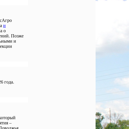
осАгро
ла
и
а о
ений. Позже
льными и
лекции
6 года.
 который
ятия –
Поволжья,