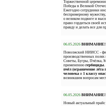
Торжественной церемон
Победы в Великой Отечес
Ежегодно сотрудники инс
беспримерному мужеству,
о великом подвиге и высо
право гордиться своей и
правду и делать все для 
06.05.2026
ВНИМАНИЕ!
Поволжский НИИСС - фи
производственных полях 
Советы, Бугры, Пчёлка,
применению
гербициды
.
пчёл (ограничение лёта п
человека
и
1 классу опас
возникшим вопросам мест
06.05.2026
ВНИМАНИЕ!
Новый актуальный прай