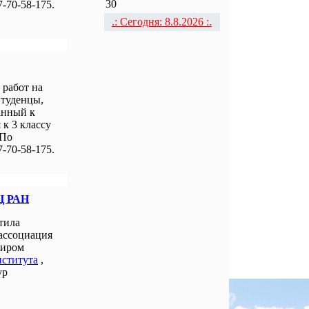
30
-70-58-175.
.: Сегодня: 8.8.2026 :.
работ на
Студенцы,
анный к
к 3 классу
 По
-70-58-175.
Ц РАН
тила
 ассоциация
миром
нститута
,
ур