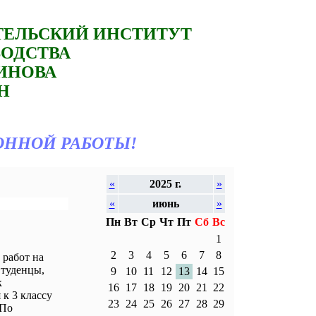
ТЕЛЬСКИЙ ИНСТИТУТ
ВОДСТВА
ТИНОВА
Н
ОННОЙ РАБОТЫ!
«
2025 г.
»
«
июнь
»
Пн
Вт
Ср
Чт
Пт
Сб
Вс
1
2
3
4
5
6
7
8
работ на
Студенцы,
9
10
11
12
13
14
15
к
16
17
18
19
20
21
22
к 3 классу
23
24
25
26
27
28
29
 По