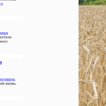
го
нники
осетили
чного
Я
лодовича
.
ий жизнь.