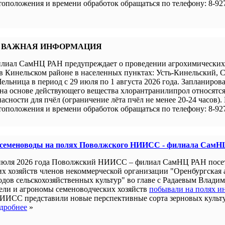
оположения и времени обработок обращаться по телефону: 8-927
 ВАЖНАЯ ИНФОРМАЦИЯ
иал СамНЦ РАН предупреждает о проведении агрохимических 
в Кинельском районе в населенных пунктах: Усть-Кинельский, 
ельница в период с 29 июля по 1 августа 2026 года. Запланиров
а основе действующего вещества хлорантранилипрол относятся 
пасности для пчёл (ограничение лёта пчёл не менее 20-24 часов).
оположения и времени обработок обращаться по телефону: 8-927
 семеноводы на полях Поволжского НИИСС - филиала СамН
июля 2026 года Поволжский НИИСС – филиал СамНЦ РАН посе
их хозяйств членов некоммерческой организации "Оренбургская
одов сельскохозяйственных культур" во главе с Радаевым Влади
ели и агрономы семеноводческих хозяйств
побывали на полях и
ИИСС представили новые перспективные сорта зерновых культ
дробнее
»