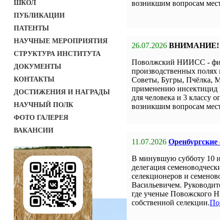
ШКОЛ
возникшим вопросам мест
ПУБЛИКАЦИИ
ПАТЕНТЫ
НАУЧНЫЕ МЕРОПРИЯТИЯ
26.07.2026
ВНИМАНИЕ!
СТРУКТУРА ИНСТИТУТА
Поволжский НИИСС - фил
ДОКУМЕНТЫ
производственных полях 
КОНТАКТЫ
Советы, Бугры, Пчёлка, М
применению инсектицид н
ДОСТИЖЕНИЯ И НАГРАДЫ
для человека и 3 классу о
НАУЧНЫЙ ПОЛК
возникшим вопросам мест
ФОТО ГАЛЕРЕЯ
ВАКАНСИИ
11.07.2026
Оренбургские
В минувшую субботу 10 
делегация семеноводческ
селекционеров и семенов
Васильевичем. Руководит
где ученые Повожского Н
собственной селекции.
По