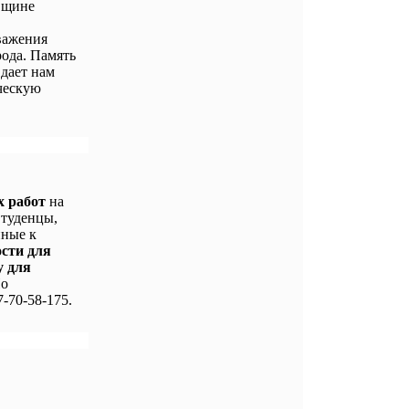
вщине
важения
ода. Память
 дает нам
ческую
х работ
на
Студенцы,
нные к
ости для
у для
По
-70-58-175.