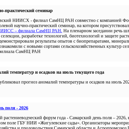
но-практический семинар
новский НИИСХ - филиал СамНЦ РАН совместно с компанией Ф
левой научно-практический семинар, на котором присутствова
 НИИСС – филиала СамНЦ РАН.
На пленарном заседании речь шл
селекции, разработке технологий, биотехнологий и защите раст
демонстрировали результаты опытов с биопрепаратами, минера
 ознакомили с новыми сортами сельскохозяйственных культур се
филиала СамНЦ РАН
лий температур и осадков на июль текущего года
убликовал прогноз аномалий температуры и осадков на июль 202
ь поля - 2026
й растениеводческий форум года - Самарский день поля – 2026,
ном поле ГБУ НИИ «Жигулевские сады». Организаторы меропри
хозяйства и продовольствия Самарской области и Агропромсоюз 