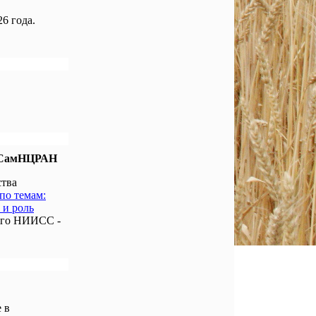
6 года.
е СамНЦРАН
ства
по темам:
 и роль
ого НИИСС -
 в