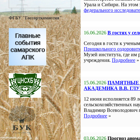
Урала и Сибири. На этом
федерального исследоват
ФГБУ "Госсорткомиссия"
16.06.2026
В гостях у се
Сегодня в гости к учен
Пришкольного оздоровите
Музей института, где им 
учреждения.
Подробнее
»
15.06.2026
ПАМЯТНЫЕ 
АКАДЕМИКА В.В. ГЛ
12 июня исполняется 89 л
сельскохозяйственных на
Владимир Всеволодович 
Подробнее
»
03.06.2026
Прогноз анома