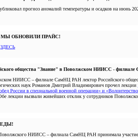
убликовал прогноз аномалий температуры и осадков на июнь 202
 МЫ ОБНОВИЛИ ПРАЙС!
с
ЗДЕСЬ
йского общества "Знание" в Поволжском НИИСС - филиал
олжском НИИСС – филиале СамНЦ РАН лектор Российского обще
гогических наук Романов Дмитрий Владимирович прочел лекции
бед России в специальной военной операции» и «Волонтерство
 Обе лекции вызвали живейших отклик у сотрудников Поволжск
БЕДЫ!
я Поволжского НИИСС – филиала СамНЦ РАН принимала участие