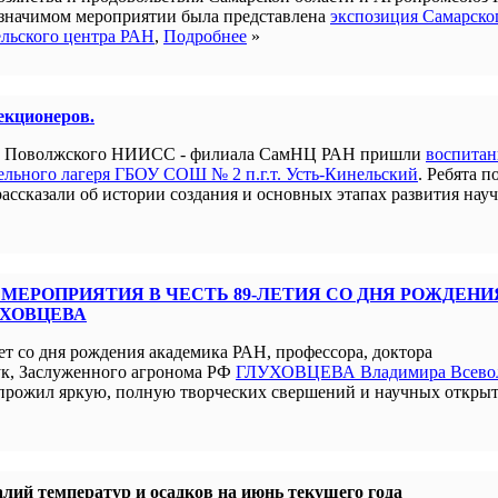
 значимом мероприятии была представлена
экспозиция Самарско
ельского центра РАН
,
Подробнее
»
лекционеров.
ым Поволжского НИИСС - филиала СамНЦ РАН пришли
воспита
льного лагеря ГБОУ СОШ № 2 п.г.т. Усть-Кинельский
. Ребята п
рассказали об истории создания и основных этапах развития нау
МЕРОПРИЯТИЯ В ЧЕСТЬ 89-ЛЕТИЯ СО ДНЯ РОЖДЕНИ
УХОВЦЕВА
ет со дня рождения академика РАН, профессора, доктора
ук, Заслуженного агронома РФ
ГЛУХОВЦЕВА Владимира Всево
прожил яркую, полную творческих свершений и научных открыт
лий температур и осадков на июнь текущего года