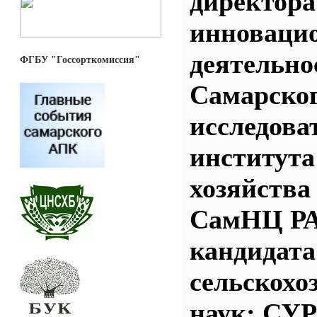
директора
инноваци
деятельно
ФГБУ "Госсорткомиссия"
Самарског
исследова
института
хозяйства
СамНЦ Р
кандидата
сельскохо
наук; СУ