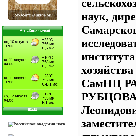
сельскохо
наук, дир
Самарског
Усть-Кинельский
исследова
института
хозяйства
СамНЦ Р
РУБЦОВА 
Леонидови
заместите