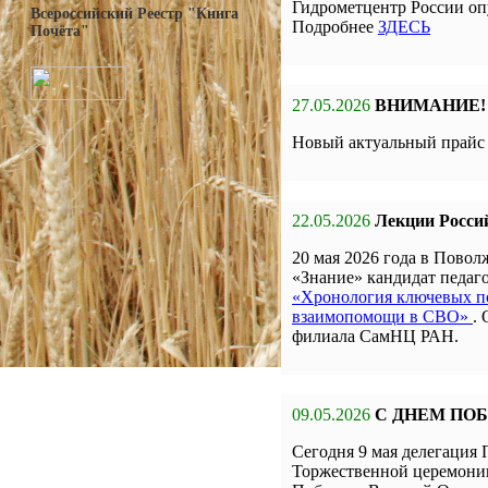
Гидрометцентр России оп
Всероссийский Реестр "Книга
Подробнее
ЗДЕСЬ
Почёта"
27.05.2026
ВНИМАНИЕ!
Новый актуальный прай
22.05.2026
Лекции Росси
20 мая 2026 года в Пов
«Знание» кандидат педа
«Хронология ключевых по
взаимопомощи в СВО»
.
филиала СамНЦ РАН.
09.05.2026
С ДНЕМ ПО
Сегодня 9 мая делегаци
Торжественной церемон