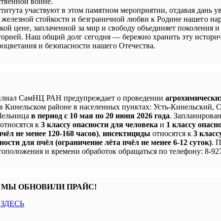
твенной войне.
титута участвуют в этом памятном мероприятии, отдавая дань у
 железной стойкости и безграничной любви к Родине нашего нар
кой цене, заплаченной за мир и свободу объединяет поколения и
сторией. Наш общий долг сегодня — бережно хранить эту истори
процветания и безопасности нашего Отечества.
лиал СамНЦ РАН предупреждает о проведении
агрохимически
в Кинельском районе в населенных пунктах: Усть-Кинельский, 
 Мельница
в период с 10 мая по 20 июня 2026 года
. Запланирова
 относятся к
3 классу опасности для человека
и
1 классу опасн
чёл не менее 120-168 часов)
,
инсектициды
относятся к
3 класс
ности для пчёл (ограничение лёта пчёл не менее 6-12 суток)
. 
оположения и времени обработок обращаться по телефону: 8-927
 МЫ ОБНОВИЛИ ПРАЙС!
с
ЗДЕСЬ