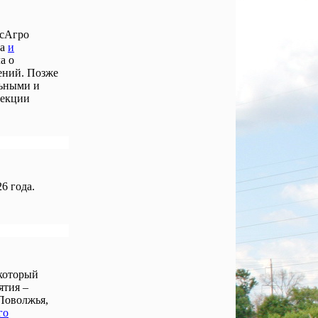
осАгро
ла
и
а о
ений. Позже
льными и
лекции
6 года.
 который
ятия –
Поволжья,
го