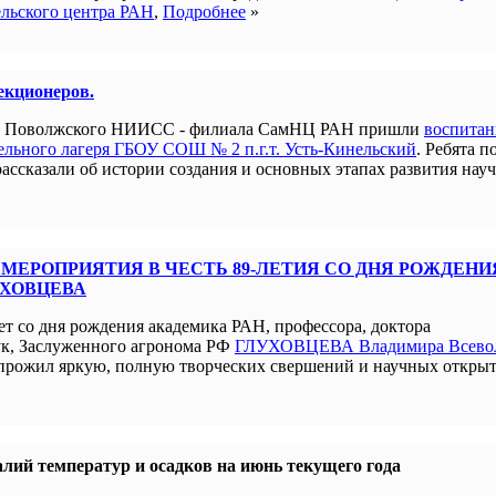
ельского центра РАН
,
Подробнее
»
лекционеров.
ым Поволжского НИИСС - филиала СамНЦ РАН пришли
воспита
льного лагеря ГБОУ СОШ № 2 п.г.т. Усть-Кинельский
. Ребята п
рассказали об истории создания и основных этапах развития нау
МЕРОПРИЯТИЯ В ЧЕСТЬ 89-ЛЕТИЯ СО ДНЯ РОЖДЕНИ
УХОВЦЕВА
ет со дня рождения академика РАН, профессора, доктора
ук, Заслуженного агронома РФ
ГЛУХОВЦЕВА Владимира Всево
прожил яркую, полную творческих свершений и научных открыт
лий температур и осадков на июнь текущего года