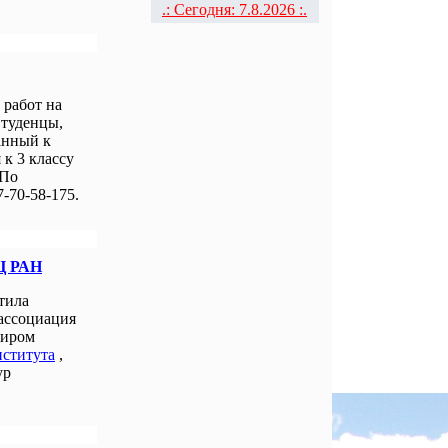
.: Сегодня: 7.8.2026 :.
работ на
Студенцы,
анный к
к 3 классу
 По
-70-58-175.
Ц РАН
тила
 ассоциация
миром
нститута
,
ур