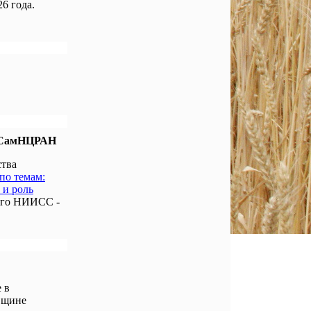
6 года.
е СамНЦРАН
ства
по темам:
 и роль
ого НИИСС -
 в
вщине