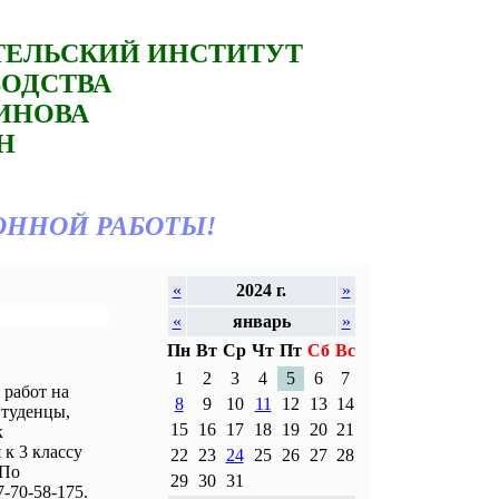
ТЕЛЬСКИЙ ИНСТИТУТ
ВОДСТВА
ТИНОВА
Н
ОННОЙ РАБОТЫ!
«
2024 г.
»
«
январь
»
Пн
Вт
Ср
Чт
Пт
Сб
Вс
1
2
3
4
5
6
7
работ на
8
9
10
11
12
13
14
Студенцы,
15
16
17
18
19
20
21
к
к 3 классу
22
23
24
25
26
27
28
 По
29
30
31
-70-58-175.