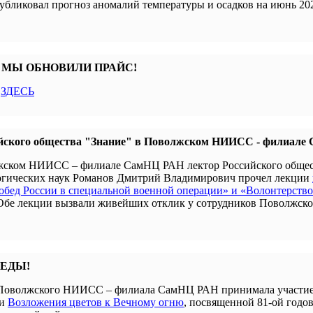
убликовал прогноз аномалий температуры и осадков на июнь 202
 МЫ ОБНОВИЛИ ПРАЙС!
с
ЗДЕСЬ
йского общества "Знание" в Поволжском НИИСС - филиал
олжском НИИСС – филиале СамНЦ РАН лектор Российского обще
гогических наук Романов Дмитрий Владимирович прочел лекции
бед России в специальной военной операции» и «Волонтерство
 Обе лекции вызвали живейших отклик у сотрудников Поволжск
БЕДЫ!
я Поволжского НИИСС – филиала СамНЦ РАН принимала участие
ии
Возложения цветов к Вечному огню
, посвященной 81-ой годо