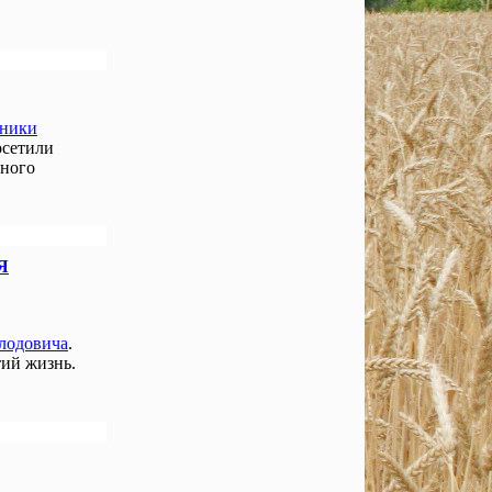
нники
осетили
чного
Я
лодовича
.
ий жизнь.