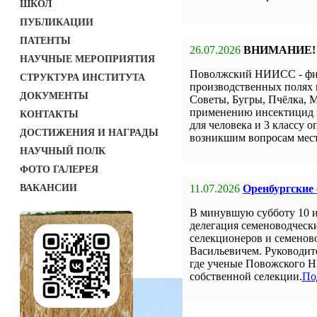
ШКОЛ
ПУБЛИКАЦИИ
ПАТЕНТЫ
26.07.2026
ВНИМАНИЕ!
НАУЧНЫЕ МЕРОПРИЯТИЯ
Поволжский НИИСС - фил
СТРУКТУРА ИНСТИТУТА
производственных полях 
ДОКУМЕНТЫ
Советы, Бугры, Пчёлка, М
применению инсектицид н
КОНТАКТЫ
для человека и 3 классу о
ДОСТИЖЕНИЯ И НАГРАДЫ
возникшим вопросам мест
НАУЧНЫЙ ПОЛК
ФОТО ГАЛЕРЕЯ
ВАКАНСИИ
11.07.2026
Оренбургские
В минувшую субботу 10 
делегация семеноводческ
селекционеров и семенов
Васильевичем. Руководит
где ученые Повожского Н
собственной селекции.
По