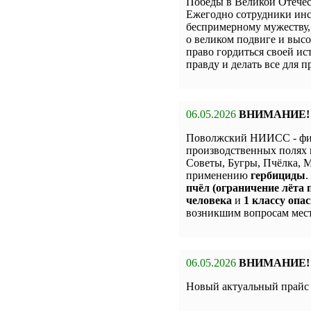
Победы в Великой Отечес
Ежегодно сотрудники инс
беспримерному мужеству,
о великом подвиге и высо
право гордиться своей и
правду и делать все для 
06.05.2026
ВНИМАНИЕ!
Поволжский НИИСС - фи
производственных полях 
Советы, Бугры, Пчёлка,
применению
гербициды
.
пчёл (ограничение лёта п
человека
и
1 классу опас
возникшим вопросам мест
06.05.2026
ВНИМАНИЕ!
Новый актуальный прай