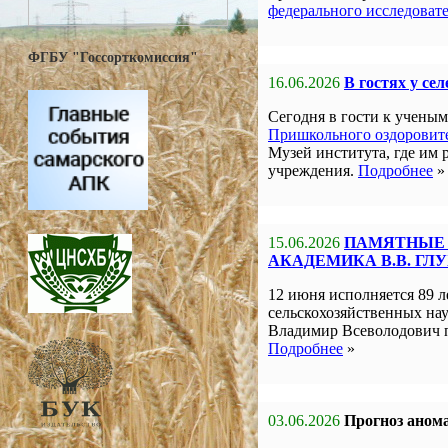
федерального исследоват
ФГБУ "Госсорткомиссия"
16.06.2026
В гостях у се
Сегодня в гости к учен
Пришкольного оздоровите
Музей института, где им 
учреждения.
Подробнее
»
15.06.2026
ПАМЯТНЫЕ 
АКАДЕМИКА В.В. ГЛ
12 июня исполняется 89 л
сельскохозяйственных на
Владимир Всеволодович 
Подробнее
»
03.06.2026
Прогноз анома