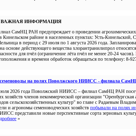
 ВАЖНАЯ ИНФОРМАЦИЯ
иал СамНЦ РАН предупреждает о проведении агрохимических 
в Кинельском районе в населенных пунктах: Усть-Кинельский, 
ельница в период с 29 июля по 1 августа 2026 года. Запланиров
а основе действующего вещества хлорантранилипрол относятся 
пасности для пчёл (ограничение лёта пчёл не менее 20-24 часов).
оположения и времени обработок обращаться по телефону: 8-927
 семеноводы на полях Поволжского НИИСС - филиала СамН
июля 2026 года Поволжский НИИСС – филиал СамНЦ РАН посе
их хозяйств членов некоммерческой организации "Оренбургская
одов сельскохозяйственных культур" во главе с Радаевым Влади
ели и агрономы семеноводческих хозяйств
побывали на полях и
ИИСС представили новые перспективные сорта зерновых культ
дробнее
»