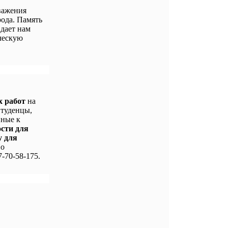
важения
ода. Память
 дает нам
ческую
х работ
на
Студенцы,
нные к
ости для
у для
По
-70-58-175.