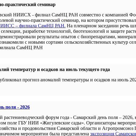
но-практический семинар
новский НИИСХ - филиал СамНЦ РАН совместно с компанией Ф
левой научно-практический семинар, на котором присутствова
 НИИСС – филиала СамНЦ РАН.
На пленарном заседании речь шл
селекции, разработке технологий, биотехнологий и защите раст
демонстрировали результаты опытов с биопрепаратами, минера
 ознакомили с новыми сортами сельскохозяйственных культур се
филиала СамНЦ РАН
лий температур и осадков на июль текущего года
убликовал прогноз аномалий температуры и осадков на июль 202
ь поля - 2026
й растениеводческий форум года - Самарский день поля – 2026,
ном поле ГБУ НИИ «Жигулевские сады». Организаторы меропри
хозяйства и продовольствия Самарской области и Агропромсоюз 
 значимом мероприятии была представлена
экспозиция Самарско