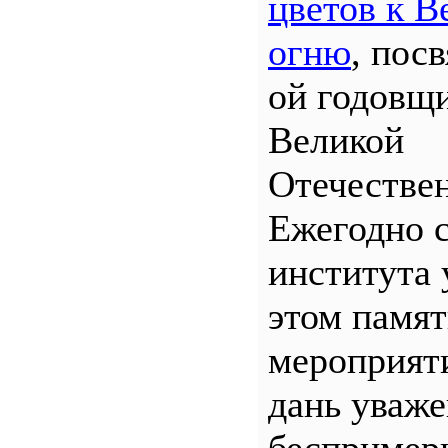
цветов к В
огню
, пос
ой годовщ
Великой
Отечествен
Ежегодно 
института 
этом памя
мероприяти
дань уваж