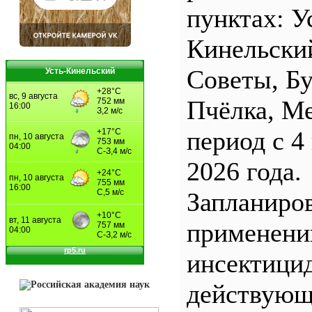
пунктах: У
Кинельски
Советы, Б
Усть-Кинельский
Пчёлка, М
период с 4
2026 года.
Запланиро
применен
инсектицид
действующ