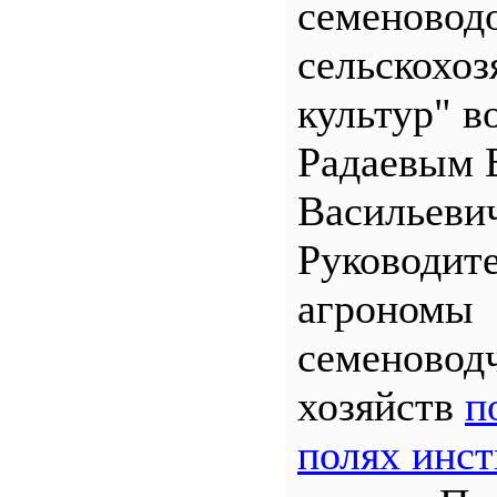
семеновод
сельскохо
культур" во
Радаевым 
Васильеви
Руководит
агрономы
семеновод
хозяйств
п
полях инст