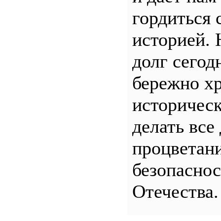
гордиться 
историей.
долг сего
бережно хр
историчес
делать все
процветани
безопасно
Отечества.