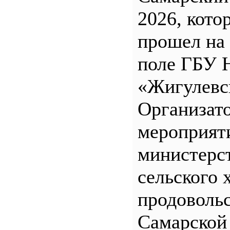
2026, кото
прошел на
поле ГБУ
«Жигулевс
Организат
мероприят
министерс
сельского 
продоволь
Самарской 