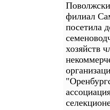
Поволжск
филиал С
посетила д
семеновод
хозяйств ч
некоммерч
организац
"Оренбург
ассоциаци
селекционе