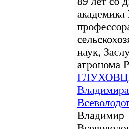
89 лет со 
академика
профессора
сельскохо
наук, Засл
агронома 
ГЛУХОВЦ
Владимира
Всеволодо
Владимир
Всеволодо