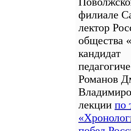
Поволжск
филиале 
лектор Рос
общества 
кандидат
педагогиче
Романов Д
Владимиро
лекции
по 
«Хронолог
побед Росс