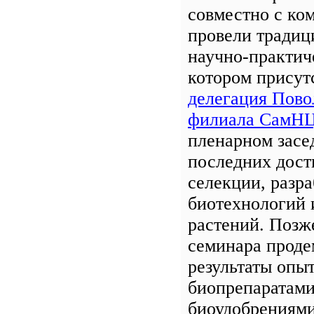
совместно с к
провели традиц
научно-практич
котором присут
делегация Пов
филиала СамНЦ
пленарном засе
последних дост
селекции, разра
биотехнологий 
растений. Позж
семинара проде
результаты опыт
биопрепаратами
биоудобрениями