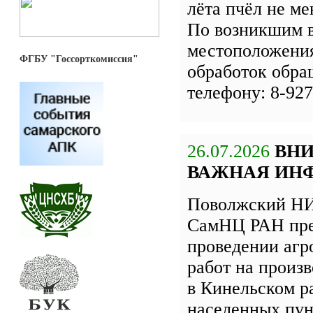
лёта пчёл не ме
По возникшим 
местоположения
ФГБУ "Госсорткомиссия"
обработок обра
телефону: 8-927
26.07.2026
ВН
ВАЖНАЯ ИН
Поволжский НИ
СамНЦ РАН пре
проведении агр
работ на произ
в Кинельском р
населенных пун