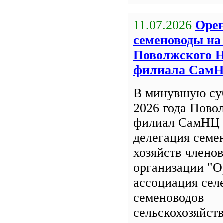
11.07.2026
Орен
семеноводы на
Поволжского 
филиала Сам
В минувшую су
2026 года Пов
филиал СамНЦ 
делегация семе
хозяйств члено
организации "О
ассоциация сел
семеноводов
сельскохозяйст