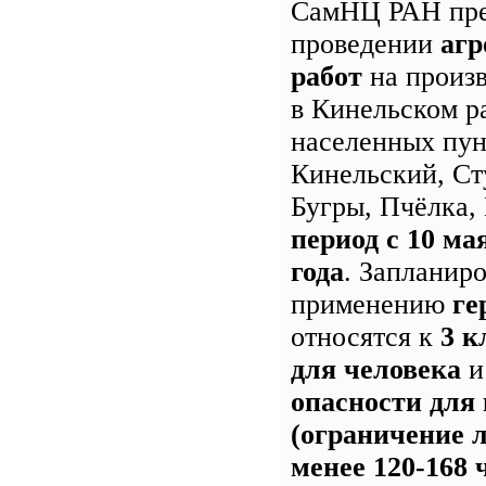
СамНЦ РАН пре
проведении
агр
работ
на произ
в Кинельском р
населенных пун
Кинельский, Ст
Бугры, Пчёлка
период с 10 ма
года
. Запланир
применению
ге
относятся к
3 к
для человека
опасности для
(ограничение л
менее 120-168 