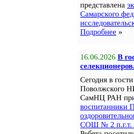
представлена
э
Самарского фед
исследовательс
Подробнее
»
16.06.2026
В го
селекционеров
Сегодня в гост
Поволжского Н
СамНЦ РАН пр
воспитанники 
оздоровительно
СОШ № 2 п.г.т.
Ребята посетил