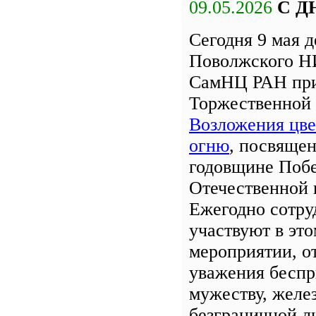
09.05.2026
С Д
Сегодня 9 мая 
Поволжского Н
СамНЦ РАН при
Торжественной
Возложения цве
огню
, посвяще
годовщине Поб
Отечественной 
Ежегодно сотру
участвуют в эт
мероприятии, о
уважения бесп
мужеству, желе
безграничной л