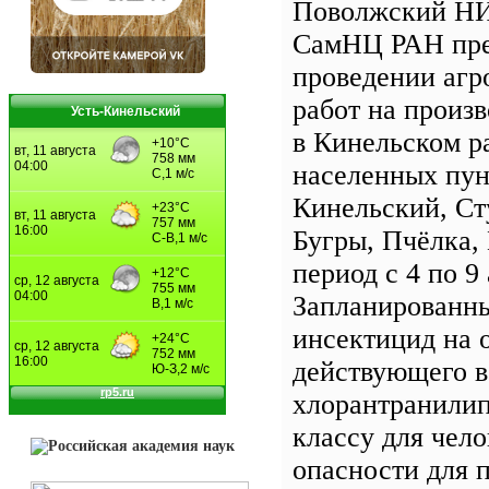
Поволжский НИ
СамНЦ РАН пре
проведении агр
работ на произ
Усть-Кинельский
в Кинельском р
населенных пун
Кинельский, Ст
Бугры, Пчёлка,
период с 4 по 9 
Запланированн
инсектицид на 
действующего 
хлорантранилип
классу для чело
опасности для 