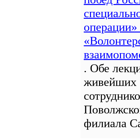
специальн
операции»
«Волонтерс
взаимопом
. Обе лекц
живейших 
сотрудник
Поволжско
филиала С