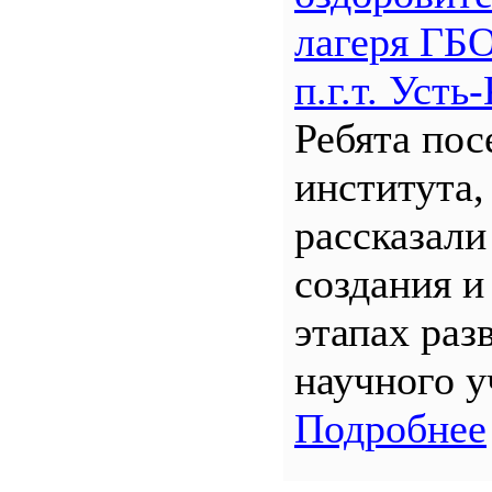
лагеря Г
п.г.т. Уст
Ребята по
института,
рассказали
создания и
этапах раз
научного у
Подробнее