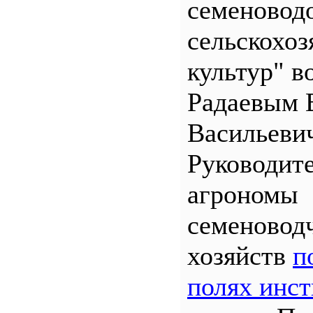
семеновод
сельскохо
культур" во
Радаевым 
Васильеви
Руководит
агрономы
семеновод
хозяйств
п
полях инст