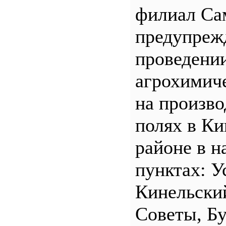
филиал С
предупреж
проведени
агрохимич
на произв
полях в Ки
районе в н
пунктах: У
Кинельски
Советы, Б