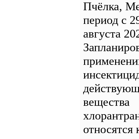
Пчёлка, М
период с 2
августа 20
Запланиро
применен
инсектицид
действующ
вещества
хлорантра
относятся 