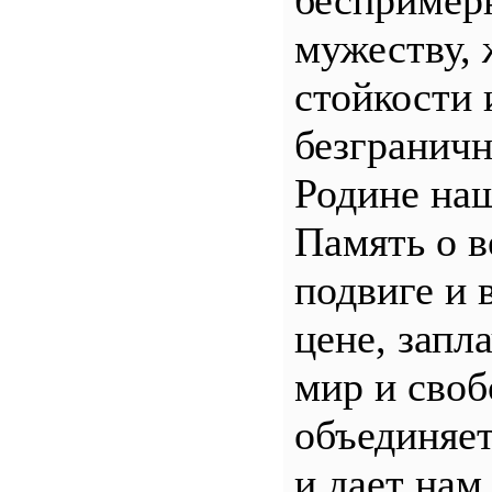
беспример
мужеству, 
стойкости 
безгранич
Родине наш
Память о 
подвиге и 
цене, запл
мир и своб
объединяет
и дает нам