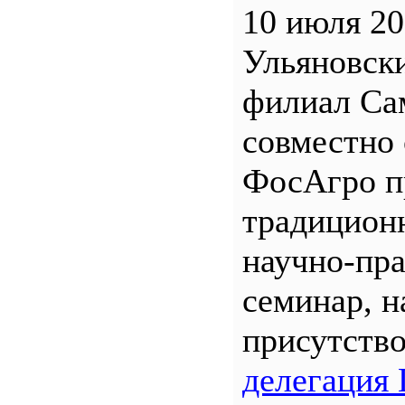
10 июля 20
Ульяновск
филиал С
совместно 
ФосАгро п
традицион
научно-пр
семинар, н
присутств
делегация