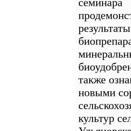
семинара
продемонс
результаты
биопрепар
минеральн
биоудобрен
также озна
новыми со
сельскохо
культур се