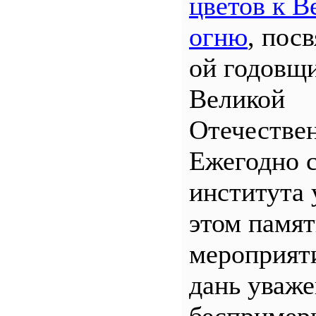
цветов к В
огню
, пос
ой годовщ
Великой
Отечествен
Ежегодно 
института 
этом памя
мероприяти
дань уваж