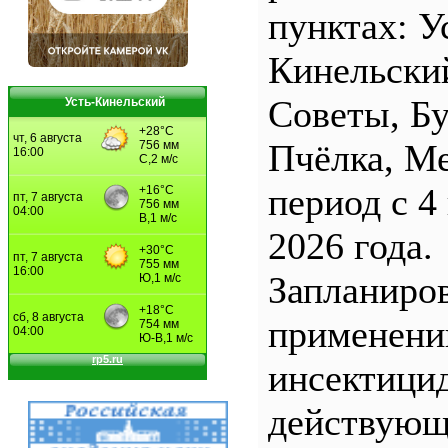
пунктах: У
Кинельски
Советы, Б
Усть-Кинельский
Пчёлка, М
период с 4
2026 года.
Запланиро
применен
инсектицид
действующ