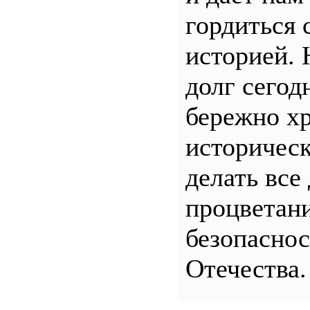
гордиться 
историей.
долг сего
бережно хр
историчес
делать все
процветани
безопасно
Отечества.