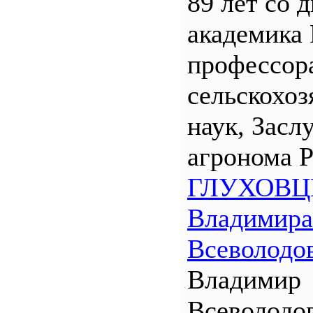
89 лет со 
академика
профессора
сельскохо
наук, Засл
агронома 
ГЛУХОВЦ
Владимира
Всеволодо
Владимир
Всеволодо