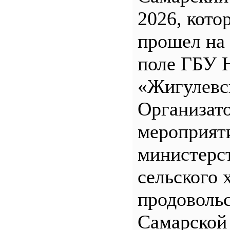
2026, кото
прошел на
поле ГБУ
«Жигулевс
Организат
мероприят
министерс
сельского 
продоволь
Самарской 