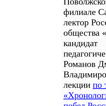
Поволжск
филиале 
лектор Рос
общества 
кандидат
педагогиче
Романов Д
Владимиро
лекции
по 
«Хронолог
побед Росс