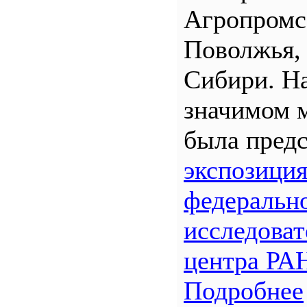
Агропром
Поволжья,
Сибири. Н
значимом 
была предс
экспозици
федеральн
исследоват
центра РА
Подробнее