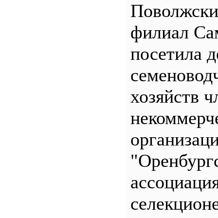
Поволжск
филиал С
посетила д
семеновод
хозяйств ч
некоммерч
организац
"Оренбург
ассоциаци
селекционе