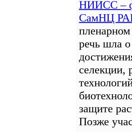
НИИСС – 
СамНЦ РА
пленарном
речь шла о
достижени
селекции, 
технологий
биотехнол
защите рас
Позже уча