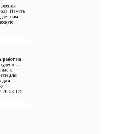
важения
ода. Память
 дает нам
ческую
х работ
на
Студенцы,
нные к
ости для
у для
По
-70-58-175.