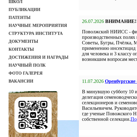
ШКОЛ
ПУБЛИКАЦИИ
ПАТЕНТЫ
26.07.2026
ВНИМАНИЕ!
НАУЧНЫЕ МЕРОПРИЯТИЯ
Поволжский НИИСС - фил
СТРУКТУРА ИНСТИТУТА
производственных полях 
ДОКУМЕНТЫ
Советы, Бугры, Пчёлка, М
применению инсектицид н
КОНТАКТЫ
для человека и 3 классу о
ДОСТИЖЕНИЯ И НАГРАДЫ
возникшим вопросам мест
НАУЧНЫЙ ПОЛК
ФОТО ГАЛЕРЕЯ
11.07.2026
Оренбургские
ВАКАНСИИ
В минувшую субботу 10 
делегация семеноводческ
селекционеров и семенов
Васильевичем. Руководит
где ученые Повожского Н
собственной селекции.
По