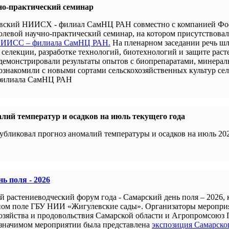
но-практический семинар
новский НИИСХ - филиал СамНЦ РАН совместно с компанией Ф
левой научно-практический семинар, на котором присутствова
 НИИСС – филиала СамНЦ РАН.
На пленарном заседании речь шл
селекции, разработке технологий, биотехнологий и защите раст
демонстрировали результаты опытов с биопрепаратами, минера
 ознакомили с новыми сортами сельскохозяйственных культур се
филиала СамНЦ РАН
лий температур и осадков на июль текущего года
убликовал прогноз аномалий температуры и осадков на июль 202
ь поля - 2026
й растениеводческий форум года - Самарский день поля – 2026,
ном поле ГБУ НИИ «Жигулевские сады». Организаторы меропри
хозяйства и продовольствия Самарской области и Агропромсоюз 
 значимом мероприятии была представлена
экспозиция Самарско