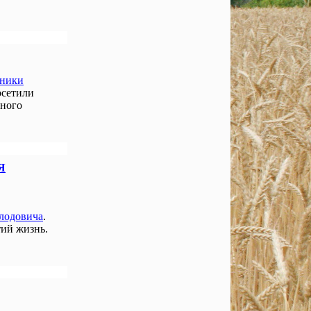
нники
осетили
чного
Я
лодовича
.
ий жизнь.