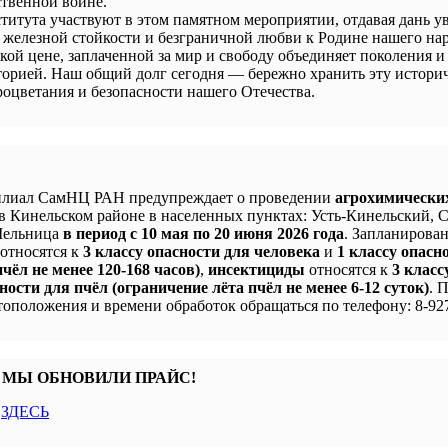
твенной войне.
титута участвуют в этом памятном мероприятии, отдавая дань у
 железной стойкости и безграничной любви к Родине нашего нар
кой цене, заплаченной за мир и свободу объединяет поколения и
сторией. Наш общий долг сегодня — бережно хранить эту истори
процветания и безопасности нашего Отечества.
лиал СамНЦ РАН предупреждает о проведении
агрохимически
в Кинельском районе в населенных пунктах: Усть-Кинельский, 
 Мельница
в период с 10 мая по 20 июня 2026 года
. Запланирова
 относятся к
3 классу опасности для человека
и
1 классу опасн
чёл не менее 120-168 часов)
,
инсектициды
относятся к
3 класс
ности для пчёл (ограничение лёта пчёл не менее 6-12 суток)
. 
оположения и времени обработок обращаться по телефону: 8-927
 МЫ ОБНОВИЛИ ПРАЙС!
с
ЗДЕСЬ