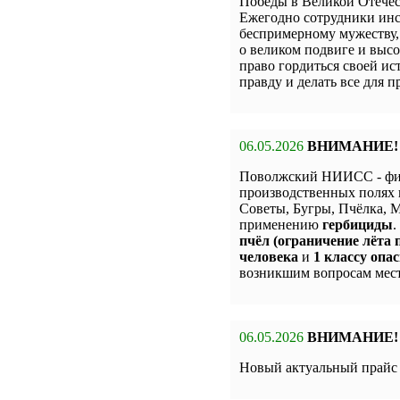
Победы в Великой Отечес
Ежегодно сотрудники инс
беспримерному мужеству,
о великом подвиге и высо
право гордиться своей и
правду и делать все для 
06.05.2026
ВНИМАНИЕ!
Поволжский НИИСС - фи
производственных полях 
Советы, Бугры, Пчёлка,
применению
гербициды
.
пчёл (ограничение лёта п
человека
и
1 классу опас
возникшим вопросам мест
06.05.2026
ВНИМАНИЕ!
Новый актуальный прай