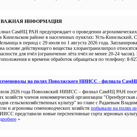
 ВАЖНАЯ ИНФОРМАЦИЯ
иал СамНЦ РАН предупреждает о проведении агрохимических 
в Кинельском районе в населенных пунктах: Усть-Кинельский, 
ельница в период с 29 июля по 1 августа 2026 года. Запланиров
а основе действующего вещества хлорантранилипрол относятся 
пасности для пчёл (ограничение лёта пчёл не менее 20-24 часов).
оположения и времени обработок обращаться по телефону: 8-927
 семеноводы на полях Поволжского НИИСС - филиала СамН
июля 2026 года Поволжский НИИСС – филиал СамНЦ РАН посе
их хозяйств членов некоммерческой организации "Оренбургская
одов сельскохозяйственных культур" во главе с Радаевым Влади
ели и агрономы семеноводческих хозяйств
побывали на полях и
ИИСС представили новые перспективные сорта зерновых культ
дробнее
»