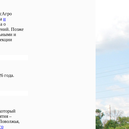
осАгро
ла
и
а о
ений. Позже
льными и
лекции
6 года.
 который
ятия –
Поволжья,
го