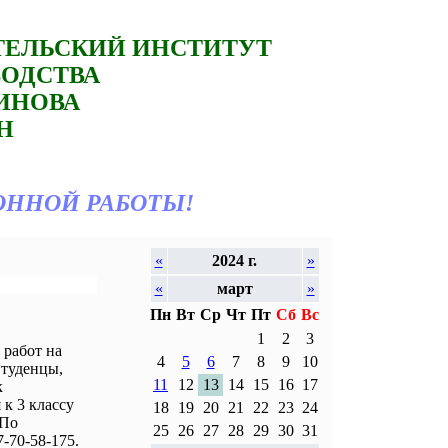
ТЕЛЬСКИЙ ИНСТИТУТ
ВОДСТВА
ТИНОВА
Н
ОННОЙ РАБОТЫ!
«
2024 г.
»
«
март
»
Пн
Вт
Ср
Чт
Пт
Сб
Вс
1
2
3
работ на
4
5
6
7
8
9
10
Студенцы,
11
12
13
14
15
16
17
к
к 3 классу
18
19
20
21
22
23
24
 По
25
26
27
28
29
30
31
-70-58-175.