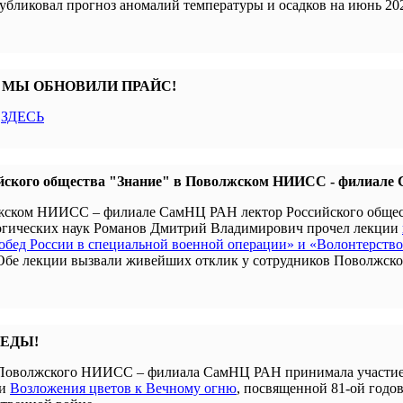
убликовал прогноз аномалий температуры и осадков на июнь 202
 МЫ ОБНОВИЛИ ПРАЙС!
с
ЗДЕСЬ
йского общества "Знание" в Поволжском НИИСС - филиал
олжском НИИСС – филиале СамНЦ РАН лектор Российского обще
гогических наук Романов Дмитрий Владимирович прочел лекции
бед России в специальной военной операции» и «Волонтерство
 Обе лекции вызвали живейших отклик у сотрудников Поволжск
БЕДЫ!
я Поволжского НИИСС – филиала СамНЦ РАН принимала участие
ии
Возложения цветов к Вечному огню
, посвященной 81-ой годо