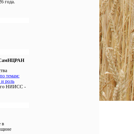
6 года.
е СамНЦРАН
ства
по темам:
 и роль
ого НИИСС -
 в
вщине