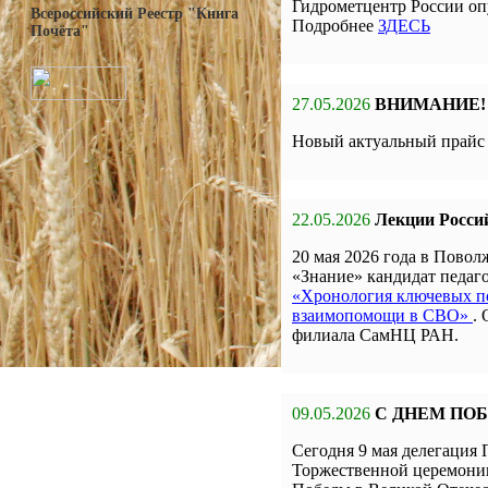
Гидрометцентр России оп
Всероссийский Реестр "Книга
Подробнее
ЗДЕСЬ
Почёта"
27.05.2026
ВНИМАНИЕ!
Новый актуальный прай
22.05.2026
Лекции Росси
20 мая 2026 года в Пов
«Знание» кандидат педа
«Хронология ключевых по
взаимопомощи в СВО»
.
филиала СамНЦ РАН.
09.05.2026
С ДНЕМ ПО
Сегодня 9 мая делегаци
Торжественной церемон