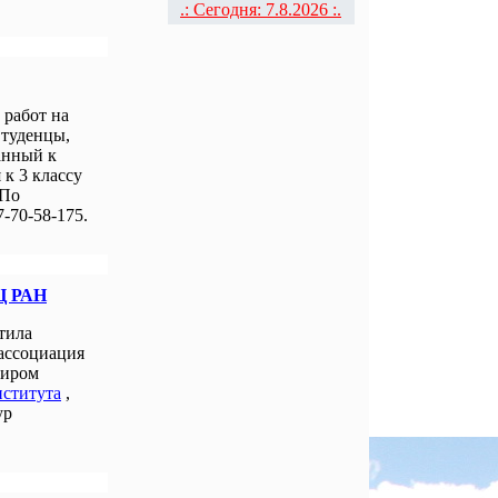
.: Сегодня: 7.8.2026 :.
работ на
Студенцы,
анный к
к 3 классу
 По
-70-58-175.
Ц РАН
тила
 ассоциация
миром
нститута
,
ур