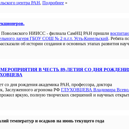
ельского центра РАН
,
Подробнее
»
лекционеров.
ым Поволжского НИИСС - филиала СамНЦ РАН пришли
воспита
льного лагеря ГБОУ СОШ № 2 п.г.т. Усть-Кинельский
. Ребята п
рассказали об истории создания и основных этапах развития нау
МЕРОПРИЯТИЯ В ЧЕСТЬ 89-ЛЕТИЯ СО ДНЯ РОЖДЕНИ
УХОВЦЕВА
ет со дня рождения академика РАН, профессора, доктора
ук, Заслуженного агронома РФ
ГЛУХОВЦЕВА Владимира Всево
прожил яркую, полную творческих свершений и научных открыт
лий температур и осадков на июнь текущего года