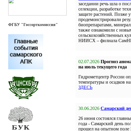
заседании речь шла о пос
селекции, разработке тех
защите растений. Позже 
продемонстрировали резу
биопрепаратами, минерал
ФГБУ "Госсорткомиссия"
также ознакомили с новы
сельскохозяйственных кул
НИИСХ – филиала СамН
02.07.2026
Прогноз анома
на июль текущего года
Гидрометцентр России оп
температуры и осадков на
ЗДЕСЬ
30.06.2026
Самарский ден
26 июня состоялся главн
года - Самарский день по
прошел на опытном поле