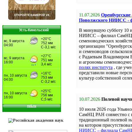
11.07.2026
Оренбургские
Поволжского НИИСС - 
В минувшую субботу 10 
Усть-Кинельский
НИИСС – филиал СамНЦ 
семеноводческих хозяйст
организации "Оренбургск
и семеноводов сельскохоз
с Радаевым Владимиром 
и агрономы семеноводчес
полях института
, где уч
представили новые персп
культур собственной селе
10.07.2026
Полевой науч
10 июля 2026 года Улья
СамНЦ РАН совместно с 
традиционный полевой на
на котором присутствова
НИИСС – филиала СамН