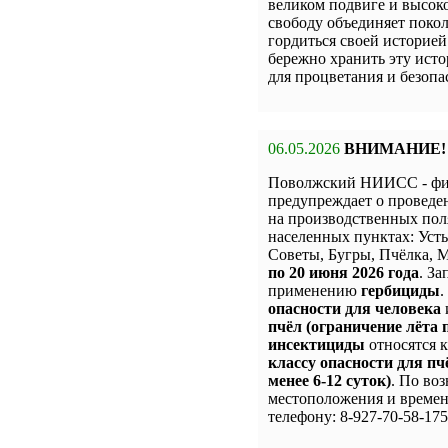
великом подвиге и высоко
свободу объединяет покол
гордиться своей историе
бережно хранить эту исто
для процветания и безопа
06.05.2026
ВНИМАНИЕ!
Поволжский НИИСС - ф
предупреждает о провед
на производственных пол
населенных пунктах: Уст
Советы, Бугры, Пчёлка,
по 20 июня 2026 года
. З
применению
гербициды
.
опасности для человека
пчёл (ограничение лёта п
инсектициды
относятся 
классу опасности для пч
менее 6-12 суток)
. По во
местоположения и времен
телефону: 8-927-70-58-175