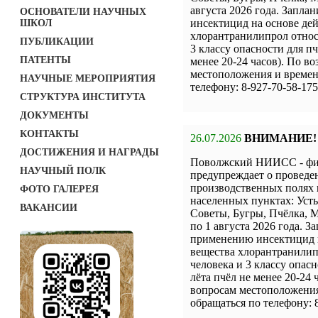
августа 2026 года. Запл
ОСНОВАТЕЛИ НАУЧНЫХ
инсектицид на основе де
ШКОЛ
хлорантранилипрол относя
ПУБЛИКАЦИИ
3 классу опасности для пч
ПАТЕНТЫ
менее 20-24 часов). По 
местоположения и времен
НАУЧНЫЕ МЕРОПРИЯТИЯ
телефону: 8-927-70-58-175
СТРУКТУРА ИНСТИТУТА
ДОКУМЕНТЫ
КОНТАКТЫ
26.07.2026
ВНИМАНИЕ!
ДОСТИЖЕНИЯ И НАГРАДЫ
Поволжский НИИСС - ф
НАУЧНЫЙ ПОЛК
предупреждает о проведе
производственных полях 
ФОТО ГАЛЕРЕЯ
населенных пунктах: Уст
ВАКАНСИИ
Советы, Бугры, Пчёлка, М
по 1 августа 2026 года. 
применению инсектицид 
вещества хлорантранилипр
человека и 3 классу опас
лёта пчёл не менее 20-24
вопросам местоположения
обращаться по телефону: 8