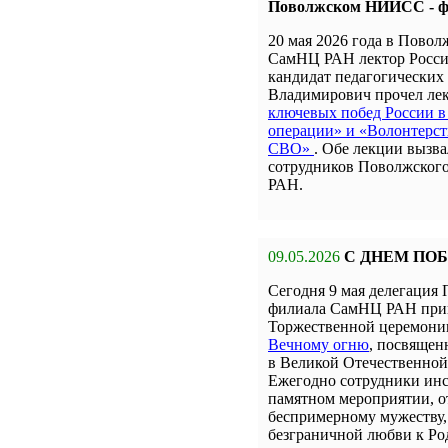
Поволжском НИИСС - 
20 мая 2026 года в Пов
СамНЦ РАН лектор Росси
кандидат педагогических
Владимирович прочел л
ключевых побед России в
операции» и «Волонтерст
СВО»
. Обе лекции вызв
сотрудников Поволжско
РАН.
09.05.2026
С ДНЕМ ПО
Сегодня 9 мая делегаци
филиала СамНЦ РАН прин
Торжественной церемон
Вечному огню
, посвящен
в Великой Отечественной
Ежегодно сотрудники инс
памятном мероприятии, о
беспримерному мужеству,
безграничной любви к Ро