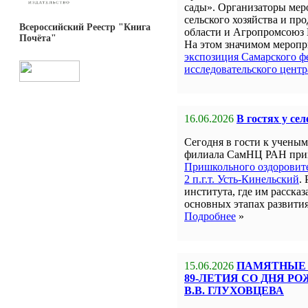
сады». Организаторы мер
сельского хозяйства и пр
Всероссийский Реестр "Книга
области и Агропромсоюз 
Почёта"
На этом значимом меропр
экспозиция Самарского ф
исследовательского цент
16.06.2026
В гостях у се
Сегодня в гости к учен
филиала СамНЦ РАН пр
Пришкольного оздорови
2 п.г.т. Усть-Кинельский
.
института, где им рассказ
основных этапах развити
Подробнее
»
15.06.2026
ПАМЯТНЫЕ 
89-ЛЕТИЯ СО ДНЯ Р
В.В. ГЛУХОВЦЕВА