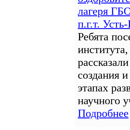
лагеря Г
п.г.т. Уст
Ребята по
института,
рассказали
создания и
этапах раз
научного у
Подробнее