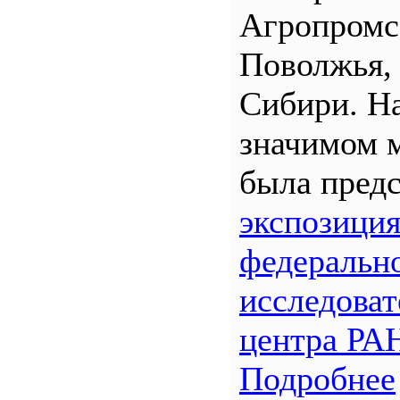
Агропром
Поволжья,
Сибири. Н
значимом 
была предс
экспозици
федеральн
исследоват
центра РА
Подробнее