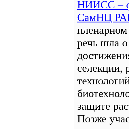
НИИСС – 
СамНЦ РА
пленарном
речь шла о
достижени
селекции, 
технологий
биотехнол
защите рас
Позже уча