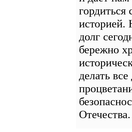
гордиться 
историей.
долг сего
бережно хр
историчес
делать все
процветани
безопасно
Отечества.