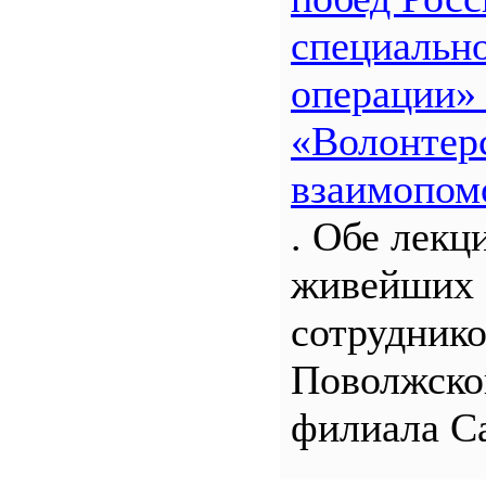
специальн
операции»
«Волонтерс
взаимопом
. Обе лекц
живейших 
сотрудник
Поволжско
филиала С