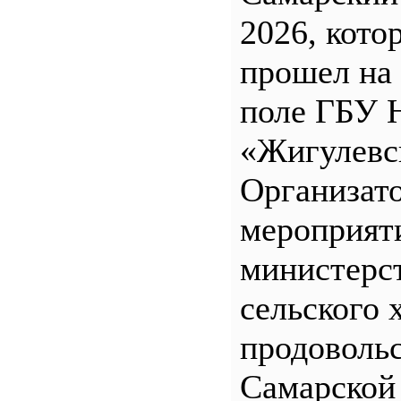
2026, кото
прошел на
поле ГБУ
«Жигулевс
Организат
мероприят
министерс
сельского 
продоволь
Самарской 