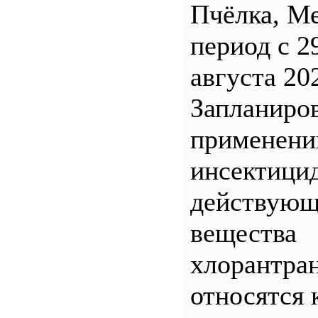
Пчёлка, М
период с 2
августа 20
Запланиро
применен
инсектицид
действующ
вещества
хлорантра
относятся 