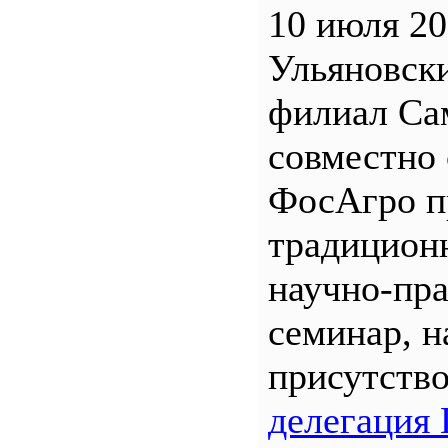
10 июля 20
Ульяновск
филиал С
совместно 
ФосАгро п
традицион
научно-пр
семинар, н
присутств
делегация