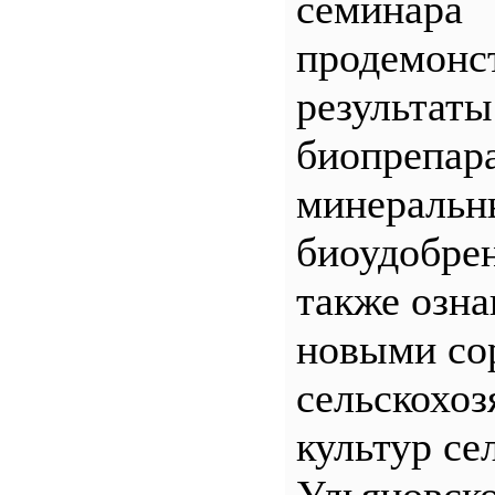
семинара
продемонс
результаты
биопрепар
минеральн
биоудобрен
также озна
новыми со
сельскохо
культур се