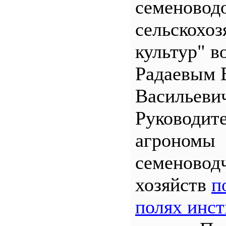
семеновод
сельскохо
культур" во
Радаевым 
Васильеви
Руководит
агрономы
семеновод
хозяйств
п
полях инст