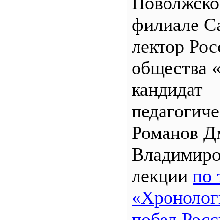
Поволжск
филиале 
лектор Рос
общества 
кандидат
педагогиче
Романов Д
Владимиро
лекции
по 
«Хронолог
побед Росс