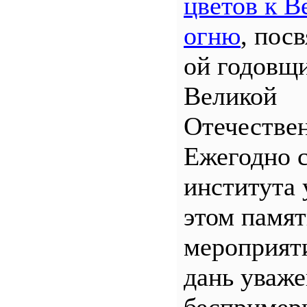
цветов к В
огню
, пос
ой годовщ
Великой
Отечествен
Ежегодно 
института 
этом памя
мероприяти
дань уваж