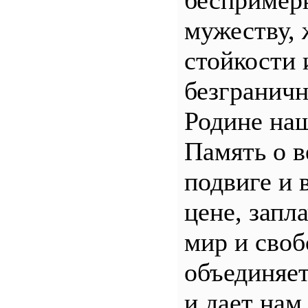
беспример
мужеству, 
стойкости 
безгранич
Родине наш
Память о 
подвиге и 
цене, запл
мир и своб
объединяет
и дает нам