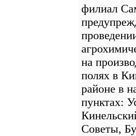
филиал С
предупреж
проведени
агрохимич
на произв
полях в Ки
районе в н
пунктах: У
Кинельски
Советы, Б