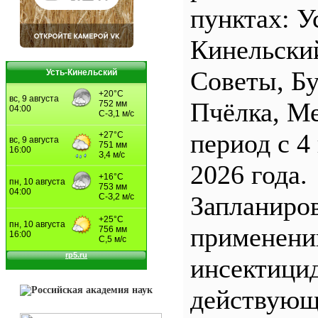
пунктах: У
Кинельски
Советы, Б
Усть-Кинельский
Пчёлка, М
период с 4
2026 года.
Запланиро
применен
инсектицид
действующ