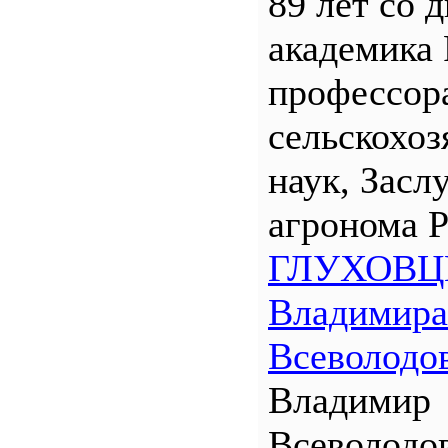
89 лет со 
академика
профессора
сельскохо
наук, Засл
агронома 
ГЛУХОВЦ
Владимира
Всеволодо
Владимир
Всеволодо