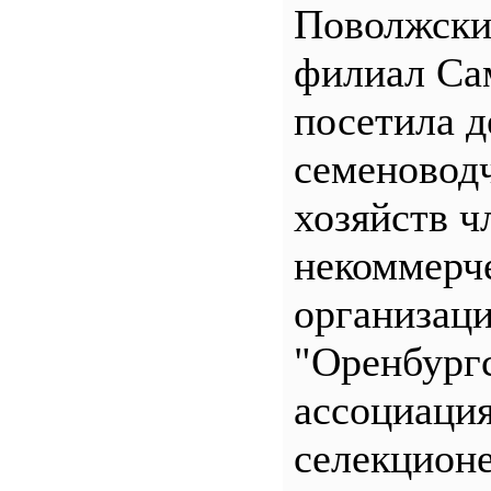
Поволжск
филиал С
посетила д
семеновод
хозяйств ч
некоммерч
организац
"Оренбург
ассоциаци
селекционе