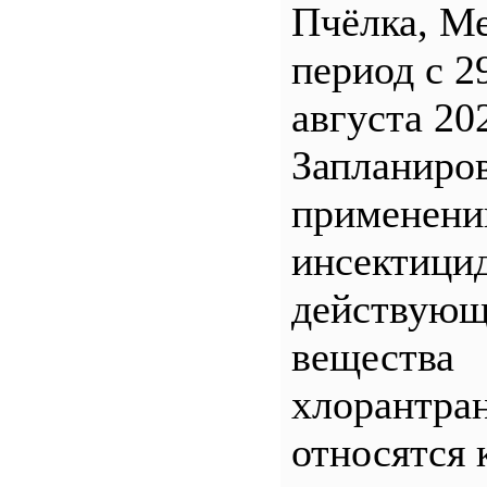
Пчёлка, М
период с 2
августа 20
Запланиро
применен
инсектицид
действующ
вещества
хлорантра
относятся 