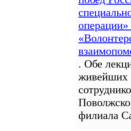
специальн
операции»
«Волонтерс
взаимопом
. Обе лекц
живейших 
сотрудник
Поволжско
филиала С