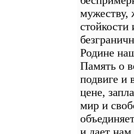
беспример
мужеству, 
стойкости 
безгранич
Родине наш
Память о 
подвиге и 
цене, запл
мир и своб
объединяет
и дает нам