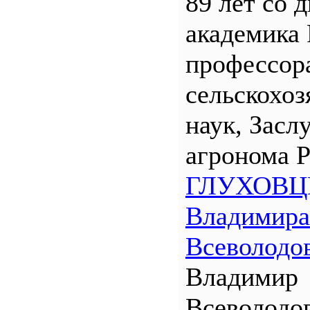
89 лет со 
академика
профессора
сельскохо
наук, Засл
агронома 
ГЛУХОВЦ
Владимира
Всеволодо
Владимир
Всеволодо