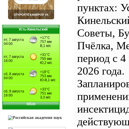
пунктах: У
Кинельски
Советы, Б
Усть-Кинельский
Пчёлка, М
период с 4
2026 года.
Запланиро
применен
инсектицид
действующ