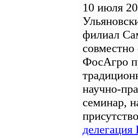
10 июля 20
Ульяновск
филиал С
совместно 
ФосАгро п
традицион
научно-пр
семинар, н
присутств
делегация