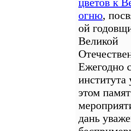
цветов к В
огню
, пос
ой годовщ
Великой
Отечествен
Ежегодно 
института 
этом памя
мероприяти
дань уваж