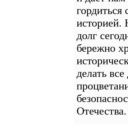
гордиться 
историей.
долг сего
бережно хр
историчес
делать все
процветани
безопасно
Отечества.