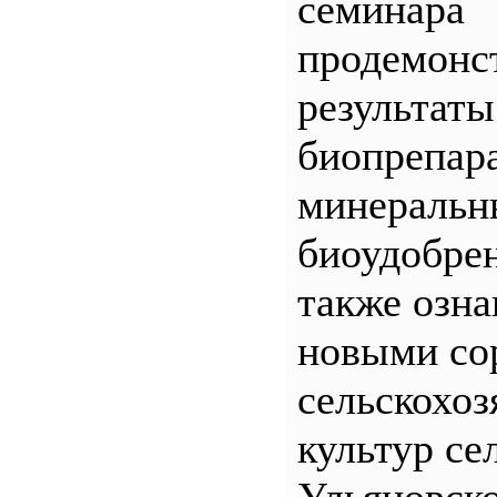
семинара
продемонс
результаты
биопрепар
минеральн
биоудобрен
также озна
новыми со
сельскохо
культур се