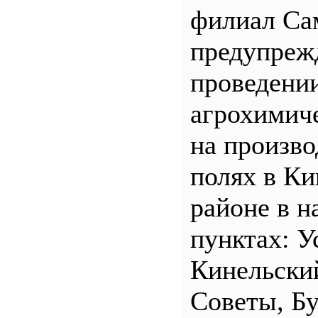
филиал С
предупреж
проведени
агрохимич
на произв
полях в Ки
районе в н
пунктах: У
Кинельски
Советы, Б