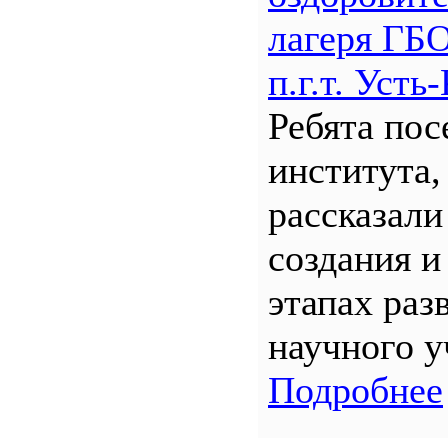
лагеря Г
п.г.т. Уст
Ребята по
института,
рассказали
создания и
этапах раз
научного у
Подробнее