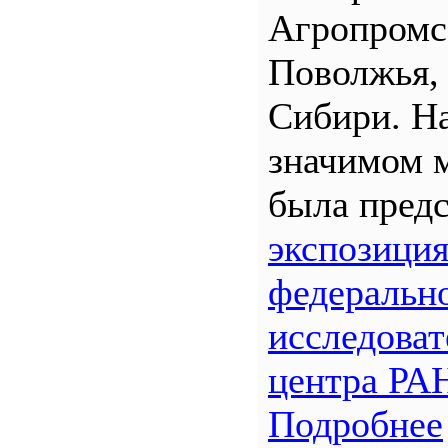
Агропром
Поволжья,
Сибири. Н
значимом 
была предс
экспозици
федеральн
исследоват
центра РА
Подробнее