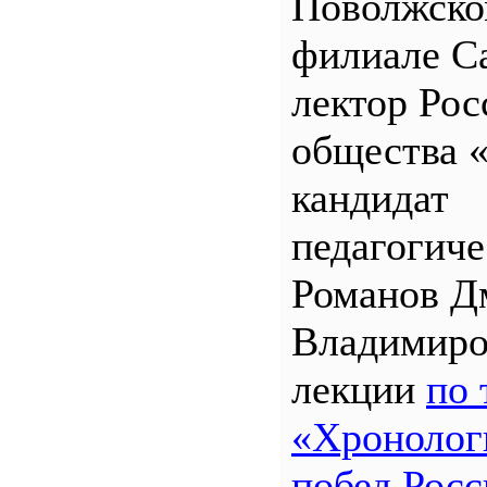
Поволжск
филиале 
лектор Рос
общества 
кандидат
педагогиче
Романов Д
Владимиро
лекции
по 
«Хронолог
побед Росс