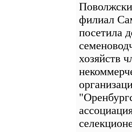
Поволжск
филиал С
посетила д
семеновод
хозяйств ч
некоммерч
организац
"Оренбург
ассоциаци
селекционе