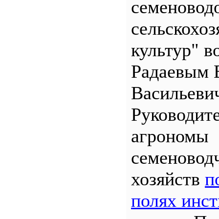
семеновод
сельскохо
культур" во
Радаевым 
Васильеви
Руководит
агрономы
семеновод
хозяйств
п
полях инст