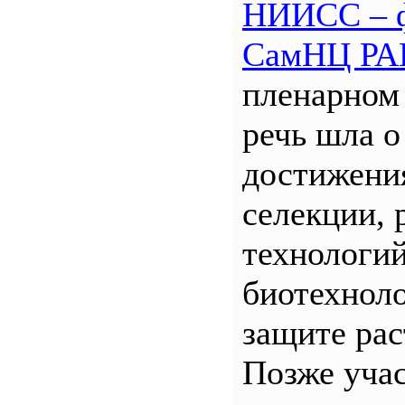
НИИСС – 
СамНЦ РА
пленарном
речь шла о
достижени
селекции, 
технологий
биотехнол
защите рас
Позже уча