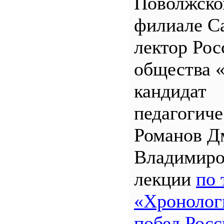
Поволжск
филиале 
лектор Рос
общества 
кандидат
педагогиче
Романов Д
Владимиро
лекции
по 
«Хронолог
побед Росс