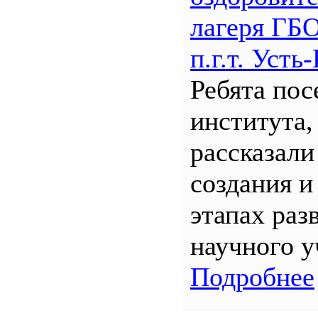
лагеря Г
п.г.т. Уст
Ребята по
института,
рассказали
создания и
этапах раз
научного у
Подробнее