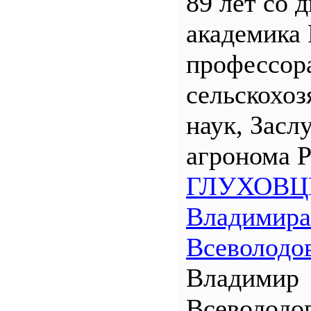
89 лет со 
академика
профессора
сельскохо
наук, Засл
агронома 
ГЛУХОВЦ
Владимира
Всеволодо
Владимир
Всеволодо