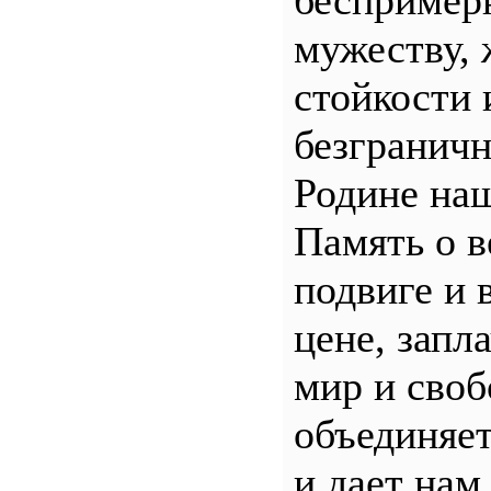
беспример
мужеству, 
стойкости 
безгранич
Родине наш
Память о 
подвиге и 
цене, запл
мир и своб
объединяет
и дает нам