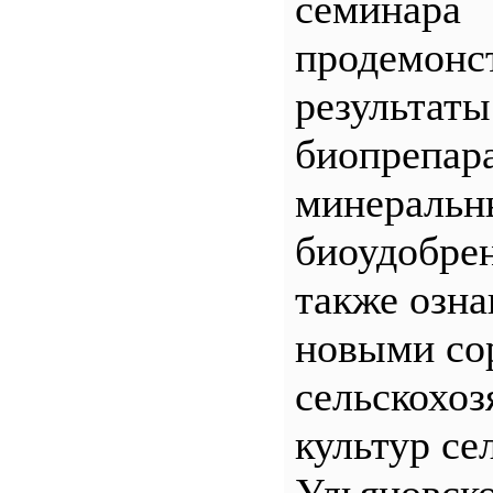
семинара
продемонс
результаты
биопрепар
минеральн
биоудобрен
также озна
новыми со
сельскохо
культур се