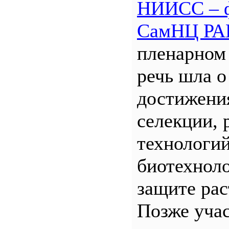
НИИСС – 
СамНЦ РА
пленарном
речь шла о
достижени
селекции, 
технологий
биотехнол
защите рас
Позже уча