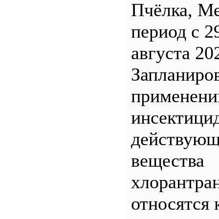
Пчёлка, М
период с 2
августа 20
Запланиро
применен
инсектицид
действующ
вещества
хлорантра
относятся 