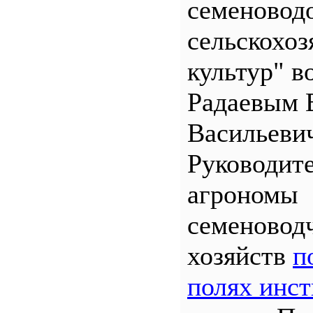
семеновод
сельскохо
культур" во
Радаевым 
Васильеви
Руководит
агрономы
семеновод
хозяйств
п
полях инст