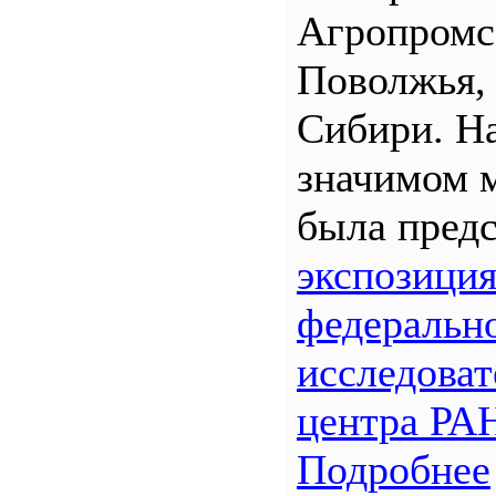
Агропром
Поволжья,
Сибири. Н
значимом 
была предс
экспозици
федеральн
исследоват
центра РА
Подробнее