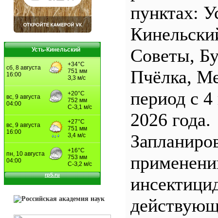
пунктах: У
Кинельски
Советы, Б
Усть-Кинельский
Пчёлка, М
период с 4
2026 года.
Запланиро
применен
инсектицид
действующ