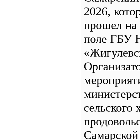
2026, кото
прошел на
поле ГБУ
«Жигулевс
Организат
мероприят
министерс
сельского 
продоволь
Самарской 