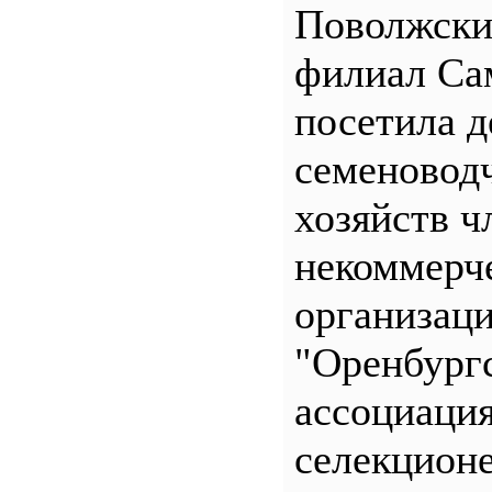
Поволжск
филиал С
посетила д
семеновод
хозяйств ч
некоммерч
организац
"Оренбург
ассоциаци
селекционе