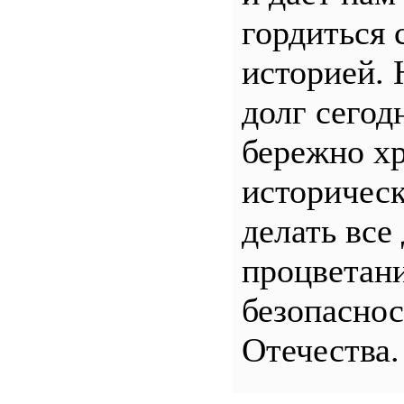
гордиться 
историей.
долг сего
бережно хр
историчес
делать все
процветани
безопасно
Отечества.