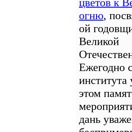
цветов к В
огню
, пос
ой годовщ
Великой
Отечествен
Ежегодно 
института 
этом памя
мероприяти
дань уваж