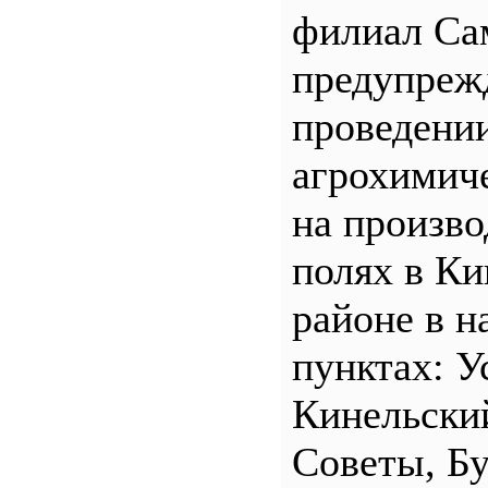
филиал С
предупреж
проведени
агрохимич
на произв
полях в Ки
районе в н
пунктах: У
Кинельски
Советы, Б