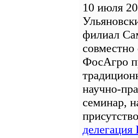
10 июля 20
Ульяновск
филиал С
совместно 
ФосАгро п
традицион
научно-пр
семинар, н
присутств
делегация