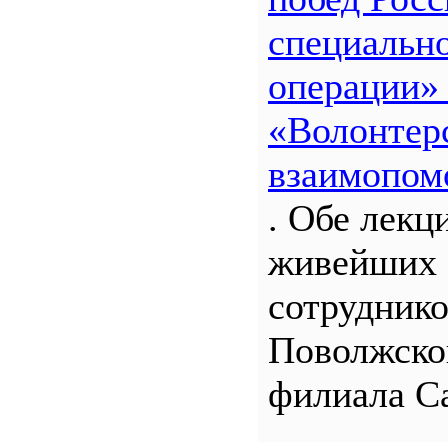
специальн
операции»
«Волонтерс
взаимопом
. Обе лекц
живейших 
сотрудник
Поволжско
филиала С