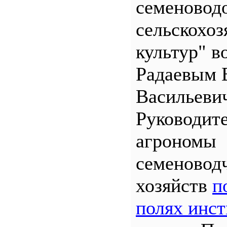
семеновод
сельскохо
культур" во
Радаевым 
Васильеви
Руководит
агрономы
семеновод
хозяйств
п
полях инст