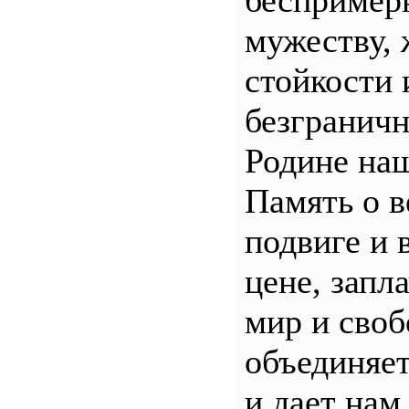
беспример
мужеству, 
стойкости 
безгранич
Родине наш
Память о 
подвиге и 
цене, запл
мир и своб
объединяет
и дает нам