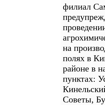
филиал С
предупреж
проведени
агрохимич
на произв
полях в Ки
районе в н
пунктах: У
Кинельски
Советы, Б