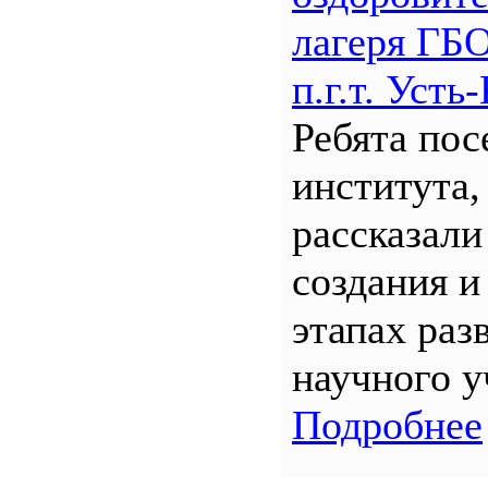
лагеря Г
п.г.т. Уст
Ребята по
института,
рассказали
создания и
этапах раз
научного у
Подробнее