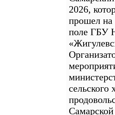
2026, кото
прошел на
поле ГБУ
«Жигулевс
Организат
мероприят
министерс
сельского 
продоволь
Самарской 