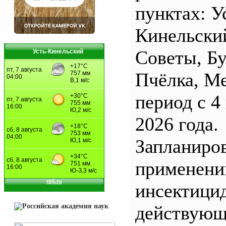
пунктах: У
Кинельски
Советы, Б
Усть-Кинельский
Пчёлка, М
период с 4
2026 года.
Запланиро
применен
инсектицид
действующ