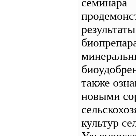
семинара
продемонс
результаты
биопрепар
минеральн
биоудобрен
также озна
новыми со
сельскохо
культур се