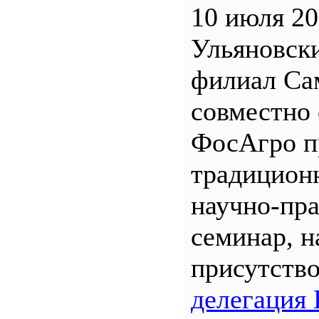
10 июля 20
Ульяновск
филиал С
совместно 
ФосАгро п
традицион
научно-пр
семинар, н
присутств
делегация