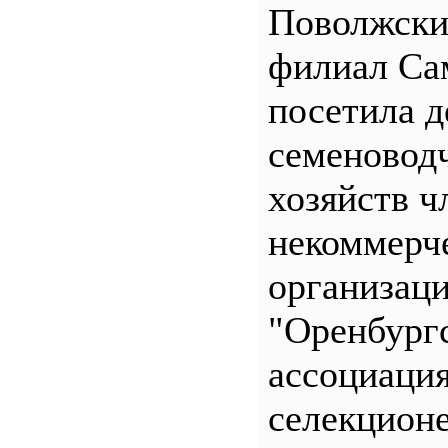
Поволжск
филиал С
посетила д
семеновод
хозяйств ч
некоммерч
организац
"Оренбург
ассоциаци
селекционе