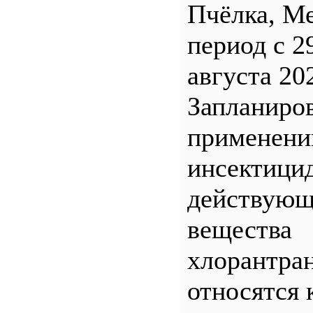
Пчёлка, М
период с 2
августа 20
Запланиро
применен
инсектицид
действующ
вещества
хлорантра
относятся 