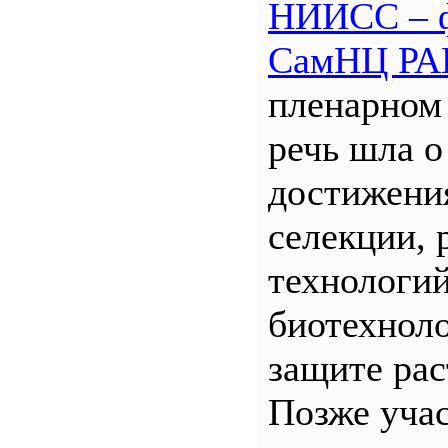
НИИСС – 
СамНЦ РА
пленарном
речь шла о
достижени
селекции, 
технологий
биотехнол
защите рас
Позже уча