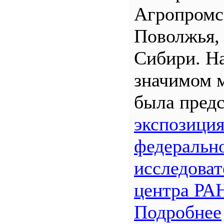
Агропром
Поволжья,
Сибири. Н
значимом 
была предс
экспозици
федеральн
исследоват
центра РА
Подробнее