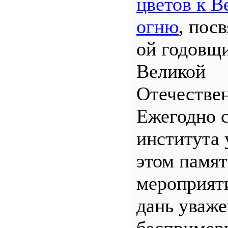
цветов к В
огню
, пос
ой годовщ
Великой
Отечествен
Ежегодно 
института 
этом памя
мероприяти
дань уваж