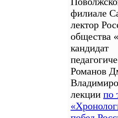
Поволжск
филиале 
лектор Рос
общества 
кандидат
педагогиче
Романов Д
Владимиро
лекции
по 
«Хронолог
побед Росс