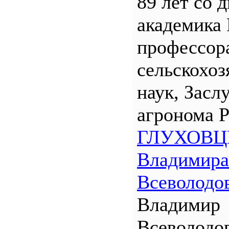
89 лет со 
академика
профессора
сельскохо
наук, Засл
агронома 
ГЛУХОВЦ
Владимира
Всеволодо
Владимир
Всеволодо