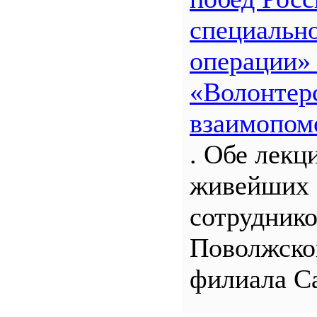
специальн
операции»
«Волонтерс
взаимопом
. Обе лекц
живейших 
сотрудник
Поволжско
филиала С