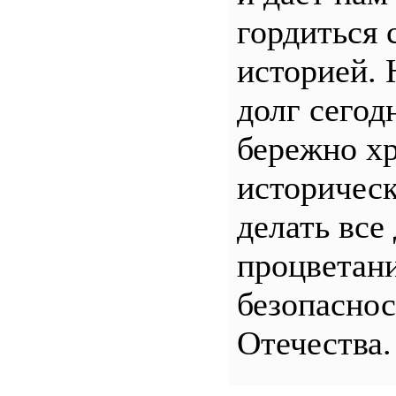
гордиться 
историей.
долг сего
бережно хр
историчес
делать все
процветани
безопасно
Отечества.