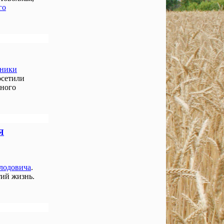
го
нники
осетили
чного
Я
лодовича
.
ий жизнь.