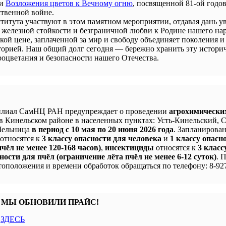
ии
Возложения цветов к Вечному огню
, посвященной 81-ой годо
твенной войне.
титута участвуют в этом памятном мероприятии, отдавая дань у
 железной стойкости и безграничной любви к Родине нашего нар
кой цене, заплаченной за мир и свободу объединяет поколения и
сторией. Наш общий долг сегодня — бережно хранить эту истори
процветания и безопасности нашего Отечества.
лиал СамНЦ РАН предупреждает о проведении
агрохимически
в Кинельском районе в населенных пунктах: Усть-Кинельский, 
 Мельница
в период с 10 мая по 20 июня 2026 года
. Запланирова
 относятся к
3 классу опасности для человека
и
1 классу опасн
чёл не менее 120-168 часов)
,
инсектициды
относятся к
3 класс
ности для пчёл (ограничение лёта пчёл не менее 6-12 суток)
. 
оположения и времени обработок обращаться по телефону: 8-927
 МЫ ОБНОВИЛИ ПРАЙС!
с
ЗДЕСЬ