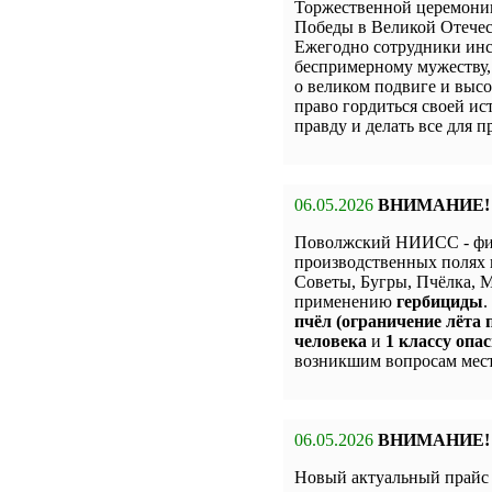
Торжественной церемон
Победы в Великой Отечес
Ежегодно сотрудники инс
беспримерному мужеству,
о великом подвиге и высо
право гордиться своей и
правду и делать все для 
06.05.2026
ВНИМАНИЕ!
Поволжский НИИСС - фи
производственных полях 
Советы, Бугры, Пчёлка,
применению
гербициды
.
пчёл (ограничение лёта п
человека
и
1 классу опас
возникшим вопросам мест
06.05.2026
ВНИМАНИЕ!
Новый актуальный прай