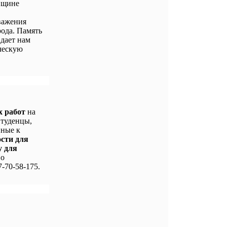
вщине
важения
ода. Память
 дает нам
ческую
х работ
на
Студенцы,
нные к
ости для
у для
По
-70-58-175.