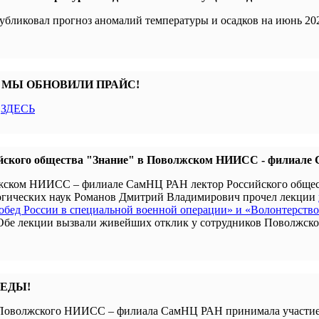
убликовал прогноз аномалий температуры и осадков на июнь 202
 МЫ ОБНОВИЛИ ПРАЙС!
с
ЗДЕСЬ
йского общества "Знание" в Поволжском НИИСС - филиал
олжском НИИСС – филиале СамНЦ РАН лектор Российского обще
гогических наук Романов Дмитрий Владимирович прочел лекции
бед России в специальной военной операции» и «Волонтерство
 Обе лекции вызвали живейших отклик у сотрудников Поволжск
БЕДЫ!
я Поволжского НИИСС – филиала СамНЦ РАН принимала участие