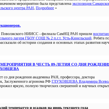
 значимом мероприятии была представлена
экспозиция Самарско
ельского центра РАН
,
Подробнее
»
лекционеров.
ым Поволжского НИИСС - филиала СамНЦ РАН пришли
воспита
льного лагеря ГБОУ СОШ № 2 п.г.т. Усть-Кинельский
. Ребята п
рассказали об истории создания и основных этапах развития нау
МЕРОПРИЯТИЯ В ЧЕСТЬ 89-ЛЕТИЯ СО ДНЯ РОЖДЕНИ
УХОВЦЕВА
ет со дня рождения академика РАН, профессора, доктора
ук, Заслуженного агронома РФ
ГЛУХОВЦЕВА Владимира Всево
прожил яркую, полную творческих свершений и научных открыт
лий температур и осадков на июнь текущего года