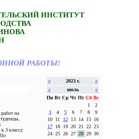
ТЕЛЬСКИЙ ИНСТИТУТ
ВОДСТВА
ТИНОВА
Н
ОННОЙ РАБОТЫ!
«
2023 г.
»
«
июль
»
Пн
Вт
Ср
Чт
Пт
Сб
Вс
1
2
3
4
5
6
7
8
9
работ на
Студенцы,
10
11
12
13
14
15
16
к
17
18
19
20
21
22
23
к 3 классу
24
25
26
27
28
29
30
 По