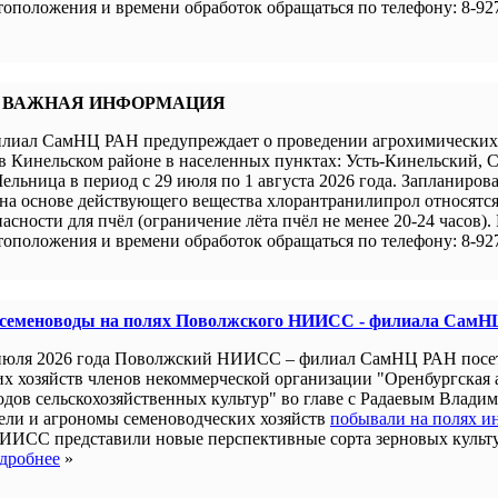
оположения и времени обработок обращаться по телефону: 8-927
 ВАЖНАЯ ИНФОРМАЦИЯ
иал СамНЦ РАН предупреждает о проведении агрохимических 
в Кинельском районе в населенных пунктах: Усть-Кинельский, 
ельница в период с 29 июля по 1 августа 2026 года. Запланиров
а основе действующего вещества хлорантранилипрол относятся 
пасности для пчёл (ограничение лёта пчёл не менее 20-24 часов).
оположения и времени обработок обращаться по телефону: 8-927
 семеноводы на полях Поволжского НИИСС - филиала СамН
июля 2026 года Поволжский НИИСС – филиал СамНЦ РАН посе
их хозяйств членов некоммерческой организации "Оренбургская
одов сельскохозяйственных культур" во главе с Радаевым Влади
ели и агрономы семеноводческих хозяйств
побывали на полях и
ИИСС представили новые перспективные сорта зерновых культ
дробнее
»