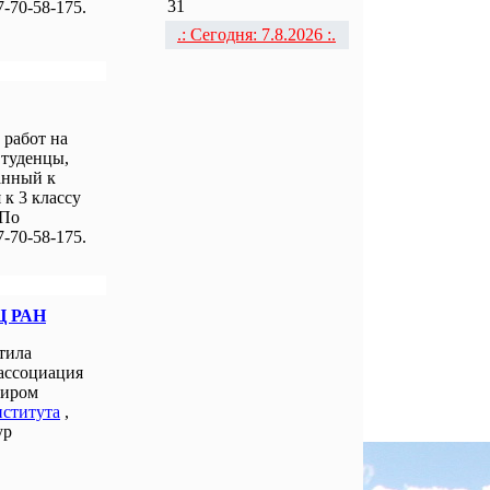
31
-70-58-175.
.: Сегодня: 7.8.2026 :.
работ на
Студенцы,
анный к
к 3 классу
 По
-70-58-175.
Ц РАН
тила
 ассоциация
миром
нститута
,
ур