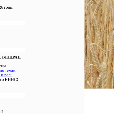
6 года.
е СамНЦРАН
ства
по темам:
 и роль
ого НИИСС -
 в