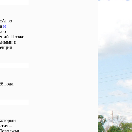
осАгро
ла
и
а о
ений. Позже
льными и
лекции
6 года.
 который
ятия –
Поволжья,