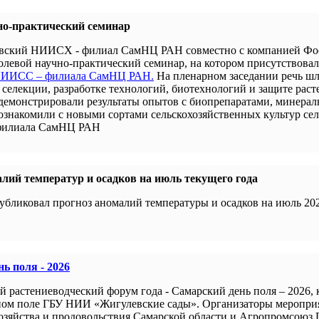
но-практический семинар
новский НИИСХ - филиал СамНЦ РАН совместно с компанией Ф
левой научно-практический семинар, на котором присутствова
 НИИСС – филиала СамНЦ РАН.
На пленарном заседании речь шл
селекции, разработке технологий, биотехнологий и защите раст
демонстрировали результаты опытов с биопрепаратами, минера
 ознакомили с новыми сортами сельскохозяйственных культур се
филиала СамНЦ РАН
лий температур и осадков на июль текущего года
убликовал прогноз аномалий температуры и осадков на июль 202
ь поля - 2026
й растениеводческий форум года - Самарский день поля – 2026,
ном поле ГБУ НИИ «Жигулевские сады». Организаторы меропри
хозяйства и продовольствия Самарской области и Агропромсоюз 