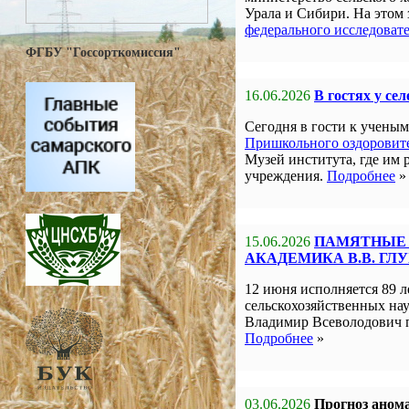
Урала и Сибири. На этом
федерального исследоват
ФГБУ "Госсорткомиссия"
16.06.2026
В гостях у се
Сегодня в гости к учен
Пришкольного оздоровите
Музей института, где им 
учреждения.
Подробнее
»
15.06.2026
ПАМЯТНЫЕ 
АКАДЕМИКА В.В. ГЛ
12 июня исполняется 89 л
сельскохозяйственных на
Владимир Всеволодович 
Подробнее
»
03.06.2026
Прогноз анома