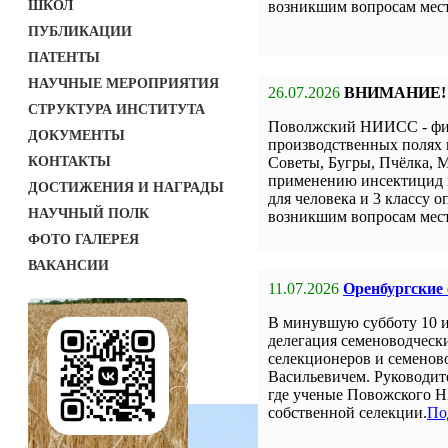
ШКОЛ
возникшим вопросам мест
ПУБЛИКАЦИИ
ПАТЕНТЫ
НАУЧНЫЕ МЕРОПРИЯТИЯ
26.07.2026
ВНИМАНИЕ!
СТРУКТУРА ИНСТИТУТА
Поволжский НИИСС - фил
ДОКУМЕНТЫ
производственных полях 
КОНТАКТЫ
Советы, Бугры, Пчёлка, М
применению инсектицид н
ДОСТИЖЕНИЯ И НАГРАДЫ
для человека и 3 классу о
НАУЧНЫЙ ПОЛК
возникшим вопросам мест
ФОТО ГАЛЕРЕЯ
ВАКАНСИИ
11.07.2026
Оренбургские
В минувшую субботу 10 
делегация семеноводческ
селекционеров и семенов
Васильевичем. Руководит
где ученые Повожского Н
собственной селекции.
По