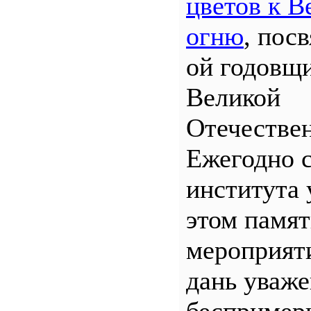
цветов к В
огню
, пос
ой годовщ
Великой
Отечествен
Ежегодно 
института 
этом памя
мероприяти
дань уваж