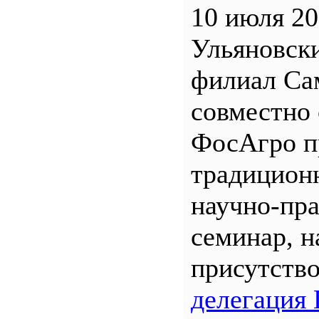
10 июля 20
Ульяновск
филиал С
совместно 
ФосАгро п
традицион
научно-пр
семинар, н
присутств
делегация