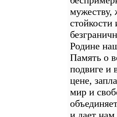
беспример
мужеству, 
стойкости 
безгранич
Родине наш
Память о 
подвиге и 
цене, запл
мир и своб
объединяет
и дает нам