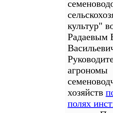
семеновод
сельскохо
культур" во
Радаевым 
Васильеви
Руководит
агрономы
семеновод
хозяйств
п
полях инст