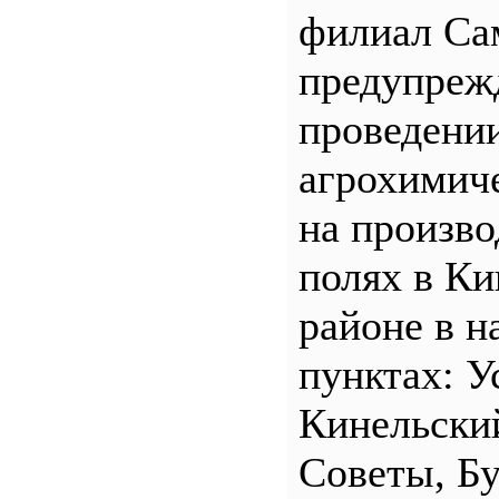
филиал С
предупреж
проведени
агрохимич
на произв
полях в Ки
районе в н
пунктах: У
Кинельски
Советы, Б