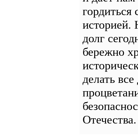
гордиться 
историей.
долг сего
бережно хр
историчес
делать все
процветани
безопасно
Отечества.