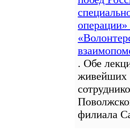
специальн
операции»
«Волонтерс
взаимопом
. Обе лекц
живейших 
сотрудник
Поволжско
филиала С