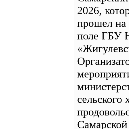
2026, кото
прошел на
поле ГБУ
«Жигулевс
Организат
мероприят
министерс
сельского 
продоволь
Самарской 