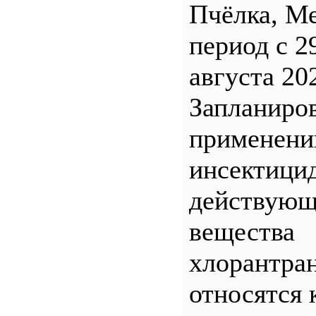
Пчёлка, М
период с 2
августа 20
Запланиро
применен
инсектицид
действующ
вещества
хлорантра
относятся 