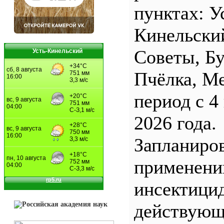
пунктах: У
Кинельски
Советы, Б
Усть-Кинельский
Пчёлка, М
период с 4
2026 года.
Запланиро
применен
инсектицид
действующ