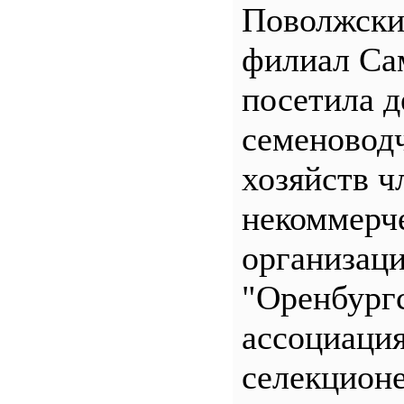
Поволжск
филиал С
посетила д
семеновод
хозяйств ч
некоммерч
организац
"Оренбург
ассоциаци
селекционе