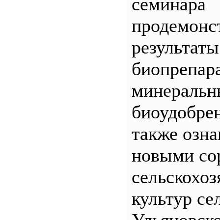
семинара
продемонс
результаты
биопрепар
минеральн
биоудобрен
также озна
новыми со
сельскохо
культур се