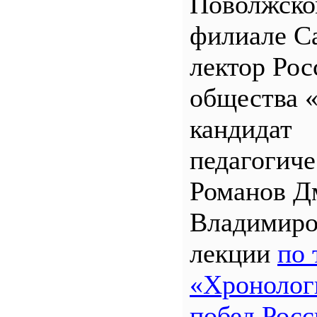
Поволжск
филиале 
лектор Рос
общества 
кандидат
педагогиче
Романов Д
Владимиро
лекции
по 
«Хронолог
побед Росс