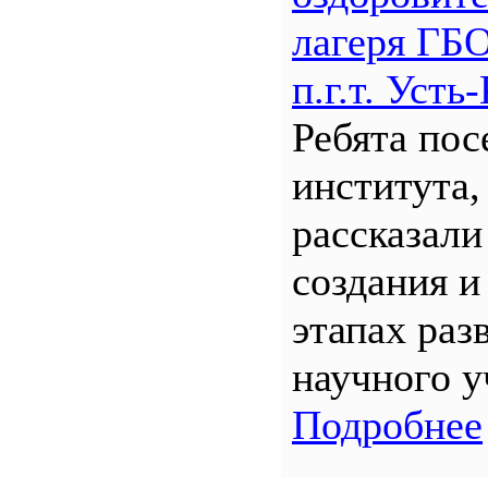
лагеря Г
п.г.т. Уст
Ребята по
института,
рассказали
создания и
этапах раз
научного у
Подробнее