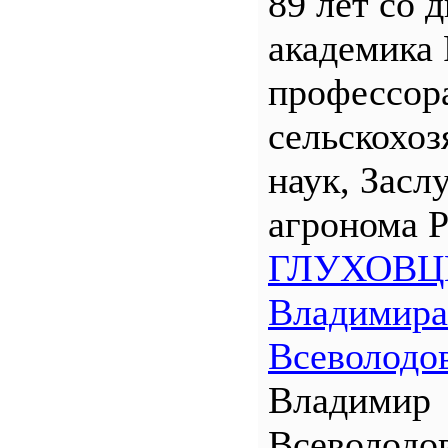
89 лет со 
академика
профессора
сельскохо
наук, Засл
агронома 
ГЛУХОВЦ
Владимира
Всеволодо
Владимир
Всеволодо