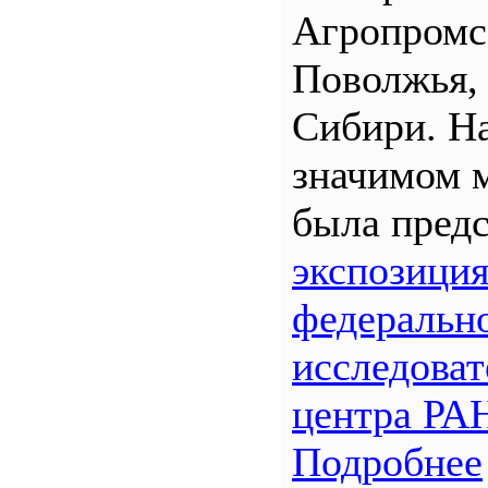
Агропром
Поволжья,
Сибири. Н
значимом 
была предс
экспозици
федеральн
исследоват
центра РА
Подробнее