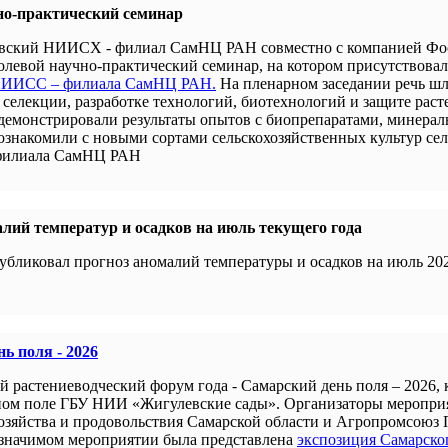
но-практический семинар
новский НИИСХ - филиал СамНЦ РАН совместно с компанией Ф
левой научно-практический семинар, на котором присутствова
 НИИСС – филиала СамНЦ РАН.
На пленарном заседании речь шл
селекции, разработке технологий, биотехнологий и защите раст
демонстрировали результаты опытов с биопрепаратами, минера
 ознакомили с новыми сортами сельскохозяйственных культур се
филиала СамНЦ РАН
лий температур и осадков на июль текущего года
убликовал прогноз аномалий температуры и осадков на июль 202
ь поля - 2026
й растениеводческий форум года - Самарский день поля – 2026,
ном поле ГБУ НИИ «Жигулевские сады». Организаторы меропри
хозяйства и продовольствия Самарской области и Агропромсоюз 
 значимом мероприятии была представлена
экспозиция Самарско