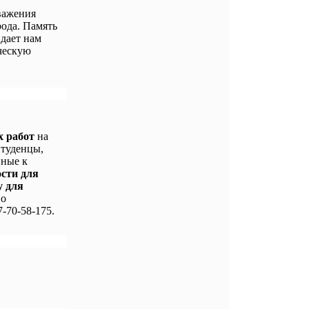
важения
ода. Память
 дает нам
ческую
х работ
на
Студенцы,
нные к
ости для
у для
По
-70-58-175.