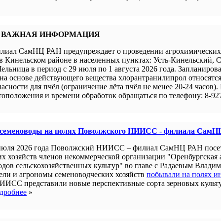
 ВАЖНАЯ ИНФОРМАЦИЯ
иал СамНЦ РАН предупреждает о проведении агрохимических 
в Кинельском районе в населенных пунктах: Усть-Кинельский, 
ельница в период с 29 июля по 1 августа 2026 года. Запланиров
а основе действующего вещества хлорантранилипрол относятся 
пасности для пчёл (ограничение лёта пчёл не менее 20-24 часов).
оположения и времени обработок обращаться по телефону: 8-927
 семеноводы на полях Поволжского НИИСС - филиала СамН
июля 2026 года Поволжский НИИСС – филиал СамНЦ РАН посе
их хозяйств членов некоммерческой организации "Оренбургская
одов сельскохозяйственных культур" во главе с Радаевым Влади
ели и агрономы семеноводческих хозяйств
побывали на полях и
ИИСС представили новые перспективные сорта зерновых культ
дробнее
»