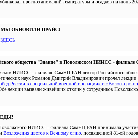
убликовал прогноз аномалий температуры и осадков на июнь 202
 МЫ ОБНОВИЛИ ПРАЙС!
с
ЗДЕСЬ
йского общества "Знание" в Поволжском НИИСС - филиал
олжском НИИСС – филиале СамНЦ РАН лектор Российского обще
гогических наук Романов Дмитрий Владимирович прочел лекции
бед России в специальной военной операции» и «Волонтерство
 Обе лекции вызвали живейших отклик у сотрудников Поволжск
БЕДЫ!
я Поволжского НИИСС – филиала СамНЦ РАН принимала участие
ии
Возложения цветов к Вечному огню
, посвященной 81-ой годо