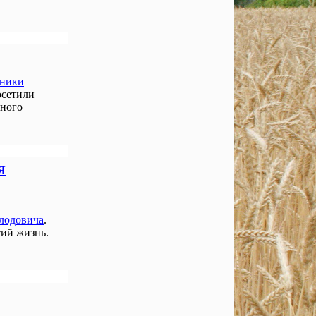
нники
осетили
чного
Я
лодовича
.
ий жизнь.