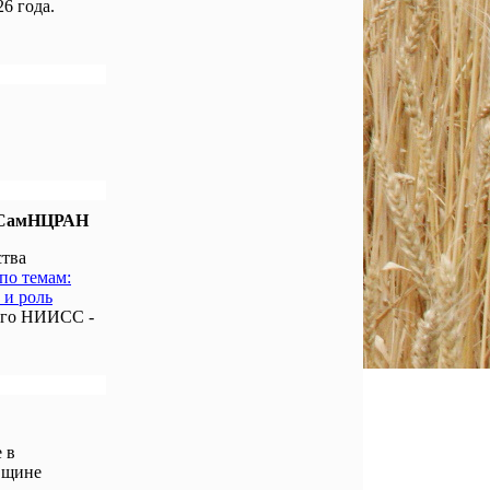
6 года.
е СамНЦРАН
ства
по темам:
 и роль
ого НИИСС -
 в
вщине