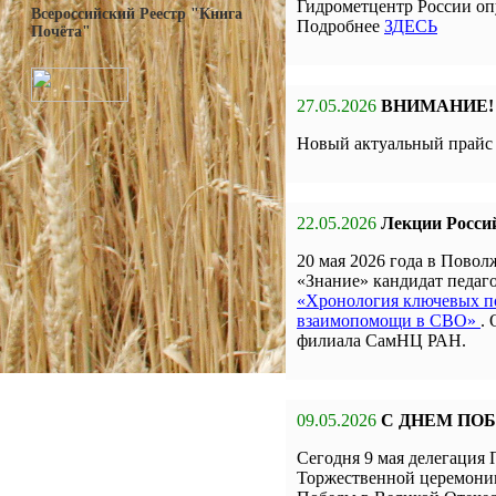
Гидрометцентр России оп
Всероссийский Реестр "Книга
Подробнее
ЗДЕСЬ
Почёта"
27.05.2026
ВНИМАНИЕ!
Новый актуальный прай
22.05.2026
Лекции Росси
20 мая 2026 года в Пов
«Знание» кандидат педа
«Хронология ключевых по
взаимопомощи в СВО»
.
филиала СамНЦ РАН.
09.05.2026
С ДНЕМ ПО
Сегодня 9 мая делегаци
Торжественной церемон