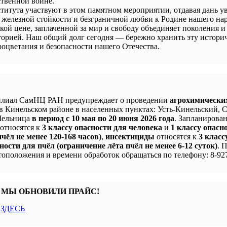
твенной войне.
титута участвуют в этом памятном мероприятии, отдавая дань у
 железной стойкости и безграничной любви к Родине нашего нар
кой цене, заплаченной за мир и свободу объединяет поколения и
сторией. Наш общий долг сегодня — бережно хранить эту истори
процветания и безопасности нашего Отечества.
лиал СамНЦ РАН предупреждает о проведении
агрохимически
в Кинельском районе в населенных пунктах: Усть-Кинельский, 
 Мельница
в период с 10 мая по 20 июня 2026 года
. Запланирова
 относятся к
3 классу опасности для человека
и
1 классу опасн
чёл не менее 120-168 часов)
,
инсектициды
относятся к
3 класс
ности для пчёл (ограничение лёта пчёл не менее 6-12 суток)
. 
оположения и времени обработок обращаться по телефону: 8-927
 МЫ ОБНОВИЛИ ПРАЙС!
с
ЗДЕСЬ