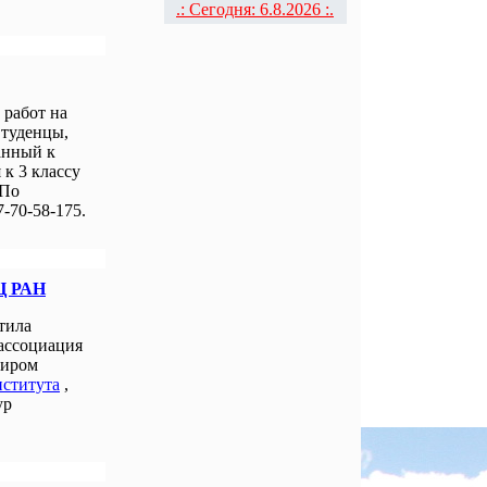
.: Сегодня: 6.8.2026 :.
работ на
Студенцы,
анный к
к 3 классу
 По
-70-58-175.
Ц РАН
тила
 ассоциация
миром
нститута
,
ур