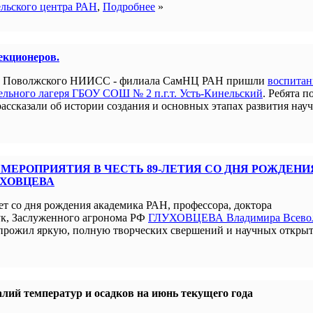
ельского центра РАН
,
Подробнее
»
лекционеров.
ым Поволжского НИИСС - филиала СамНЦ РАН пришли
воспита
льного лагеря ГБОУ СОШ № 2 п.г.т. Усть-Кинельский
. Ребята п
рассказали об истории создания и основных этапах развития нау
МЕРОПРИЯТИЯ В ЧЕСТЬ 89-ЛЕТИЯ СО ДНЯ РОЖДЕНИ
УХОВЦЕВА
ет со дня рождения академика РАН, профессора, доктора
ук, Заслуженного агронома РФ
ГЛУХОВЦЕВА Владимира Всево
прожил яркую, полную творческих свершений и научных открыт
лий температур и осадков на июнь текущего года