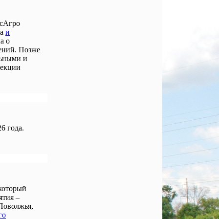
осАгро
ла
и
а о
ений. Позже
льными и
лекции
6 года.
 который
ятия –
Поволжья,
го