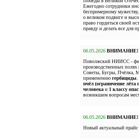
Победы в Великой Отечес
Ежегодно сотрудники инс
беспримерному мужеству,
о великом подвиге и высо
право гордиться своей и
правду и делать все для 
06.05.2026
ВНИМАНИЕ!
Поволжский НИИСС - фи
производственных полях 
Советы, Бугры, Пчёлка,
применению
гербициды
.
пчёл (ограничение лёта п
человека
и
1 классу опас
возникшим вопросам мест
06.05.2026
ВНИМАНИЕ!
Новый актуальный прай