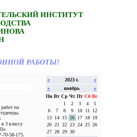
ТЕЛЬСКИЙ ИНСТИТУТ
ВОДСТВА
ТИНОВА
Н
ОННОЙ РАБОТЫ!
«
2023 г.
»
«
ноябрь
»
Пн
Вт
Ср
Чт
Пт
Сб
Вс
1
2
3
4
5
работ на
6
7
8
9
10
11
12
Студенцы,
13
14
15
16
17
18
19
к
к 3 классу
20
21
22
23
24
25
26
 По
27
28
29
30
-70-58-175.