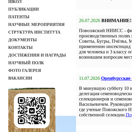
ШКОЛ
ПУБЛИКАЦИИ
ПАТЕНТЫ
26.07.2026
ВНИМАНИЕ!
НАУЧНЫЕ МЕРОПРИЯТИЯ
Поволжский НИИСС - фил
СТРУКТУРА ИНСТИТУТА
производственных полях 
ДОКУМЕНТЫ
Советы, Бугры, Пчёлка, М
применению инсектицид н
КОНТАКТЫ
для человека и 3 классу о
ДОСТИЖЕНИЯ И НАГРАДЫ
возникшим вопросам мест
НАУЧНЫЙ ПОЛК
ФОТО ГАЛЕРЕЯ
11.07.2026
Оренбургские
ВАКАНСИИ
В минувшую субботу 10 
делегация семеноводческ
селекционеров и семенов
Васильевичем. Руководит
где ученые Повожского Н
собственной селекции.
По