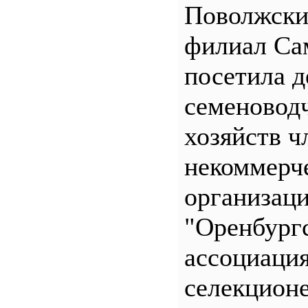
Поволжск
филиал С
посетила д
семеновод
хозяйств ч
некоммерч
организац
"Оренбург
ассоциаци
селекционе