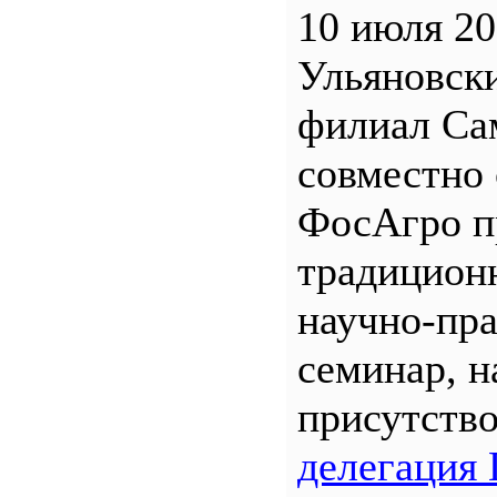
10 июля 20
Ульяновск
филиал С
совместно 
ФосАгро п
традицион
научно-пр
семинар, н
присутств
делегация