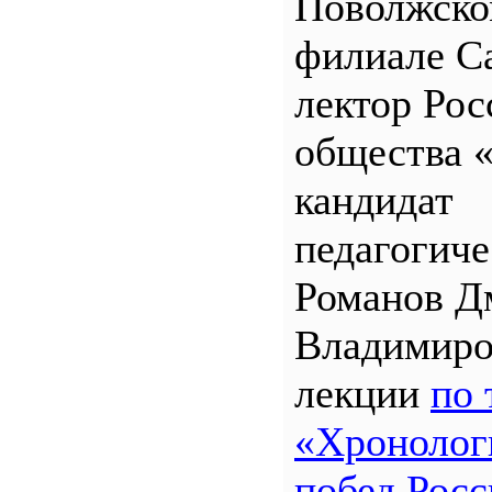
Поволжск
филиале 
лектор Рос
общества 
кандидат
педагогиче
Романов Д
Владимиро
лекции
по 
«Хронолог
побед Росс