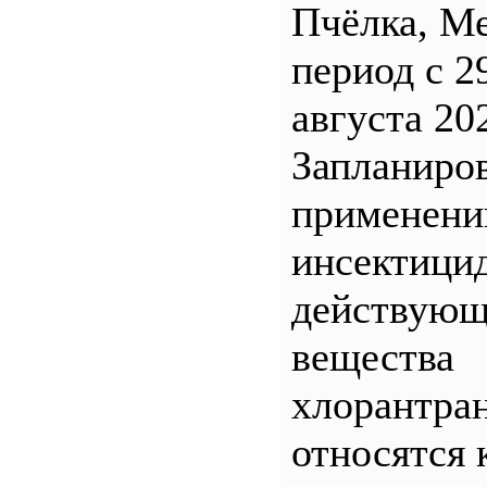
Пчёлка, М
период с 2
августа 20
Запланиро
применен
инсектицид
действующ
вещества
хлорантра
относятся 