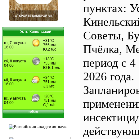
пунктах: У
Кинельски
Советы, Б
Усть-Кинельский
Пчёлка, М
период с 4
2026 года.
Запланиро
применен
инсектицид
действующ