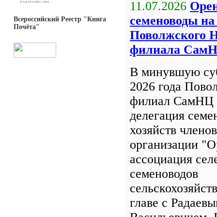
11.07.2026
Орен
семеноводы на
Всероссийский Реестр "Книга
Почёта"
Поволжского 
филиала Сам
В минувшую су
2026 года Пов
филиал СамНЦ 
делегация семе
хозяйств члено
организации "О
ассоциация сел
семеноводов
сельскохозяйст
главе с Радаев