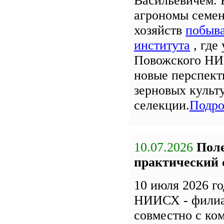
Васильевичем. 
агрономы семе
хозяйств
побыва
института
, где
Повожского НИ
новые перспект
зерновых культ
селекции.
Подро
10.07.2026
Поле
практический 
10 июля 2026 г
НИИСХ - фили
совместно с к