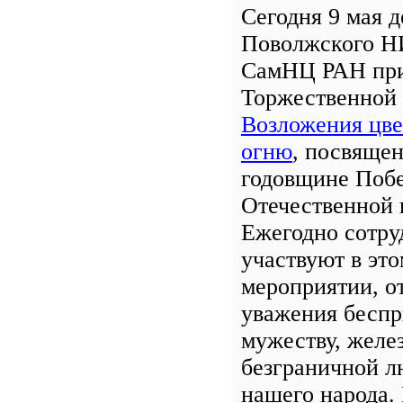
Сегодня 9 мая 
Поволжского Н
СамНЦ РАН при
Торжественной
Возложения цве
огню
, посвяще
годовщине Поб
Отечественной 
Ежегодно сотру
участвуют в эт
мероприятии, о
уважения бесп
мужеству, желе
безграничной л
нашего народа.