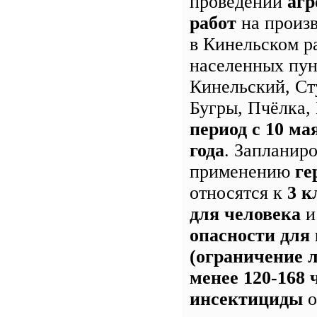
проведении
агр
работ
на произ
в Кинельском р
населенных пун
Кинельский, Ст
Бугры, Пчёлка
период с 10 ма
года
. Запланир
применению
ге
относятся к
3 к
для человека
опасности для
(ограничение л
менее 120-168 
инсектициды
о