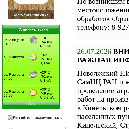
По возникшим 
местоположения
обработок обра
телефону: 8-927
Усть-Кинельский
26.07.2026
ВН
ВАЖНАЯ ИН
Поволжский НИ
СамНЦ РАН пре
проведении агр
работ на произ
в Кинельском р
населенных пун
Кинельский, Ст