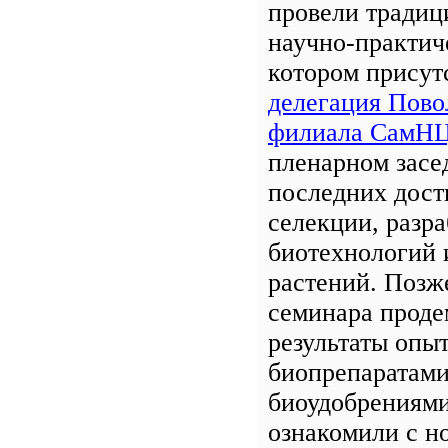
провели традиц
научно-практич
котором присут
делегация Пов
филиала СамНЦ
пленарном засе
последних дост
селекции, разра
биотехнологий 
растений. Позж
семинара проде
результаты опыт
биопрепаратами
биоудобрениями
ознакомили с н