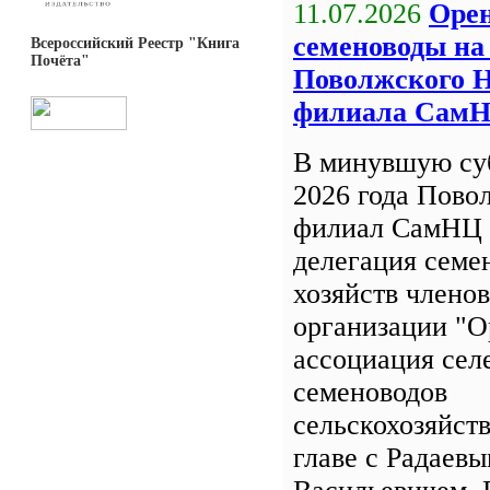
11.07.2026
Орен
семеноводы на
Всероссийский Реестр "Книга
Почёта"
Поволжского 
филиала Сам
В минувшую су
2026 года Пов
филиал СамНЦ 
делегация семе
хозяйств члено
организации "О
ассоциация сел
семеноводов
сельскохозяйст
главе с Радаев