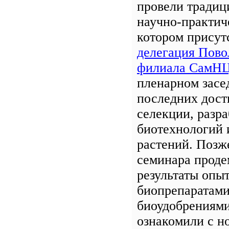
провели традиц
научно-практич
котором присут
делегация Пов
филиала СамНЦ
пленарном засе
последних дост
селекции, разра
биотехнологий 
растений. Позж
семинара проде
результаты опыт
биопрепаратами
биоудобрениями
ознакомили с н