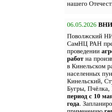
нашего Отечест
06.05.2026
ВН
Поволжский НИ
СамНЦ РАН пре
проведении
агр
работ
на произ
в Кинельском р
населенных пун
Кинельский, Ст
Бугры, Пчёлка
период с 10 ма
года
. Запланир
применению
ге