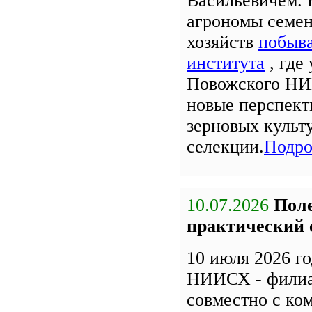
Васильевичем. 
агрономы семе
хозяйств
побыва
института
, где
Повожского НИ
новые перспект
зерновых культ
селекции.
Подро
10.07.2026
Поле
практический 
10 июля 2026 г
НИИСХ - фили
совместно с к