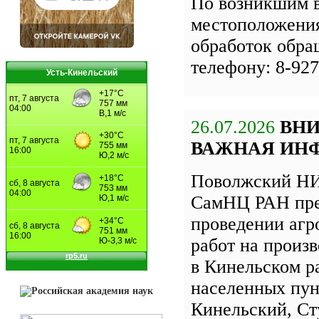
По возникшим 
местоположения
обработок обра
телефону: 8-927
Усть-Кинельский
26.07.2026
ВН
ВАЖНАЯ ИН
Поволжский НИ
СамНЦ РАН пре
проведении агр
работ на произ
в Кинельском р
населенных пун
Кинельский, Ст