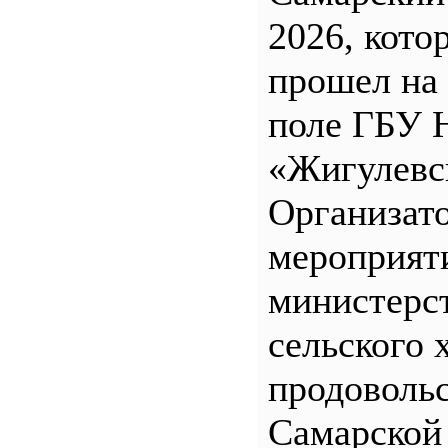
2026, кото
прошел на
поле ГБУ
«Жигулевс
Организат
мероприят
министерс
сельского 
продоволь
Самарской 