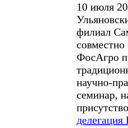
10 июля 20
Ульяновск
филиал С
совместно 
ФосАгро п
традицион
научно-пр
семинар, н
присутств
делегация