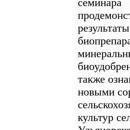
семинара
продемонс
результаты
биопрепар
минеральн
биоудобрен
также озна
новыми со
сельскохо
культур се