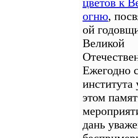
цветов к В
огню
, пос
ой годовщ
Великой
Отечествен
Ежегодно 
института 
этом памя
мероприяти
дань уваж