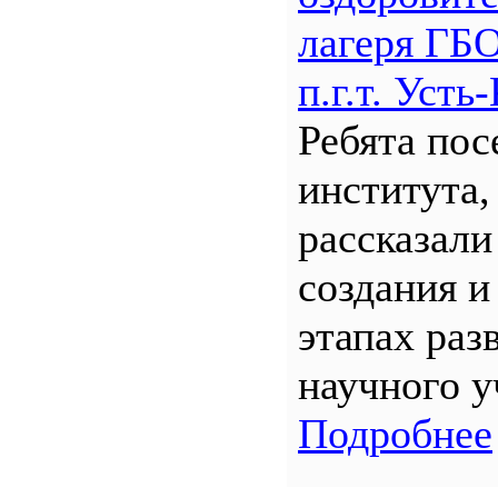
лагеря Г
п.г.т. Уст
Ребята по
института,
рассказали
создания и
этапах раз
научного у
Подробнее