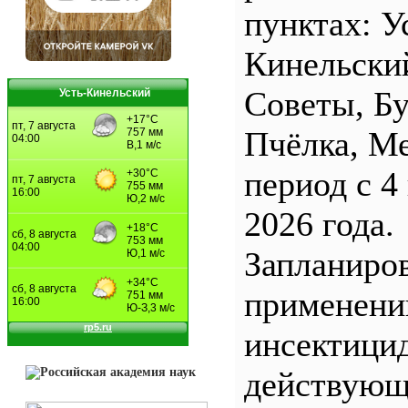
пунктах: У
Кинельски
Советы, Б
Усть-Кинельский
Пчёлка, М
период с 4
2026 года.
Запланиро
применен
инсектицид
действующ