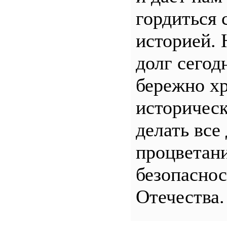
гордиться 
историей.
долг сего
бережно хр
историчес
делать все
процветани
безопасно
Отечества.