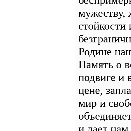
беспример
мужеству, 
стойкости 
безгранич
Родине наш
Память о 
подвиге и 
цене, запл
мир и своб
объединяет
и дает нам