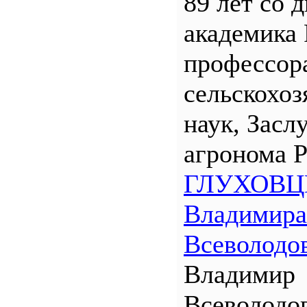
89 лет со 
академика
профессора
сельскохо
наук, Засл
агронома 
ГЛУХОВЦ
Владимира
Всеволодо
Владимир
Всеволодо