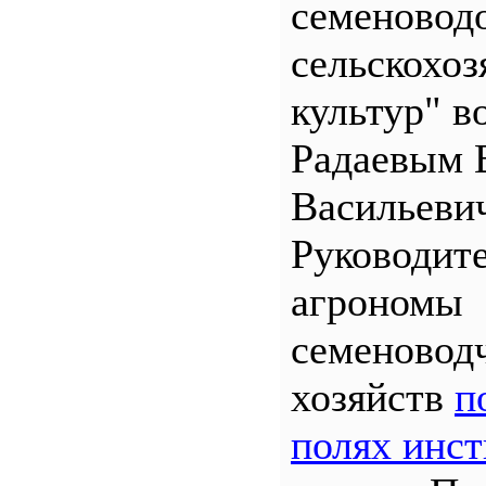
семеновод
сельскохо
культур" во
Радаевым 
Васильеви
Руководит
агрономы
семеновод
хозяйств
п
полях инст