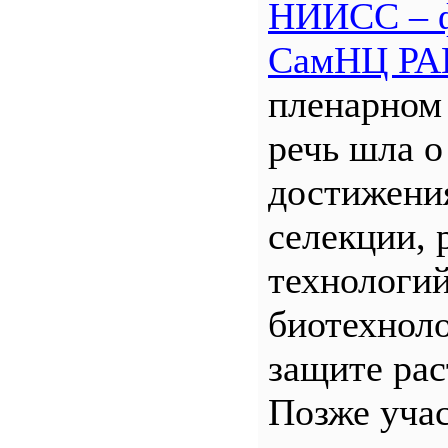
НИИСС – 
СамНЦ РА
пленарном
речь шла о
достижени
селекции, 
технологий
биотехнол
защите рас
Позже уча