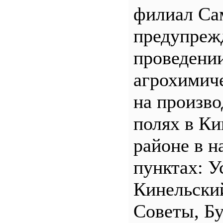
филиал С
предупреж
проведени
агрохимич
на произв
полях в Ки
районе в н
пунктах: У
Кинельски
Советы, Б