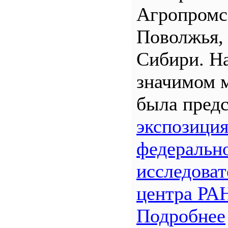
Агропром
Поволжья,
Сибири. Н
значимом 
была предс
экспозици
федеральн
исследоват
центра РА
Подробнее