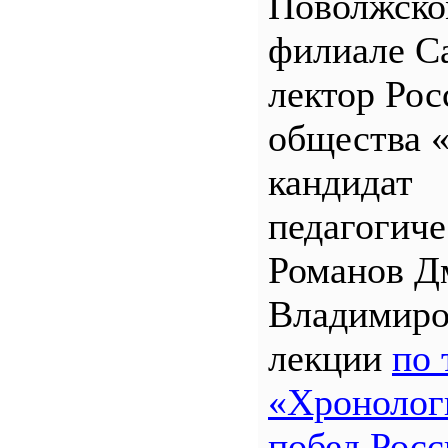
Поволжск
филиале 
лектор Рос
общества 
кандидат
педагогиче
Романов Д
Владимиро
лекции
по 
«Хронолог
побед Росс