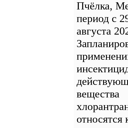
Пчёлка, М
период с 2
августа 20
Запланиро
применен
инсектицид
действующ
вещества
хлорантра
относятся 