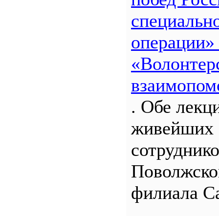
специальн
операции»
«Волонтерс
взаимопом
. Обе лекц
живейших 
сотрудник
Поволжско
филиала С