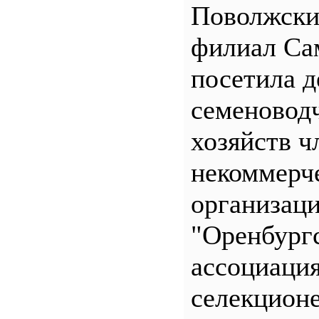
Поволжск
филиал С
посетила д
семеновод
хозяйств ч
некоммерч
организац
"Оренбург
ассоциаци
селекционе