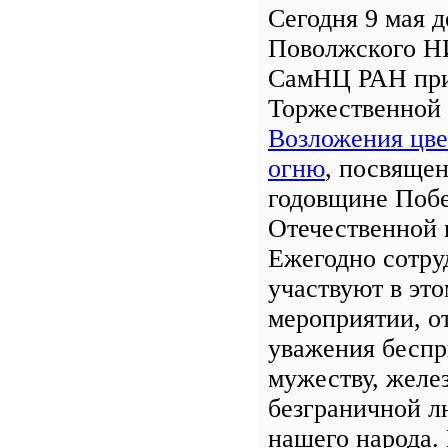
Сегодня 9 мая 
Поволжского Н
СамНЦ РАН при
Торжественной
Возложения цве
огню
, посвяще
годовщине Поб
Отечественной 
Ежегодно сотру
участвуют в эт
мероприятии, о
уважения бесп
мужеству, желе
безграничной л
нашего народа.