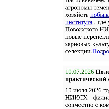
Васильевичем. 
агрономы семе
хозяйств
побыва
института
, где
Повожского НИ
новые перспект
зерновых культ
селекции.
Подро
10.07.2026
Поле
практический 
10 июля 2026 г
НИИСХ - фили
совместно с к