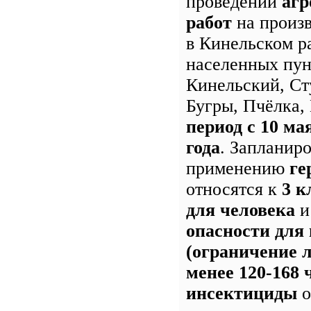
проведении
агр
работ
на произ
в Кинельском р
населенных пун
Кинельский, Ст
Бугры, Пчёлка
период с 10 ма
года
. Запланир
применению
ге
относятся к
3 к
для человека
опасности для
(ограничение л
менее 120-168 
инсектициды
о