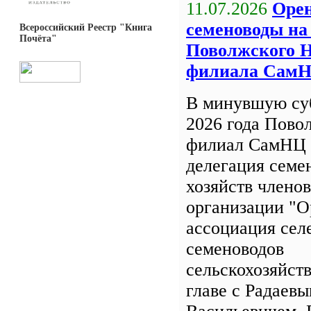
11.07.2026
Орен
семеноводы на
Всероссийский Реестр "Книга
Почёта"
Поволжского 
филиала Сам
В минувшую су
2026 года Пов
филиал СамНЦ 
делегация семе
хозяйств члено
организации "О
ассоциация сел
семеноводов
сельскохозяйст
главе с Радаев