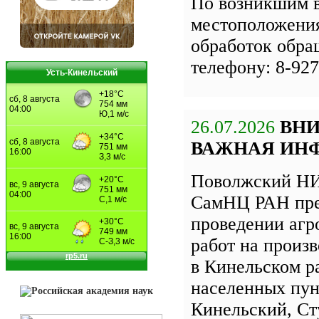
По возникшим 
местоположения
обработок обра
телефону: 8-927
Усть-Кинельский
26.07.2026
ВН
ВАЖНАЯ ИН
Поволжский НИ
СамНЦ РАН пре
проведении агр
работ на произ
в Кинельском р
населенных пун
Кинельский, Ст