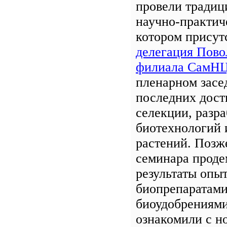
провели традиц
научно-практич
котором присут
делегация Пов
филиала СамНЦ
пленарном засе
последних дост
селекции, разра
биотехнологий 
растений. Позж
семинара проде
результаты опыт
биопрепаратами
биоудобрениями
ознакомили с н