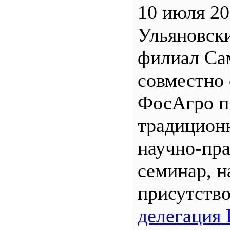
10 июля 20
Ульяновск
филиал С
совместно 
ФосАгро п
традицион
научно-пр
семинар, н
присутств
делегация