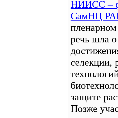
НИИСС – 
СамНЦ РА
пленарном
речь шла о
достижени
селекции, 
технологий
биотехнол
защите рас
Позже уча