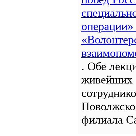
специальн
операции»
«Волонтерс
взаимопом
. Обе лекц
живейших 
сотрудник
Поволжско
филиала С