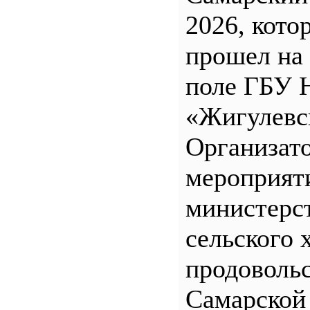
2026, кото
прошел на
поле ГБУ
«Жигулевс
Организат
мероприят
министерс
сельского 
продоволь
Самарской 