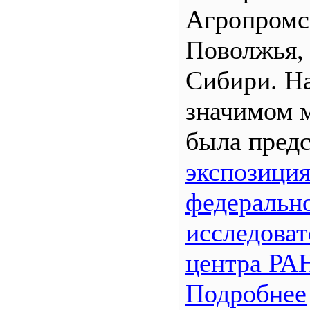
Агропром
Поволжья,
Сибири. Н
значимом 
была предс
экспозици
федеральн
исследоват
центра РА
Подробнее