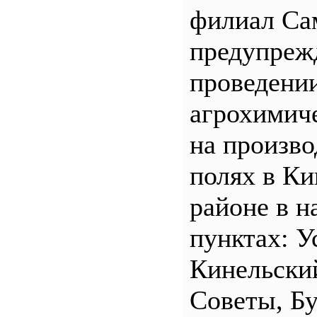
филиал С
предупреж
проведени
агрохимич
на произв
полях в Ки
районе в н
пунктах: У
Кинельски
Советы, Б