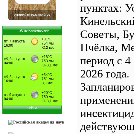
пунктах: У
Кинельски
Советы, Б
Усть-Кинельский
Пчёлка, М
период с 4
2026 года.
Запланиро
применен
инсектицид
действующ