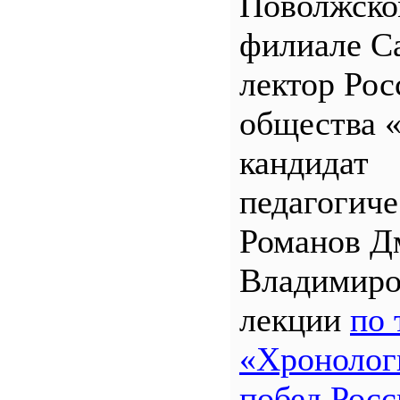
Поволжск
филиале 
лектор Рос
общества 
кандидат
педагогиче
Романов Д
Владимиро
лекции
по 
«Хронолог
побед Росс