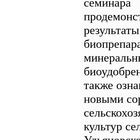
семинара
продемонс
результаты
биопрепар
минеральн
биоудобрен
также озна
новыми со
сельскохо
культур се