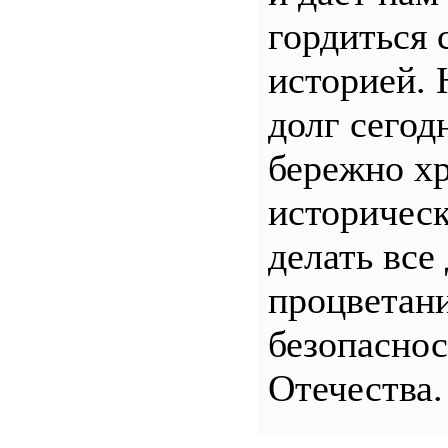
гордиться 
историей.
долг сего
бережно хр
историчес
делать все
процветани
безопасно
Отечества.