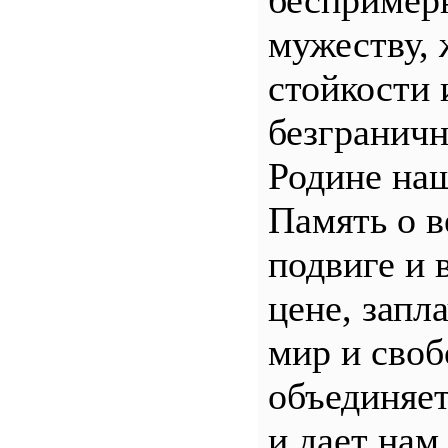
беспример
мужеству, 
стойкости 
безгранич
Родине наш
Память о 
подвиге и 
цене, запл
мир и своб
объединяет
и дает нам