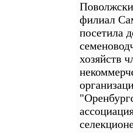
Поволжск
филиал С
посетила д
семеновод
хозяйств ч
некоммерч
организац
"Оренбург
ассоциаци
селекционе