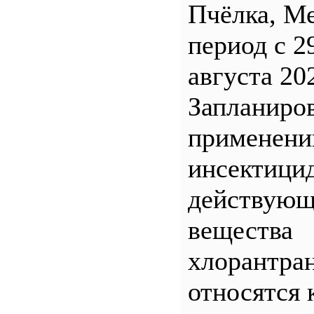
Пчёлка, М
период с 2
августа 20
Запланиро
применен
инсектицид
действующ
вещества
хлорантра
относятся 