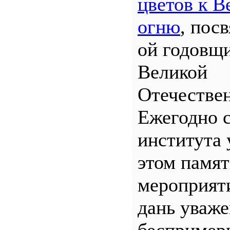
цветов к В
огню
, пос
ой годовщ
Великой
Отечествен
Ежегодно 
института 
этом памя
мероприяти
дань уваж