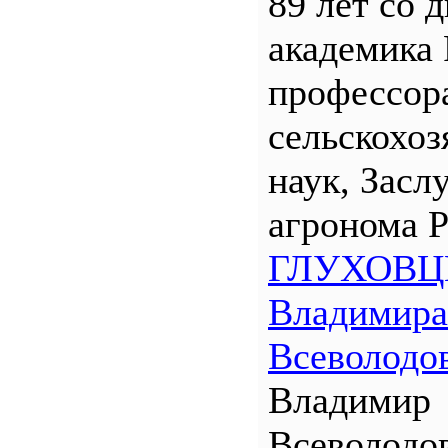
89 лет со 
академика
профессора
сельскохо
наук, Засл
агронома 
ГЛУХОВЦ
Владимира
Всеволодо
Владимир
Всеволодо