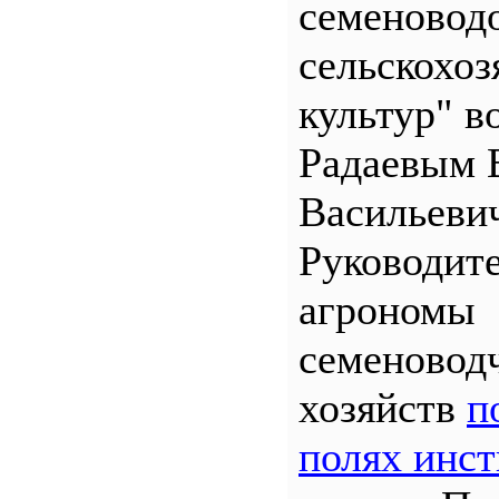
семеновод
сельскохо
культур" во
Радаевым 
Васильеви
Руководит
агрономы
семеновод
хозяйств
п
полях инст