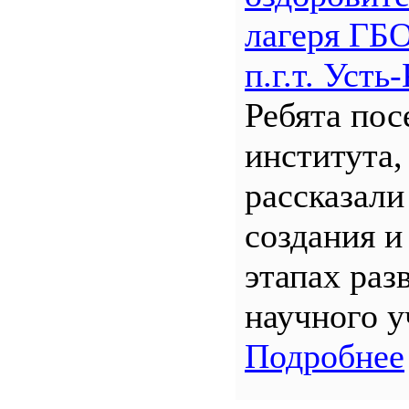
лагеря Г
п.г.т. Уст
Ребята по
института,
рассказали
создания и
этапах раз
научного у
Подробнее